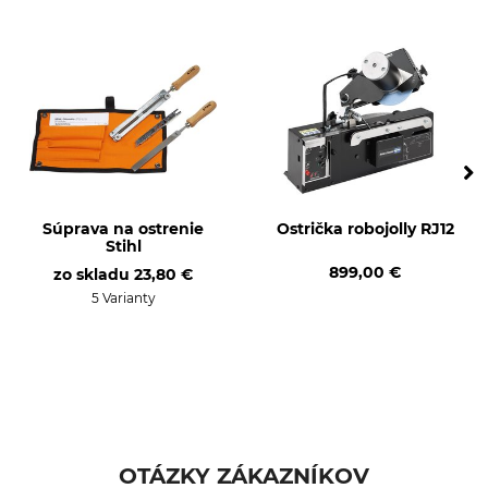
Výroba
Č. artikla výrobcu
Made in Sweden
12-029
Hmotnosť
15 g
Súprava na ostrenie
Ostrička robojolly RJ12
Stihl
899,00 €
zo skladu
23,80 €
5 Varianty
OTÁZKY ZÁKAZNÍKOV