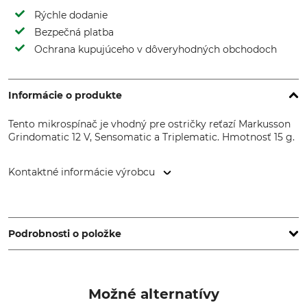
Rýchle dodanie
Bezpečná platba
Ochrana kupujúceho v dôveryhodných obchodoch
Informácie o produkte
Tento mikrospínač je vhodný pre ostričky reťazí Markusson
Grindomatic 12 V, Sensomatic a Triplematic. Hmotnosť 15 g.
Kontaktné informácie výrobcu
Markusson Professional Grinders AB, Tegelbruksvägen 3,
76231 Rimbo, Sweden, www.home.markusson.se
Podrobnosti o položke
Značka
Označenie modelu
Markusson
Pre ostričky reťazí
Možné alternatívy