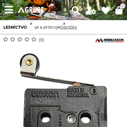
0
LESNÍCTVO
Stroje a prístroje
Ostričky
0