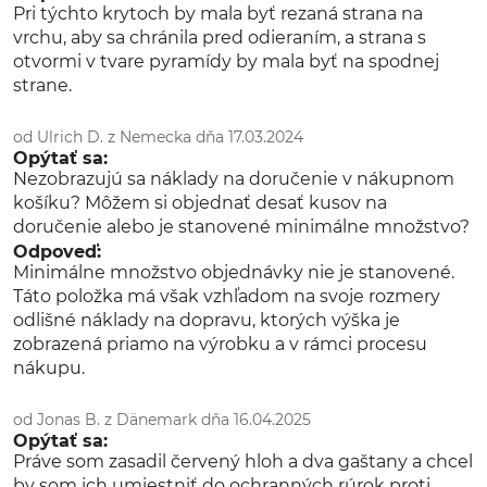
Pri týchto krytoch by mala byť rezaná strana na
vrchu, aby sa chránila pred odieraním, a strana s
otvormi v tvare pyramídy by mala byť na spodnej
strane.
od Ulrich D. z Nemecka dňa 17.03.2024
Opýtať sa:
Nezobrazujú sa náklady na doručenie v nákupnom
košíku? Môžem si objednať desať kusov na
doručenie alebo je stanovené minimálne množstvo?
Odpoveď:
Minimálne množstvo objednávky nie je stanovené.
Táto položka má však vzhľadom na svoje rozmery
odlišné náklady na dopravu, ktorých výška je
zobrazená priamo na výrobku a v rámci procesu
nákupu.
od Jonas B. z Dänemark dňa 16.04.2025
Opýtať sa:
Práve som zasadil červený hloh a dva gaštany a chcel
by som ich umiestniť do ochranných rúrok proti