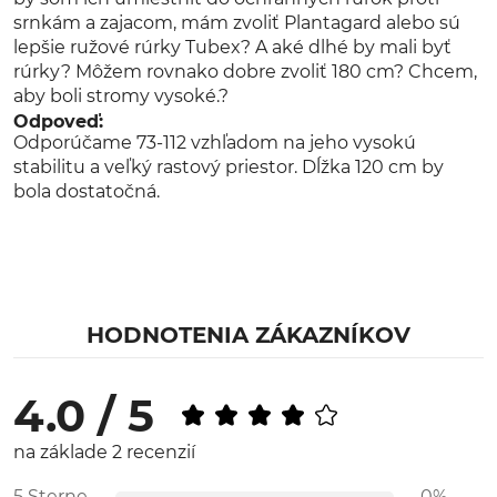
srnkám a zajacom, mám zvoliť Plantagard alebo sú
lepšie ružové rúrky Tubex? A aké dlhé by mali byť
rúrky? Môžem rovnako dobre zvoliť 180 cm? Chcem,
aby boli stromy vysoké.?
Odpoveď:
Odporúčame 73-112 vzhľadom na jeho vysokú
stabilitu a veľký rastový priestor. Dĺžka 120 cm by
bola dostatočná.
HODNOTENIA ZÁKAZNÍKOV
4.0 / 5
na základe 2 recenzií
5 Sterne
0%