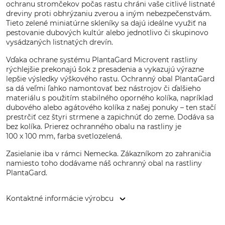
ochranu stromčekov počas rastu chráni vaše citlivé listnaté
dreviny proti obhrýzaniu zverou a iným nebezpečenstvám.
Tieto zelené miniatúrne skleníky sa dajú ideálne využiť na
pestovanie dubových kultúr alebo jednotlivo či skupinovo
vysádzaných listnatých drevín.
Vďaka ochrane systému PlantaGard Microvent rastliny
rýchlejšie prekonajú šok z presadenia a vykazujú výrazne
lepšie výsledky výškového rastu. Ochranný obal PlantaGard
sa dá veľmi ľahko namontovať bez nástrojov či ďalšieho
materiálu s použitím stabilného oporného kolíka, napríklad
dubového alebo agátového kolíka z našej ponuky – ten stačí
prestrčiť cez štyri strmene a zapichnúť do zeme. Dodáva sa
bez kolíka. Prierez ochranného obalu na rastliny je
100 x 100 mm, farba svetlozelená.
Zasielanie iba v rámci Nemecka. Zákazníkom zo zahraničia
namiesto toho dodávame náš ochranný obal na rastliny
PlantaGard.
Kontaktné informácie výrobcu
Grube KG, Hützeler Damm 38, 29646 Bispingen, Germany,