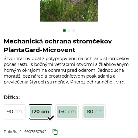
Mechanická ochrana stromčekov
PlantaGard-Microvent
Štvorhranný obal z polypropylénu na ochranu stromčekov
počas rastu, s bočnými vetracími otvormi a žliabkovaným
horným okrajom na ochranu pred oderom. Jednoduchá
montáž, bez náradia prostredníctvom poskladania a
prevlečenia štyroch strmeňov. Prierez ochranného...
.
viac
Dĺžka:
90 cm
120 cm
150 cm
180 cm
Položka č.:
9907567942