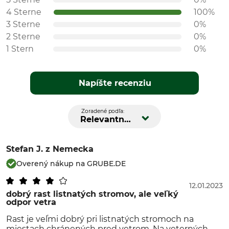
4 Sterne
100%
3 Sterne
0%
2 Sterne
0%
1 Stern
0%
Napíšte recenziu
Zoradené podľa:
Relevantnosť
Stefan J.
z Nemecka
Overený nákup na GRUBE.DE
12.01.2023
dobrý rast listnatých stromov, ale veľký
odpor vetra
Rast je veľmi dobrý pri listnatých stromoch na
miestach chránených pred vetrom. Na veterných