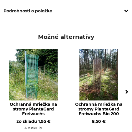
www.grube.de
Podrobnosti o položke
Značka
Typ produktu
PlantaGard
Ochranný obal
Možné alternatívy
Výroba
Dĺžka
Made in Belgium
90 cm
Ochranná mriežka na
Ochranná mriežka na
stromy PlantaGard
stromy PlantaGard
Freiwuchs
Freiwuchs-Bio 200
zo skladu
1,95 €
8,50 €
4 Varianty