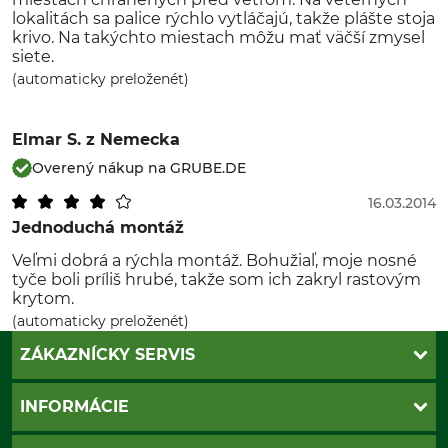
lokalitách sa palice rýchlo vytláčajú, takže plášte stoja
krivo. Na takýchto miestach môžu mať väčší zmysel
siete.
(automaticky preloženét)
Elmar S.
z Nemecka
Overený nákup na GRUBE.DE
16.03.2014
Jednoduchá montáž
Veľmi dobrá a rýchla montáž. Bohužiaľ, moje nosné
tyče boli príliš hrubé, takže som ich zakryl rastovým
krytom.
(automaticky preloženét)
ZÁKAZNÍCKY SERVIS
Kontakt
INFORMÁCIE
Katalógy
Newsletter