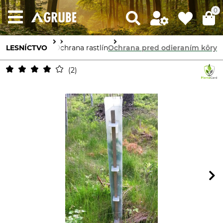
0
LESNÍCTVO
Ochrana lesa
Ochrana rastlín
Ochrana pred odieraním kôry
2