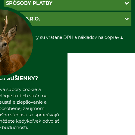
Povinné údaje
SPÔSOBY PLATBY
Nastavenia súborov cookie
Obchodné podmienky
Ochrana osobnych udajov
Dobierka
GRUBE S.R.O.
Otváracie hodiny
Platba vopred
Zrušenie objednávky
Sepa-inkaso
O nás
*Všetky ceny sú vrátane DPH a nákladov na dopravu.
Osobný odber
Predajňa
Kolektív GRUBE
Naše pobočky v Európe
A SUŠIENKY?
va súbory cookie a
ógie tretích strán na
eustále zlepšovanie a
spôsobenej záujmom
ášho súhlasu sa spracúvajú
 môžete kedykoľvek odvolať
 budúcnosti.