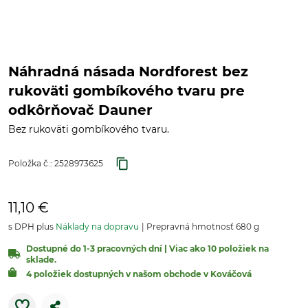
Náhradná násada Nordforest bez
rukoväti gombíkového tvaru pre
odkôrňovač Dauner
Bez rukoväti gombíkového tvaru.
Položka č.:
2528973625
11,10 €
s DPH plus
Náklady na dopravu
Prepravná hmotnosť 680 g
Dostupné do 1-3 pracovných dní | Viac ako 10 položiek na
sklade.
4 položiek dostupných v našom obchode v Kováčová