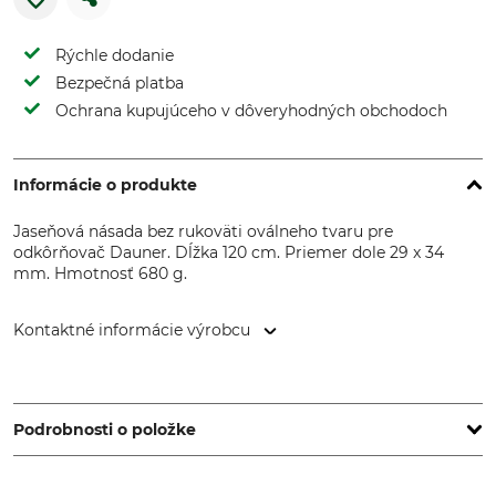
Rýchle dodanie
Bezpečná platba
Ochrana kupujúceho v dôveryhodných obchodoch
Informácie o produkte
Jaseňová násada bez rukoväti oválneho tvaru pre
odkôrňovač Dauner. Dĺžka 120 cm. Priemer dole 29 x 34
mm. Hmotnosť 680 g.
Kontaktné informácie výrobcu
Grube KG, Hützeler Damm 38, 29646 Bispingen, Germany,
www.grube.de
Podrobnosti o položke
Značka
Typ produktu