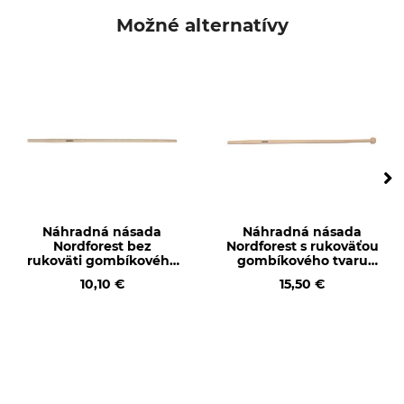
Nordforest
Náhradná rukoväť
Možné alternatívy
Označenie modelu
Výroba
Bez rukoväti gombíkového
Made in Germany
tvaru pre odkôrňovač Dauner
Typ dreva
Dĺžka
Jaseň
120 cm
Hmotnosť
680 g
Náhradná násada
Náhradná násada
Nordforest bez
Nordforest s rukoväťou
rukoväti gombíkového
gombíkového tvaru
tvaru pre odkôrňovač,
pre odkôrňovač
10,10 €
15,50 €
26 mm
Dauner