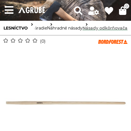
0
LESNÍCTVO
Lesnícke náradie
Náhradné násady
Násady odkôrňovača
0