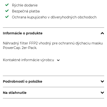
Rýchle dodanie
Bezpečná platba
Ochrana kupujúceho v dôveryhodných obchodoch
Informácie o produkte
Náhradný filter FFP2 vhodný pre ochrannú dýchaciu masku
PowerCap. 2er-Pack.
Kontaktné informácie výrobcu
JSP Safety GmbH, Wiesenstr. 57, 40549 Düsseldorf,
Germany, www.jspsafety.com
Podrobnosti o položke
Na stiahnutie
Značka
Typ ochrany dýchania
JSP
Filter