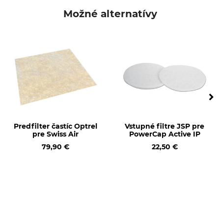
Vyhlásenie o zhode | EU-DoC_jsp_95-205_intl_31032021.pdf
Typ produktu
Možné alternatívy
Náhradný filter
Predfilter častíc Optrel
Vstupné filtre JSP pre
pre Swiss Air
PowerCap Active IP
79,90 €
22,50 €