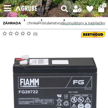
0
ZÁHRADA
Záhradná technika
Príslušenstvo
Akumulátory a nabíjačky
0