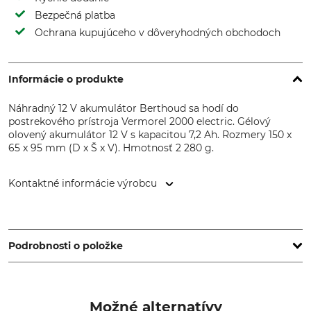
Bezpečná platba
Ochrana kupujúceho v dôveryhodných obchodoch
Informácie o produkte
Náhradný 12 V akumulátor Berthoud sa hodí do
postrekového prístroja Vermorel 2000 electric. Gélový
olovený akumulátor 12 V s kapacitou 7,2 Ah. Rozmery 150 x
65 x 95 mm (D x Š x V). Hmotnosť 2 280 g.
Kontaktné informácie výrobcu
Hozelock Benelux, Postbox 348, 5140 AH Waalwijk,
Netherlands, www.hozelock.de
Podrobnosti o položke
Značka
Typ produktu
Berthoud
Náhradný akumulátor
Možné alternatívy