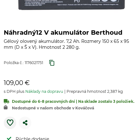
Náhradný12 V akumulátor Berthoud
Gélový olovený akumulátor. 7,2 Ah. Rozmery 150 x 65 x 95
mm (D x Š x V). Hmotnosť 2 280 g.
Položka č.:
1176021751
109,00 €
s DPH plus
Náklady na dopravu
Prepravná hmotnosť 2,387 kg
Dostupné do 6-8 pracovných dní | Na sklade zostalo 3 položiek.
Nedostupné v našom obchode v Kováčová
Rýchle dodanie