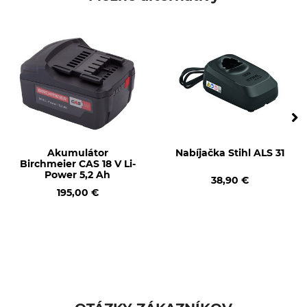
Označenie modelu
Výroba
Súprava
Made in France
Akumulátor
Nabíjačka Stihl ALS 31
Birchmeier CAS 18 V Li-
Power 5,2 Ah
38,90 €
195,00 €