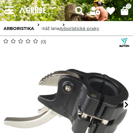
0
ARBORISTIKA
Montáž lana
Arboristické praky
0