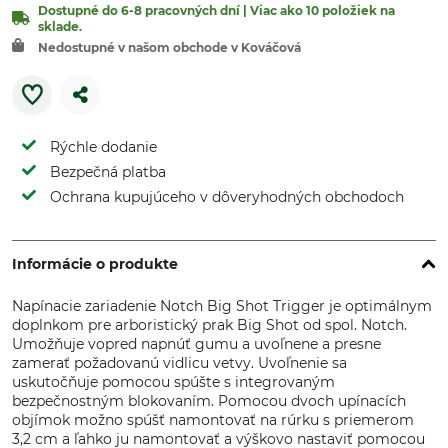
Dostupné do 6-8 pracovných dní | Viac ako 10 položiek na
sklade.
Nedostupné v našom obchode v Kováčová
Rýchle dodanie
Bezpečná platba
Ochrana kupujúceho v dôveryhodných obchodoch
Informácie o produkte
Napínacie zariadenie Notch Big Shot Trigger je optimálnym
doplnkom pre arboristický prak Big Shot od spol. Notch.
Umožňuje vopred napnúť gumu a uvoľnene a presne
zamerať požadovanú vidlicu vetvy. Uvoľnenie sa
uskutočňuje pomocou spúšte s integrovaným
bezpečnostným blokovaním. Pomocou dvoch upínacích
objímok možno spúšť namontovať na rúrku s priemerom
3,2 cm a ľahko ju namontovať a výškovo nastaviť pomocou