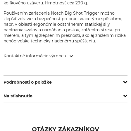
kolíkového uzáveru. Hmotnosť cca 290 g.
Používaním zariadenia Notch Big Shot Trigger možno
zlepšiť zdravie a bezpečnosť pri práci viacerými spôsobmi,
napr. v oblasti ergonómie odstránením statickej sily
napínania svalov a namáhania prstov, znížením stresu pri
mierení, a tým aj zlepšením presnosti, ako aj znížením rizika
nehôd vďaka technicky riadenému spúšťaniu.
Kontaktné informácie výrobcu
Grube KG, Hützeler Damm 38, 29646 Bispingen, Germany,
www.grube.de
Podrobnosti o položke
Na stiahnutie
Značka
Hmotnosť
Notch
290 g
Návod na obsluhu | Manual_Notch-Big-Shot-Trigger_71-451-05_intl_09022023.pdf
OTÁZKY ZÁKAZNÍKOV