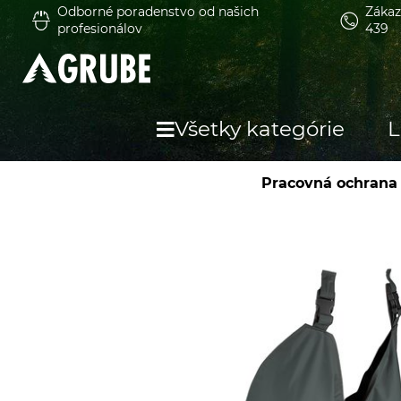
Odborné poradenstvo od našich
Zákaz
profesionálov
439
Všetky kategórie
L
Pracovná ochrana