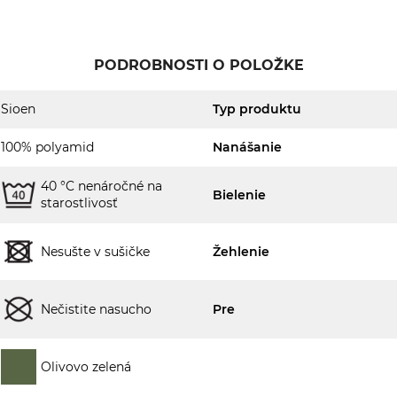
PODROBNOSTI O POLOŽKE
Sioen
Typ produktu
100% polyamid
Nanášanie
40 °C nenáročné na
Bielenie
starostlivosť
Nesušte v sušičke
Žehlenie
Nečistite nasucho
Pre
Olivovo zelená