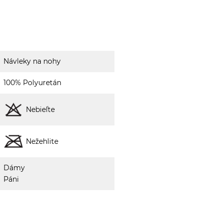
Návleky na nohy
100% Polyuretán
Nebieľte
Nežehlite
Dámy
Páni