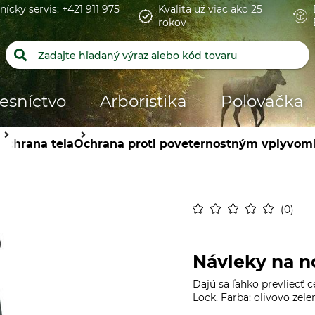
nícky servis: +421 911 975
Kvalita už viac ako 25
rokov
esníctvo
Arboristika
Poľovačka
Ochrana tela
Ochrana proti poveternostným vplyvom
0
Návleky na n
Dajú sa ľahko prevliecť c
Lock. Farba: olivovo zele