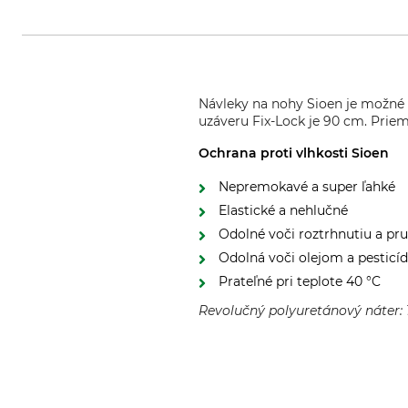
Návleky na nohy Sioen je možné ľ
uzáveru Fix-Lock je 90 cm. Prieme
Ochrana proti vlhkosti Sioen
Nepremokavé a super ľahké
Elastické a nehlučné
Odolné voči roztrhnutiu a pr
Odolná voči olejom a pestic
Prateľné pri teplote 40 °C
Revolučný polyuretánový náter: 