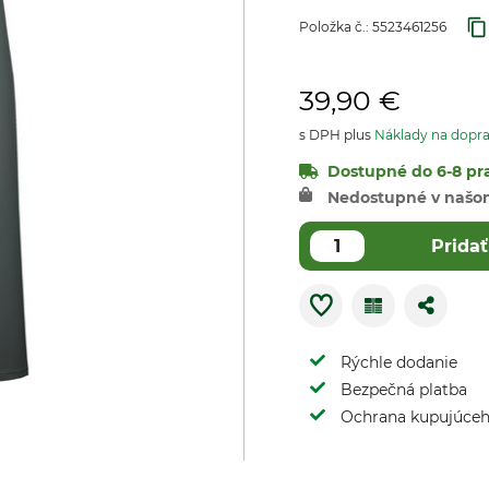
Položka č.:
5523461256
39,90 €
s DPH plus
Náklady na dopr
Dostupné do 6-8 pra
Nedostupné v našo
Pridať
Rýchle dodanie
Bezpečná platba
Ochrana kupujúce