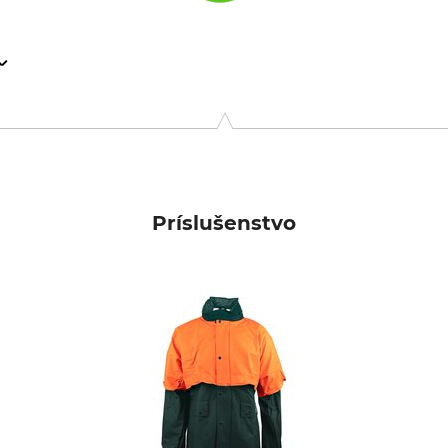
0 Ardooie, Belgium, www.sioenapparel.com
Príslušenstvo