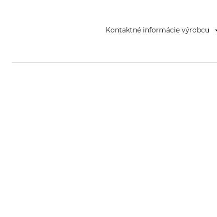
Kontaktné informácie výrobcu
Sioen NV, Fabriekstraat 23, 885