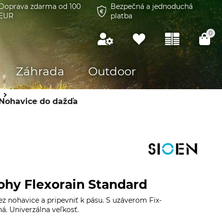
Doprava zdarma od 100
Bezpečná a jednoduchá
EUR
platba
0
Záhrada
Outdoor
Nohavice do dažďa
ohy Flexorain Standard
ez nohavice a pripevniť k pásu. S uzáverom Fix-
ná. Univerzálna veľkosť.