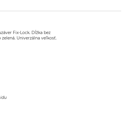
uzáver Fix-Lock. Dĺžka bez
 zelená. Univerzálna veľkosť.
midu