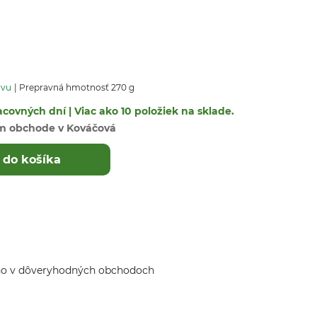
avu
Prepravná hmotnosť 270 g
covných dní | Viac ako 10 položiek na sklade.
m obchode v Kováčová
 do košíka
ho v dôveryhodných obchodoch