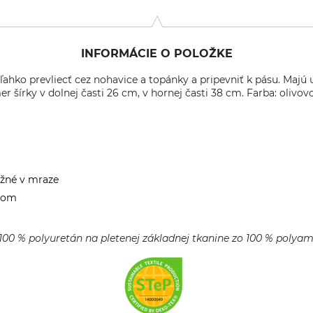
INFORMÁCIE O POLOŽKE
ahko prevliecť cez nohavice a topánky a pripevniť k pásu. Majú 
r šírky v dolnej časti 26 cm, v hornej časti 38 cm. Farba: olivovo
užné v mraze
ídom
100 % polyuretán na pletenej základnej tkanine zo 100 % polya