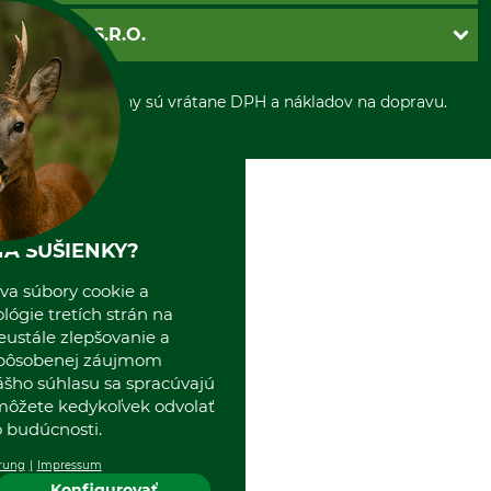
Ochrana osobnych udajov
Dobierka
GRUBE S.R.O.
Otváracie hodiny
Platba vopred
Zrušenie objednávky
Sepa-inkaso
O nás
*Všetky ceny sú vrátane DPH a nákladov na dopravu.
Osobný odber
Predajňa
Kolektív GRUBE
Naše pobočky v Európe
A SUŠIENKY?
va súbory cookie a
ógie tretích strán na
eustále zlepšovanie a
spôsobenej záujmom
ášho súhlasu sa spracúvajú
 môžete kedykoľvek odvolať
 budúcnosti.
rung
Impressum
Konfigurovať