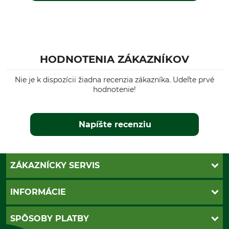
HODNOTENIA ZÁKAZNÍKOV
Nie je k dispozícii žiadna recenzia zákazníka. Udeľte prvé
hodnotenie!
Napíšte recenziu
ZÁKAZNÍCKY SERVIS
Kontakt
INFORMÁCIE
Katalógy
Newsletter
Povinné údaje
SPÔSOBY PLATBY
Nastavenia súborov cookie
Obchodné podmienky