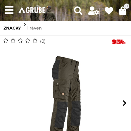
0
ZNAČKY
Fjällräven
0