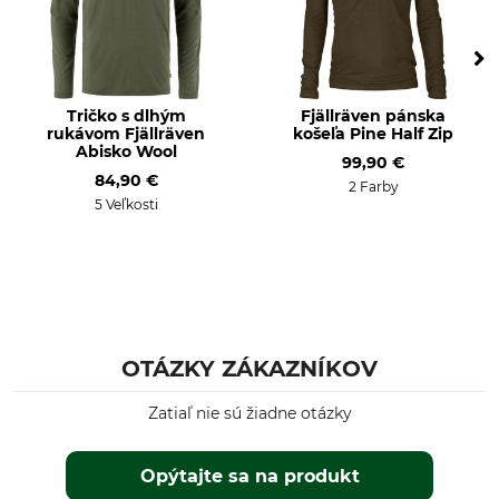
Dĺžka nohavíc sa dá skrátiť
Ročné obdobie
Strih
Jar
regular
Tričko s dlhým
Fjällräven pánska
Jeseň
rukávom Fjällräven
košeľa Pine Half Zip
Abisko Wool
99,90 €
Nepremokavosť
Odolnosť voči vetru
84,90 €
odpudzujúci vodu
Odolná voči vetru
2 Farby
5 Veľkosti
Farba
Konfekčná veľkosť
50
dark olive-black
OTÁZKY ZÁKAZNÍKOV
Zatiaľ nie sú žiadne otázky
Opýtajte sa na produkt