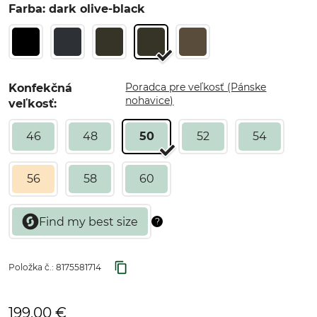
Farba: dark olive-black
Poradca pre veľkosť (Pánske
Konfekčná
nohavice)
veľkosť:
46
48
50
52
54
56
58
60
Položka č.:
8175581714
199,00 €