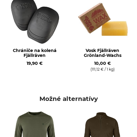
35% Bavlna
Netextilné diely živočíšneho
Pranie
pôvodu
40 °C farebná bielizeň
Áno
Bielenie
Sušenie
Nebieľte
Nesušte v sušičke
Chrániče na kolená
Vosk Fjällräven
Fjällräven
Grönland-Wachs
Žehlenie
Profesionálna starostlivosť
19,90 €
10,00 €
o textílie
Žehlenie do 110 °C
(111,12 € / 1 kg)
Nečistite nasucho
Udalosť
Priedušnosť
Voľný čas
stredný
Turistika
Možné alternatívy
Trekingové túry
Postriežka
Posed
Vlastnosti
Pre
s nízkou hlučnosťou
Páni