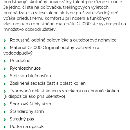
predstavujú skutočný univerzálny talent pre rôzne situácie.
Je jedno, či ste na poľovačke, trekingových výletoch,
prechádzate sa v lese alebo aktívne prežívate všedný deň –
vďaka priedušnému komfortu pri nosení a funkčným
vlastnostiam robustného materiálu G-1000 ste vyzbrojení na
množstvo dobrodružstiev.
Robustné, odolné poľovnícke a outdoorové nohavice
Materiál G-1000 Original odolný voči vetru a
vodoodpudivý
Priedušné
Rýchloschnúce
S nízkou hlučnosťou
Zosilnená sedacia časť a oblasť kolien
Tvarovaná oblasť kolien s vreckami na chrániče kolien
(k dispozícii ako príslušenstvo)
Športový štíhly strih
Štandardný strih
Stredný pás
Pútka na opasok