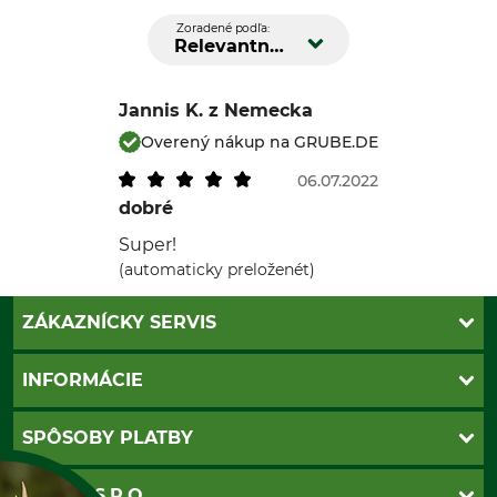
Zoradené podľa:
Relevantnosť
Jannis K.
z Nemecka
Overený nákup na GRUBE.DE
06.07.2022
dobré
Super!
(automaticky preloženét)
ZÁKAZNÍCKY SERVIS
Kontakt
INFORMÁCIE
Katalógy
Newsletter
Povinné údaje
SPÔSOBY PLATBY
Nastavenia súborov cookie
Obchodné podmienky
Ochrana osobnych udajov
Dobierka
GRUBE S.R.O.