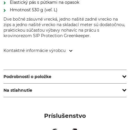
Elastický pás s pútkami na opasok
Hmotnosť 530 g (veľ. L)
Dve bočné zásuvné vrecká, jedno našité zadné vrecko na
zips a jedno našité vrecko na skladací meter sú dodatočnou,
praktickou súčasťou výbavy nohavíc na prácu s
krovinorezom SIP Protection Greenkeeper.
Kontaktné informácie výrobcu
Sioen NV, Fabriekstraat 23, 8850 Ardooie, Belgium,
www.sioenapparel.com
Podrobnosti o položke
Na stiahnutie
Značka
Typ produktu
SIP Protection
Nohavice na prácu s
krovinorezom
Vyhlásenie o zhode | EU-DoC_92-606-02_de_16032021.pdf
Príslušenstvo
Označenie modelu
Zvršok
Greenkeeper
100% Polyester