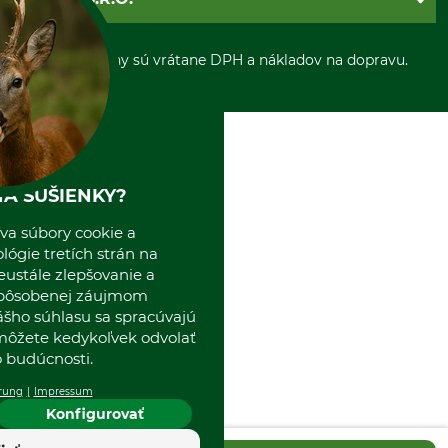
Otváracie hodiny
Platba vopred
Zrušenie objednávky
Sepa-inkaso
O nás
*Všetky ceny sú vrátane DPH a nákladov na dopravu.
Osobný odber
Predajňa
Kolektív GRUBE
Naše pobočky v Európe
A SUŠIENKY?
va súbory cookie a
ógie tretích strán na
eustále zlepšovanie a
spôsobenej záujmom
ášho súhlasu sa spracúvajú
 môžete kedykoľvek odvolať
 budúcnosti.
rung
Impressum
Konfigurovať