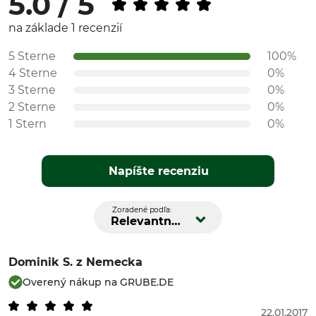
5.0 / 5
na základe 1 recenzií
5 Sterne
100%
4 Sterne
0%
3 Sterne
0%
2 Sterne
0%
1 Stern
0%
Napíšte recenziu
Zoradené podľa:
Relevantnosť
Dominik S.
z Nemecka
Overený nákup na GRUBE.DE
22.01.2017