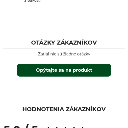
3 Veľkosti
Výroba
Farba
Made in Germany
svetlošedá
Veľkosť ponožiek
38/39
OTÁZKY ZÁKAZNÍKOV
Zatiaľ nie sú žiadne otázky
Opýtajte sa na produkt
HODNOTENIA ZÁKAZNÍKOV