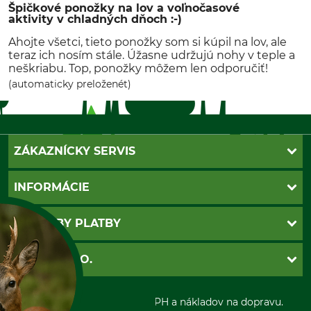
Špičkové ponožky na lov a voľnočasové
aktivity v chladných dňoch :-)
Ahojte všetci, tieto ponožky som si kúpil na lov, ale
teraz ich nosím stále. Úžasne udržujú nohy v teple a
neškriabu. Top, ponožky môžem len odporučiť!
(automaticky preloženét)
ZÁKAZNÍCKY SERVIS
Kontakt
INFORMÁCIE
Katalógy
Newsletter
Povinné údaje
SPÔSOBY PLATBY
Nastavenia súborov cookie
Obchodné podmienky
Ochrana osobnych udajov
Dobierka
GRUBE S.R.O.
Otváracie hodiny
Platba vopred
Zrušenie objednávky
Sepa-inkaso
O nás
*Všetky ceny sú vrátane DPH a nákladov na dopravu.
Osobný odber
Predajňa