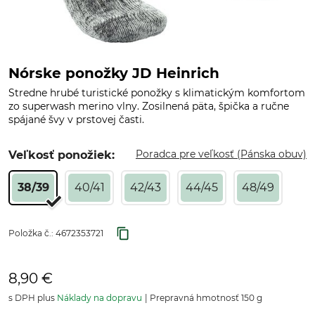
Nórske ponožky JD Heinrich
Stredne hrubé turistické ponožky s klimatickým komfortom
zo superwash merino vlny. Zosilnená päta, špička a ručne
spájané švy v prstovej časti.
Poradca pre veľkosť (Pánska obuv)
Veľkosť ponožiek:
38/39
40/41
42/43
44/45
48/49
Položka č.:
4672353721
8,90 €
s DPH plus
Náklady na dopravu
Prepravná hmotnosť 150 g