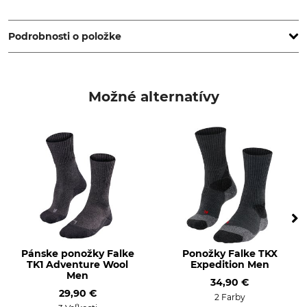
Strumpf Dirks GmbH, Friethöfer Kamp 1, 48727 Billerbeck,
Germany, www.strumpfdirks.de
Podrobnosti o položke
Značka
Typ produktu
JD
Nórske ponožky
Možné alternatívy
Zvršok
Pranie
50% Vlna
30 °C farebná bielizeň
50% polyamid
Bielenie
Sušenie
Nebieľte
Nesušte v sušičke
Žehlenie
Profesionálna starostlivosť
o textílie
Nežehlite
Nečistite nasucho
Pánske ponožky Falke
Ponožky Falke TKX
TK1 Adventure Wool
Expedition Men
Pre
Veľkosť topánky (EÚ)
Men
34,90 €
Páni
39
29,90 €
2 Farby
Dámy
38