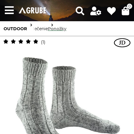
0
OUTDOOR
Oblečenie
Ponožky
1