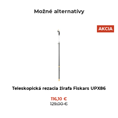
Možné alternatívy
AKCIA
Teleskopická rezacia žirafa Fiskars UPX86
116,10 €
129,00 €