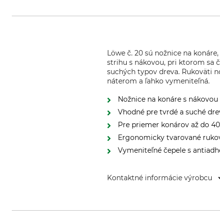
Löwe č. 20 sú nožnice na konáre
strihu s nákovou, pri ktorom sa 
suchých typov dreva. Rukoväti n
náterom a ľahko vymeniteľná.
Nožnice na konáre s nákovou p
Vhodné pre tvrdé a suché dre
Pre priemer konárov až do 4
Ergonomicky tvarované rukov
Vymeniteľné čepele s antiad
Kontaktné informácie výrobcu
Gebr. Schröder GmbH, Konrad-Zu