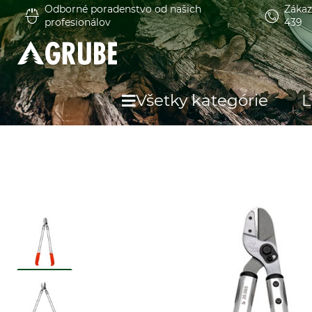
Odborné poradenstvo od našich
Zákaz
profesionálov
439
Všetky kategórie
L