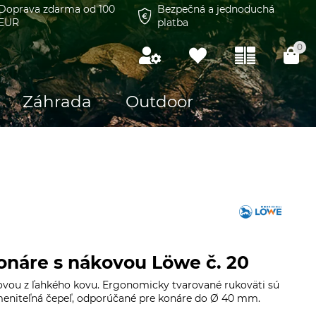
Doprava zdarma od 100
Bezpečná a jednoduchá
EUR
platba
0
Záhrada
Outdoor
onáre s nákovou Löwe č. 20
ovou z ľahkého kovu. Ergonomicky tvarované rukoväti sú
eniteľná čepeľ, odporúčané pre konáre do Ø 40 mm.