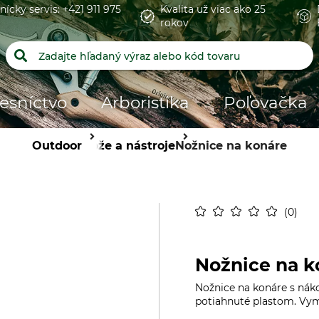
nícky servis: +421 911 975
Kvalita už viac ako 25
rokov
esníctvo
Arboristika
Poľovačka
Outdoor
Nože a nástroje
Nožnice na konáre
0
Nožnice na k
Nožnice na konáre s nák
potiahnuté plastom. Vym