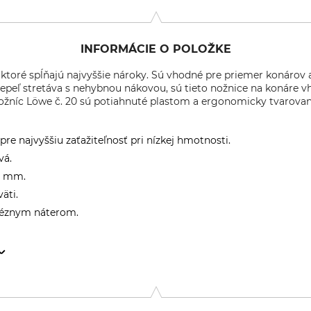
INFORMÁCIE O POLOŽKE
, ktoré spĺňajú najvyššie nároky. Sú vhodné pre priemer konárov
čepeľ stretáva s nehybnou nákovou, sú tieto nožnice na konáre v
ožníc Löwe č. 20 sú potiahnuté plastom a ergonomicky tvarova
re najvyššiu zaťažiteľnosť pri nízkej hmotnosti.
vá.
0 mm.
äti.
héznym náterom.
se-Ring 3, 24220 Flintbek, Germany, www.original-loewe.de