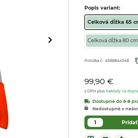
Popis variant:
Celková dĺžka 65 c
Celková dĺžka 80 cm
Položka č.:
4588844548
99,90 €
s DPH plus
Náklady na dopr
Dostupné do 6-8 pra
Nedostupné v našo
Pridať