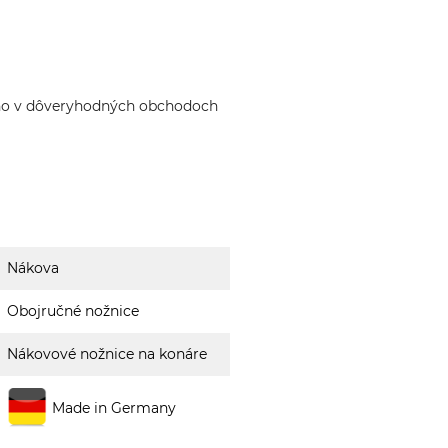
ho v dôveryhodných obchodoch
Nákova
Obojručné nožnice
Nákovové nožnice na konáre
Made in Germany