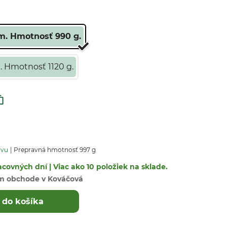
m. Hmotnosť 990 g.
. Hmotnosť 1120 g.
avu
Prepravná hmotnosť 997 g
covných dní | Viac ako 10 položiek na sklade.
m obchode v Kováčová
 do košíka