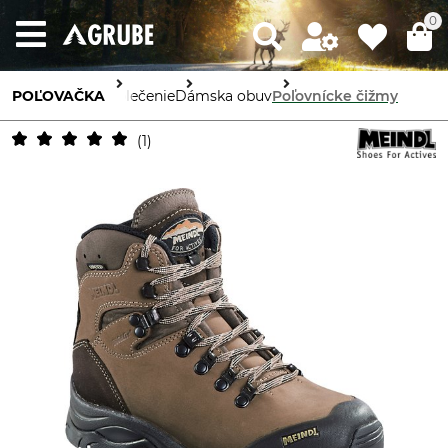
0
POĽOVAČKA
Oblečenie
Dámska obuv
Poľovnícke čižmy
1