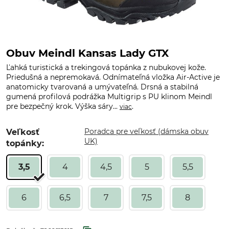
Obuv Meindl Kansas Lady GTX
Ľahká turistická a trekingová topánka z nubukovej kože.
Priedušná a nepremokavá. Odnímateľná vložka Air-Active je
anatomicky tvarovaná a umývateľná. Drsná a stabilná
gumená profilová podrážka Multigrip s PU klinom Meindl
pre bezpečný krok. Výška sáry...
.
viac
Poradca pre veľkosť (dámska obuv
Veľkosť
UK)
topánky:
3,5
4
4,5
5
5,5
6
6,5
7
7,5
8