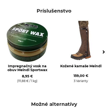
Značka
Výška sáry
Meindl
15 cm
Príslušenstvo
Typ produktu
Udalosť
Turistická obuv
Trekingové túry
Vlastnosti
Pre
Podšívka Gore-Tex
Dámy
Nepremokavosť
Veľkosť topánky (EÚ)
nepremokavá
36
Výroba
Farba
Impregnačný vosk na
Kožené kamaše Meindl
Made in Europe
Hnedá
obuv Meindl Sportwax
159,00 €
8,95 €
Veľkosť topánky
(111,88 € / 1 kg)
3 Varianty
3,5
Možné alternatívy