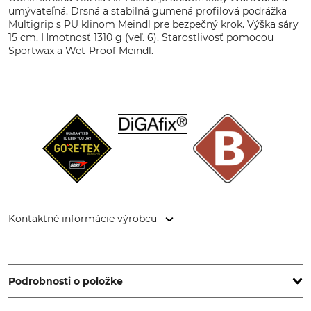
umývateľná. Drsná a stabilná gumená profilová podrážka
Multigrip s PU klinom Meindl pre bezpečný krok. Výška sáry
15 cm. Hmotnosť 1310 g (veľ. 6). Starostlivosť pomocou
Sportwax a Wet-Proof Meindl.
Kontaktné informácie výrobcu
Lukas Meindl GmbH & Co. KG, Lukas Meindl Str. 5–9, 83417
Kirchanschöring, Germany, www.meindl.de
Podrobnosti o položke