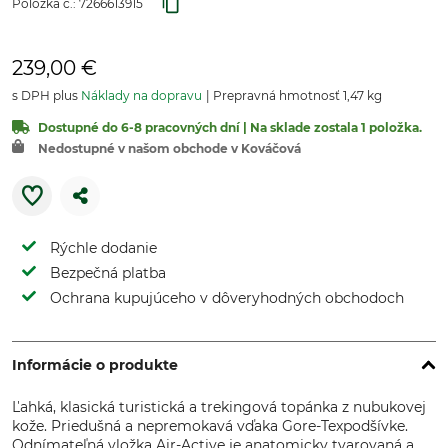
Položka č.:
7266613915
239,00 €
s DPH plus
Náklady na dopravu
Prepravná hmotnosť 1,47 kg
Dostupné do 6-8 pracovných dní | Na sklade zostala 1 položka.
Nedostupné v našom obchode v Kováčová
Rýchle dodanie
Bezpečná platba
Ochrana kupujúceho v dôveryhodných obchodoch
Informácie o produkte
Ľahká, klasická turistická a trekingová topánka z nubukovej
kože. Priedušná a nepremokavá vďaka Gore-Texpodšívke.
Odnímateľná vložka Air-Active je anatomicky tvarovaná a