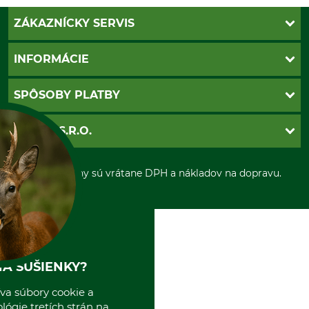
ZÁKAZNÍCKY SERVIS
Kontakt
INFORMÁCIE
Katalógy
Newsletter
Povinné údaje
SPÔSOBY PLATBY
Nastavenia súborov cookie
Obchodné podmienky
Ochrana osobnych udajov
Dobierka
GRUBE S.R.O.
Otváracie hodiny
Platba vopred
Zrušenie objednávky
Sepa-inkaso
O nás
*Všetky ceny sú vrátane DPH a nákladov na dopravu.
Osobný odber
Predajňa
Kolektív GRUBE
Naše pobočky v Európe
A SUŠIENKY?
va súbory cookie a
ógie tretích strán na