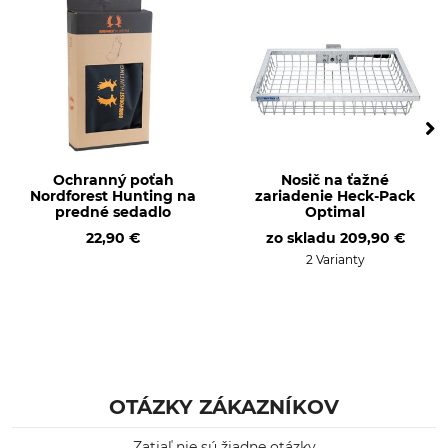
Ochranný poťah
Nosič na ťažné
Nordforest Hunting na
zariadenie Heck-Pack
predné sedadlo
Optimal
22,90 €
zo skladu
209,90 €
2 Varianty
OTÁZKY ZÁKAZNÍKOV
Zatiaľ nie sú žiadne otázky