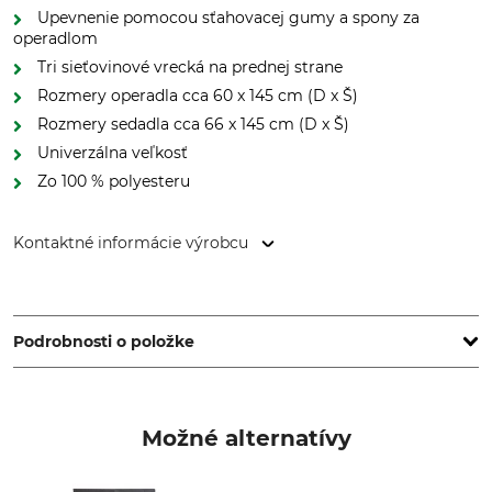
Upevnenie pomocou sťahovacej gumy a spony za
operadlom
Tri sieťovinové vrecká na prednej strane
Rozmery operadla cca 60 x 145 cm (D x Š)
Rozmery sedadla cca 66 x 145 cm (D x Š)
Univerzálna veľkosť
Zo 100 % polyesteru
Kontaktné informácie výrobcu
Grube KG, Hützeler Damm 38, 29646 Bispingen, Germany,
www.grube.de
Podrobnosti o položke
Značka
Typ produktu
Nordforest Hunting
Ochranný poťah
Možné alternatívy
Označenie modelu
Na zadné sedadlo