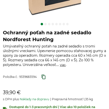
Ochranný poťah na zadné sedadlo
Nordforest Hunting
Umývateľný ochranný poťah na zadné sedadlo s tromi
úložnými vreckami. Upevnenie pomocou sťahovacej gumy a
spony za operadlom. Rozmery operadla cca 60 x 145 cm (D x
Š). Rozmery sedadla cca 66 x 145 cm (D x Š). Zo 100 %
polyesteru. Univerzálna veľkosť....
.
viac
Položka č.:
9339683594
39,90 €
s DPH plus
Náklady na dopravu
Prepravná hmotnosť 1,35 kg
Dostupné do 1-3 pracovných dní | Viac ako 10 položiek na