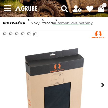
0
POĽOVAČKA
Doplnky
Offroad
Automobilové potreby
0