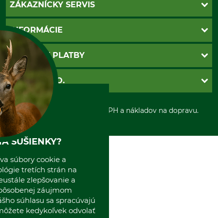
ZÁKAZNÍCKY SERVIS
Kontakt
INFORMÁCIE
Katalógy
Newsletter
Povinné údaje
SPÔSOBY PLATBY
Nastavenia súborov cookie
Obchodné podmienky
Ochrana osobnych udajov
Dobierka
GRUBE S.R.O.
Otváracie hodiny
Platba vopred
Zrušenie objednávky
Sepa-inkaso
O nás
*Všetky ceny sú vrátane DPH a nákladov na dopravu.
Osobný odber
Predajňa
Kolektív GRUBE
Naše pobočky v Európe
A SUŠIENKY?
va súbory cookie a
ógie tretích strán na
eustále zlepšovanie a
spôsobenej záujmom
ášho súhlasu sa spracúvajú
 môžete kedykoľvek odvolať