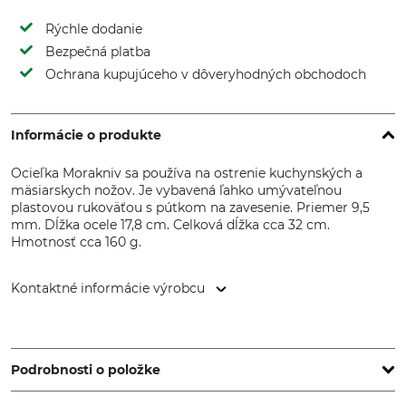
Rýchle dodanie
Bezpečná platba
Ochrana kupujúceho v dôveryhodných obchodoch
Informácie o produkte
Ocieľka Morakniv sa používa na ostrenie kuchynských a
mäsiarskych nožov. Je vybavená ľahko umývateľnou
plastovou rukoväťou s pútkom na zavesenie. Priemer 9,5
mm. Dĺžka ocele 17,8 cm. Celková dĺžka cca 32 cm.
Hmotnosť cca 160 g.
Kontaktné informácie výrobcu
Morakniv AB, Box 407, 792 95 Mora, Sweden,
www.morakniv.se
Podrobnosti o položke