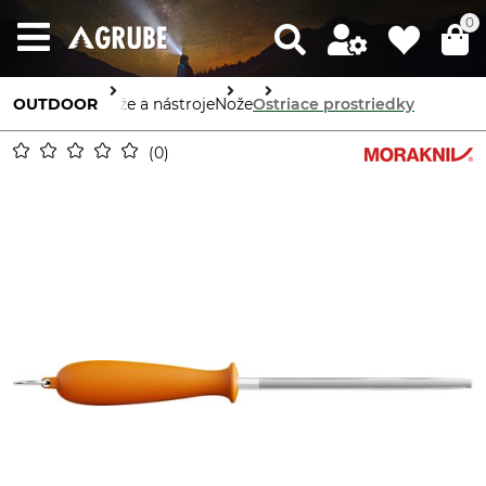
0
OUTDOOR
Nože a nástroje
Nože
Ostriace prostriedky
0