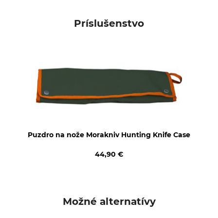
Materiál rukoväti
Značka
Plast
Morakniv
Príslušenstvo
Typ produktu
Výroba
Ocieľka
Made in Sweden
Dĺžka
Hmotnosť
32 cm
160 g
Puzdro na nože Morakniv Hunting Knife Case
44,90 €
Možné alternatívy