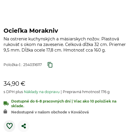
Ocieľka Morakniv
Na ostrenie kuchynských a mäsiarskych nožov. Plastová
rukoväť s okom na zavesenie. Celková dĺžka 32 cm. Priemer
9,5 mm. Dĺžka ocele 17,8 cm. Hmotnosť cca 160 g.
Položka č.:
2540316117
34,90 €
s DPH plus
Náklady na dopravu
Prepravná hmotnosť 176 g
Dostupné do 6-8 pracovných dní | Viac ako 10 položiek na
sklade.
Nedostupné v našom obchode v Kováčová