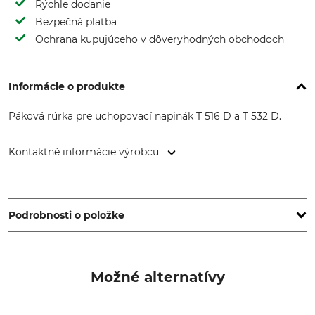
Rýchle dodanie
Bezpečná platba
Ochrana kupujúceho v dôveryhodných obchodoch
Informácie o produkte
Páková rúrka pre uchopovací napinák T 516 D a T 532 D.
Kontaktné informácie výrobcu
TI EXPANSION, 12, Rue de l'Industrie, 3895 Foetz,
Luxembourg, www.tractel.com
Podrobnosti o položke
Značka
Typ produktu
Tractel
Páková rúra
Možné alternatívy
Výroba
Made in France