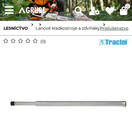
0
Stroje a prístroje
LESNÍCTVO
Lanové kladkostroje a zdviháky
Príslušenstvo
0