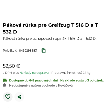
Páková rúrka pre Greifzug T 516 D a T
532 D
Páková rúrka pre uchopovací napinák T 516 D a T 532 D.
Položka č.:
8436298983
52,50 €
s DPH plus
Náklady na dopravu
Prepravná hmotnosť 2,1 kg
Dostupné do 6-8 pracovných dní | Na sklade zostalo 3 položiek.
Nedostupné v našom obchode v Kováčová