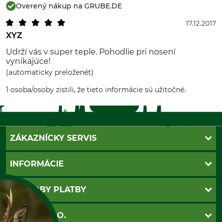
Overený nákup na GRUBE.DE
17.12.2017
XYZ
Udrží vás v super teple. Pohodlie pri nosení
vynikajúce!
(automaticky preloženét)
1 osoba/osoby zistili, že tieto informácie sú užitočné.
ZÁKAZNÍCKY SERVIS
Kontakt
INFORMÁCIE
Katalógy
Newsletter
Povinné údaje
SPÔSOBY PLATBY
Nastavenia súborov cookie
Obchodné podmienky
Ochrana osobnych udajov
Dobierka
GRUBE S.R.O.
Otváracie hodiny