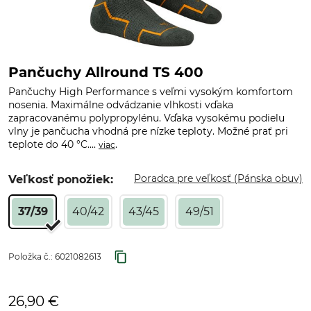
Pančuchy Allround TS 400
Pančuchy High Performance s veľmi vysokým komfortom
nosenia. Maximálne odvádzanie vlhkosti vďaka
zapracovanému polypropylénu. Vďaka vysokému podielu
vlny je pančucha vhodná pre nízke teploty. Možné prať pri
teplote do 40 °C....
.
viac
Poradca pre veľkosť (Pánska obuv)
Veľkosť ponožiek:
37/39
40/42
43/45
49/51
Položka č.:
6021082613
26,90 €