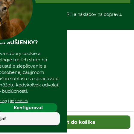
Platba vopred
Zrušenie objednávky
Sepa-inkaso
O nás
*Všetky ceny sú vrátane DPH a nákladov na dopravu.
Osobný odber
Predajňa
Kolektív GRUBE
Naše pobočky v Európe
A SUŠIENKY?
va súbory cookie a
ógie tretích strán na
eustále zlepšovanie a
spôsobenej záujmom
ášho súhlasu sa spracúvajú
 môžete kedykoľvek odvolať
 budúcnosti.
rung
Impressum
Konfigurovať
ijať
Pridať do košíka