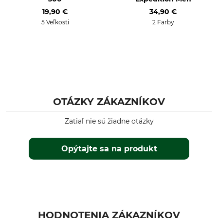
19,90 €
34,90 €
Profesionálna starostlivosť
Pre
5 Veľkosti
2 Farby
o textílie
Páni
Nečistite nasucho
Dámy
Veľkosť topánky (EÚ)
Farba
37
Olivová
39
38
OTÁZKY ZÁKAZNÍKOV
Veľkosť ponožiek
37/39
Zatiaľ nie sú žiadne otázky
Opýtajte sa na produkt
HODNOTENIA ZÁKAZNÍKOV