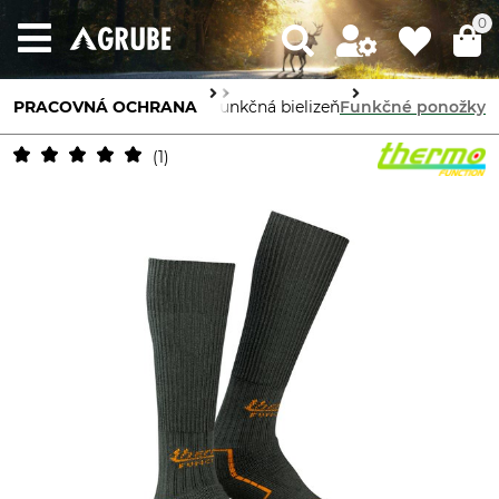
0
PRACOVNÁ OCHRANA
Ochrana tela
Funkčná bielizeň
Funkčné ponožky
1