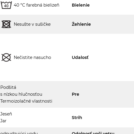
40 °C farebná bielizeň
Bielenie
Nesušte v sušičke
Žehlenie
Nečistite nasucho
Udalosť
Podšitá
s nízkou hlučnosťou
Pre
Termoizolačné vlastnosti
Jeseň
Strih
Jar
odpudzujúci vodu
Odolnosť voči vetru