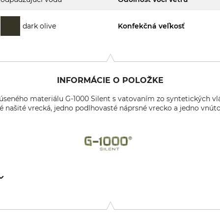
dark olive
Konfekčná veľkosť
INFORMÁCIE O POLOŽKE
úseného materiálu G-1000 Silent s vatovaním zo syntetických vlá
 našité vrecká, jedno podlhovasté náprsné vrecko a jedno vnúto
n 141, 894 35 Själevad, Sweden, www.fjallraven.com