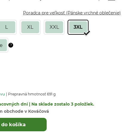
Poradca pre veľkosť (Pánske vrchné oblečenie)
L
XL
XXL
3XL
avu
Prepravná hmotnosť 691 g
covných dní | Na sklade zostalo 3 položiek.
m obchode v Kováčová
 do košíka