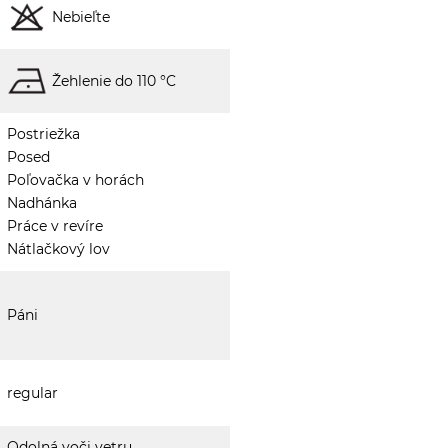
Nebieľte
Žehlenie do 110 °C
Postriežka
Posed
Poľovačka v horách
Nadhánka
Práce v revíre
Nátlačkový lov
Páni
regular
Odolná voči vetru