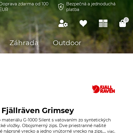
Doprava zdarma od 100
Bezpečná a jednoduchá
EUR
platba
0
Záhrada
Outdoor
 Fjällräven Grimsey
 materiálu G-1000 Silent s vatovaním zo syntetických
ické vložky. Obojsmerný zips. Dve priestranné našité
é náprsné vrecko a jedno vnútorné vrecko na zips....
.
viac