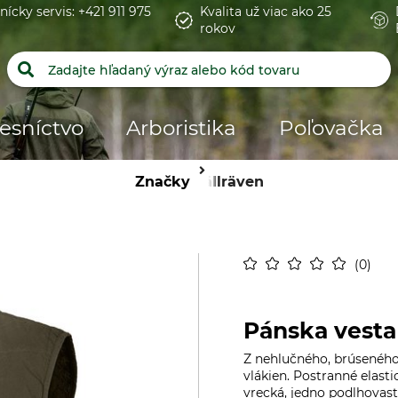
nícky servis: +421 911 975
Kvalita už viac ako 25
rokov
esníctvo
Arboristika
Poľovačka
Značky
Fjällräven
0
Pánska vesta
Z nehlučného, brúseného
vlákien. Postranné elast
vrecká, jedno podlhovast