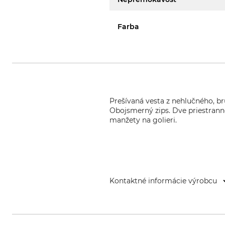
Farba
Prešívaná vesta z nehlučného, br
Obojsmerný zips. Dve priestranné
manžety na golieri.
Kontaktné informácie výrobcu
Fenix Outdoor E-Com AB, Brogata