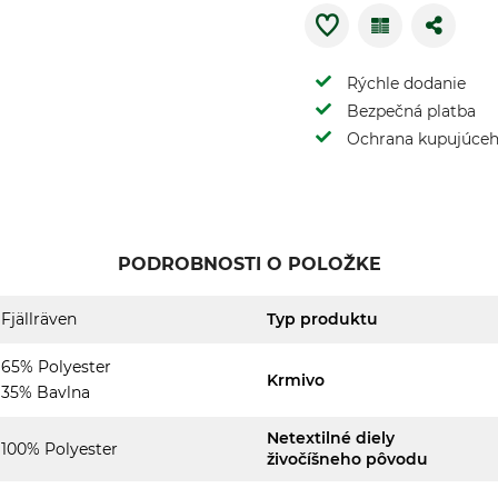
Rýchle dodanie
Bezpečná platba
Ochrana kupujúce
PODROBNOSTI O POLOŽKE
Fjällräven
Typ produktu
65% Polyester
Krmivo
35% Bavlna
Netextilné diely
100% Polyester
živočíšneho pôvodu