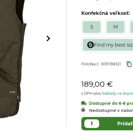
Konfekčná veľkosť:
S
M
Položka č.:
6135788321
189,00 €
s DPH plus
Náklady na dopr
Dostupné do 6-8 pra
Nedostupné v našo
Pridať