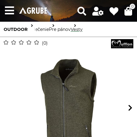
0
OUTDOOR
Oblečenie
Pre pánov
Vesty
0