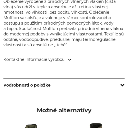
Oblečenie vyrobené z prírodných vlnených vlákien (čistá
vlna) vás udrží v teple a absorbuje až tretinu vlastnej
hmotnosti vo vlhkosti ,bez pocitu vlhkosti. Oblečenie
Mufflon sa splsťuje a valchuje v rámci kontrolovaného
postupu s použitím prírodných pomocných látok, vody
a tepla. Spoločnosť Mufflon pretavila prírodné vlnené vlákna
do modernej podoby s vynikajúcimi vlastnosťami. Textílie sú
odolné, vodoodpudivé, priedušné, majú termoregulačné
vlastnosti a sú absolútne „tiché“.
Kontaktné informácie výrobcu
Strickwarenfabrik - Die Masche, Dr. Herm.-Lindrath Str. 15,
23812 Wahlstedt, Germany, www.mufflon.com
Podrobnosti o položke
Značka
Typ produktu
Mufflon
vesta
Možné alternatívy
Zvršok
Pranie
100% Vlna
Pranie jemnej bielizne/vlny