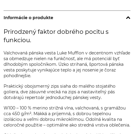
Informácie o produkte
Prirodzený faktor dobrého pocitu s
funkciou.
Valchovaná pánska vesta Luke Mufflon v decentnom vzhľade
sa obmedzuje nielen na funkčnosť, ale má potenciál byť
dlhodobým spoločníkom. Úzko strihaná, športová pánska
vesta poskytuje vynikajúce teplo a jej nosenie je čoraz
pohodlnejšie.
Praktický obojsmerný zips siaha do malého stojatého
goliera, dve zásuvné vrecká na zips a nastaviteľný pás
dotvárajú repertoár jednoduchej pánskej vesty.
W100 – 100 % merino strižná vlna, valchovaná, s gramážou
cca 450 g/m². Mäkká a príjemná, s dobrou tepelnou
izoláciou a veľmi dobrou mikroklímou. Odolná kvalita na
celoročné použitie – optimálne ako stredná vrstva oblečenia.