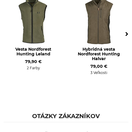
pri 30 °C
Bielenie
Sušenie
Nebieľte
Nesušte v sušičke
Žehlenie
Profesionálna starostlivosť
o textílie
Žehlenie do 150 °C
Nečistite nasucho
Vesta Nordforest
Hybridná vesta
Hunting Leland
Nordforest Hunting
Pre
Výroba
Halvar
Páni
79,90 €
Made in Germany
79,00 €
2 Farby
3 Veľkosti
Farba
Konfekčná veľkosť
L
forest
OTÁZKY ZÁKAZNÍKOV