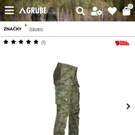
0
ZNAČKY
Fjällräven
1