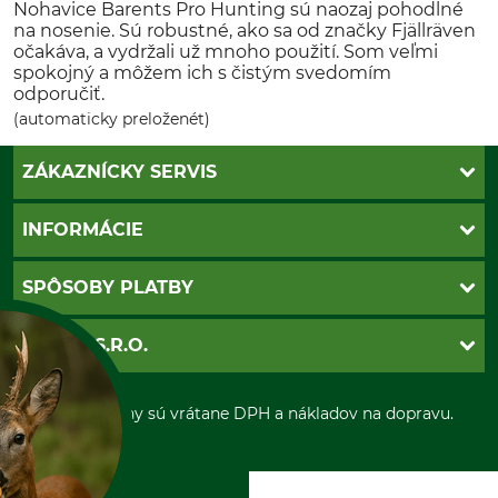
Nohavice Barents Pro Hunting sú naozaj pohodlné
na nosenie. Sú robustné, ako sa od značky Fjällräven
očakáva, a vydržali už mnoho použití. Som veľmi
spokojný a môžem ich s čistým svedomím
odporučiť.
(automaticky preloženét)
ZÁKAZNÍCKY SERVIS
Kontakt
INFORMÁCIE
Katalógy
Newsletter
Povinné údaje
SPÔSOBY PLATBY
Nastavenia súborov cookie
Obchodné podmienky
Ochrana osobnych udajov
Dobierka
GRUBE S.R.O.
Otváracie hodiny
Platba vopred
Zrušenie objednávky
Sepa-inkaso
O nás
*Všetky ceny sú vrátane DPH a nákladov na dopravu.
Osobný odber
Predajňa
Kolektív GRUBE
Naše pobočky v Európe