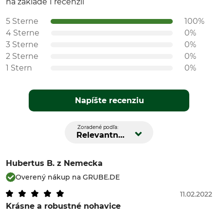
na základe 1 recenzií
5 Sterne
100%
4 Sterne
0%
3 Sterne
0%
2 Sterne
0%
1 Stern
0%
Napíšte recenziu
Zoradené podľa:
Relevantnosť
Hubertus B.
z Nemecka
Overený nákup na GRUBE.DE
11.02.2022
Krásne a robustné nohavice