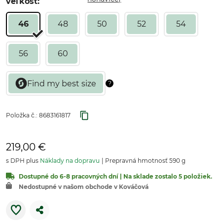
veľkosť:
46
48
50
52
54
56
60
Položka č.:
8683161817
219,00 €
s DPH plus
Náklady na dopravu
Prepravná hmotnosť 590 g
Dostupné do 6-8 pracovných dní | Na sklade zostalo 5 položiek.
Nedostupné v našom obchode v Kováčová