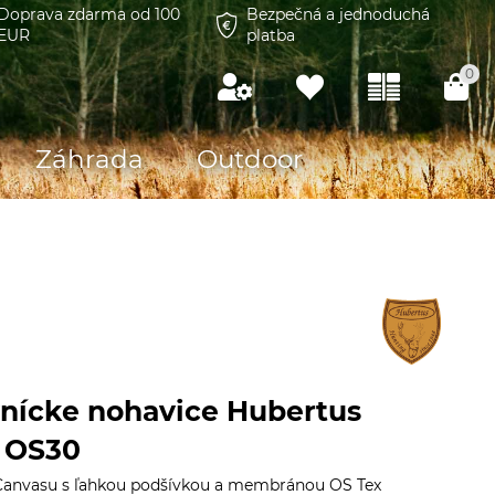
Doprava zdarma od 100
Bezpečná a jednoduchá
EUR
platba
0
Záhrada
Outdoor
nícke nohavice Hubertus
r OS30
Canvasu s ľahkou podšívkou a membránou OS Tex