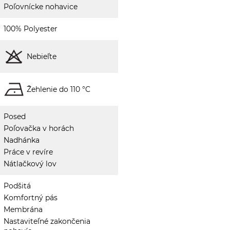
Poľovnícke nohavice
100% Polyester
Nebieľte
Žehlenie do 110 °C
Posed
Poľovačka v horách
Nadhánka
Práce v revíre
Nátlačkový lov
Podšitá
Komfortný pás
Membrána
Nastaviteľné zakončenia