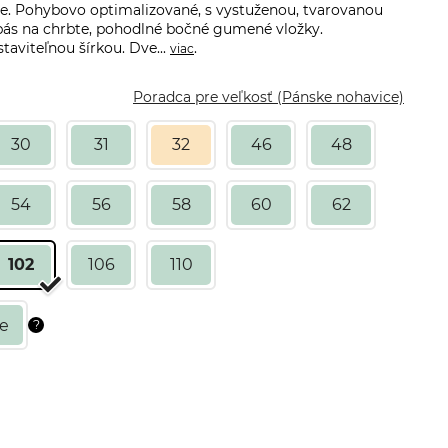
de. Pohybovo optimalizované, s vystuženou, tvarovanou
 pás na chrbte, pohodlné bočné gumené vložky.
taviteľnou šírkou. Dve...
.
viac
Poradca pre veľkosť (Pánske nohavice)
30
31
32
46
48
54
56
58
60
62
102
106
110