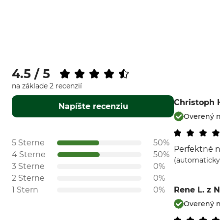
4.5 / 5
na základe 2 recenzií
Christoph 
Napíšte recenziu
Overený 
5 Sterne
50%
Perfektné n
4 Sterne
50%
(automaticky
3 Sterne
0%
2 Sterne
0%
1 Stern
0%
Rene L.
z 
Overený 