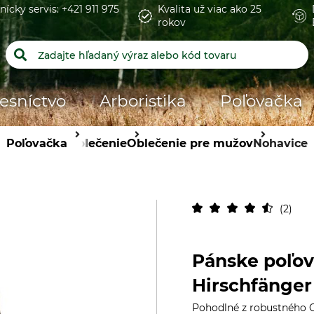
nícky servis: +421 911 975
Kvalita už viac ako 25
rokov
esníctvo
Arboristika
Poľovačka
Poľovačka
Oblečenie
Oblečenie pre mužov
Nohavice
2
Pánske poľov
Hirschfänge
Pohodlné z robustného 