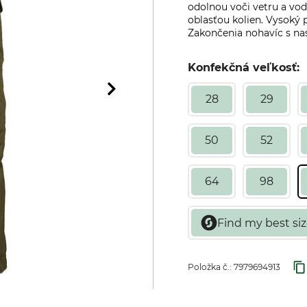
odolnou voči vetru a vo
oblasťou kolien. Vysoký
Zakončenia nohavíc s nas
Konfekčná veľkosť:
28
29
50
52
64
98
Položka č.:
7979694913