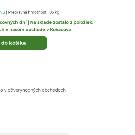
avu
Prepravná hmotnosť 1,05 kg
ovných dní | Na sklade zostalo 2 položiek.
ých v našom obchode v Kováčová
 do košíka
ho v dôveryhodných obchodoch