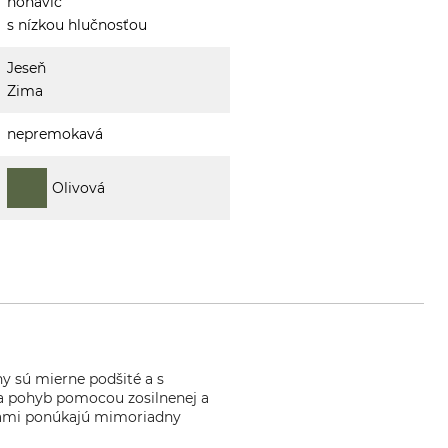
nohavíc
s nízkou hlučnosťou
Jeseň
Zima
nepremokavá
Olivová
y sú mierne podšité a s
a pohyb pomocou zosilnenej a
ónami ponúkajú mimoriadny