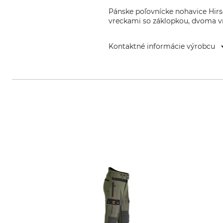
Pánske poľovnícke nohavice Hi
vreckami so záklopkou, dvoma vr
Kontaktné informácie výrobcu
Overhues & Schüssler GmbH & Co.