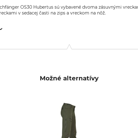
rschfänger OS30 Hubertus sú vybavené dvoma zásuvnými vreck
eckami v sedacej časti na zips a vreckom na nôž.
, Rudolf-Diesel-Str. 34-36, 28876 Oyten, Germany, www.overhu
Možné alternatívy