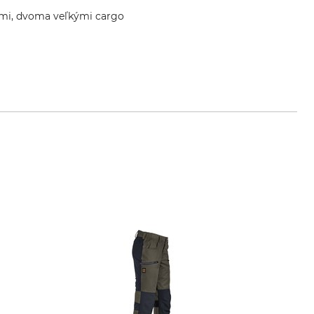
ami, dvoma veľkými cargo
es-schuessler.de