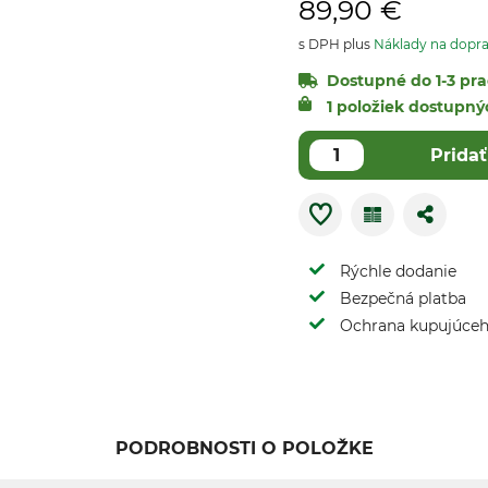
89,90 €
s DPH plus
Náklady na dopr
Dostupné do 1-3 prac
1 položiek dostupn
Pridať
Rýchle dodanie
Bezpečná platba
Ochrana kupujúce
PODROBNOSTI O POLOŽKE