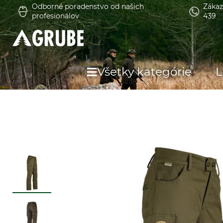
Odborné poradenstvo od našich
Zákaz
profesionálov
439
Všetky kategórie
L