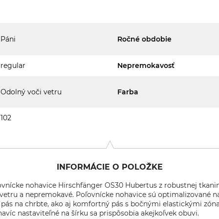
Páni
Ročné obdobie
regular
Nepremokavosť
Odolný voči vetru
Farba
102
INFORMÁCIE O POLOŽKE
vnícke nohavice Hirschfänger OS30 Hubertus z robustnej tkanin
etru a nepremokavé. Poľovnícke nohavice sú optimalizované n
ký pás na chrbte, ako aj komfortný pás s bočnými elastickými z
víc nastaviteľné na šírku sa prispôsobia akejkoľvek obuvi.