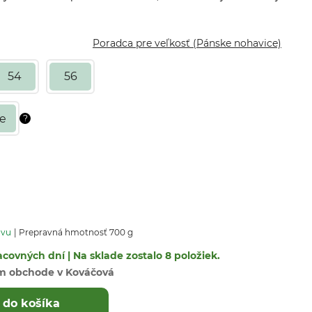
Poradca pre veľkosť (Pánske nohavice)
54
56
avu
Prepravná hmotnosť 700 g
covných dní | Na sklade zostalo 8 položiek.
m obchode v Kováčová
 do košíka