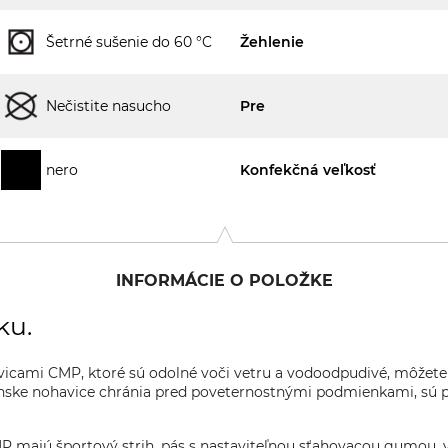
Šetrné sušenie do 60 °C
Žehlenie
Nečistite nasucho
Pre
nero
Konfekčná veľkosť
INFORMÁCIE O POLOŽKE
ku.
icami CMP, ktoré sú odolné voči vetru a vodoodpudivé, môžete 
nske nohavice chránia pred poveternostnými podmienkami, sú p
P majú športový strih, pás s nastaviteľnou sťahovacou gumou, 