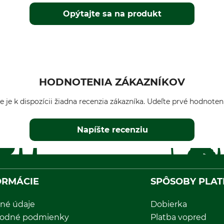
Opýtajte sa na produkt
HODNOTENIA ZÁKAZNÍKOV
e je k dispozícii žiadna recenzia zákazníka. Udeľte prvé hodnoten
Napíšte recenziu
ORMÁCIE
SPÔSOBY PLAT
né údaje
Dobierka
odné podmienky
Platba vopred