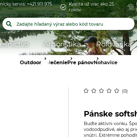
nícky servis: +421 911 975
Kvalita už viac ako 25
rokov
esníctvo
Arboristika
Poľovačka
Outdoor
Oblečenie
Pre pánov
Nohavice
0
Pánske softs
Buďte aktívni vonku. Špo
vodoodpudivé, ako aj pri
vnútri. Extrémne pohodln