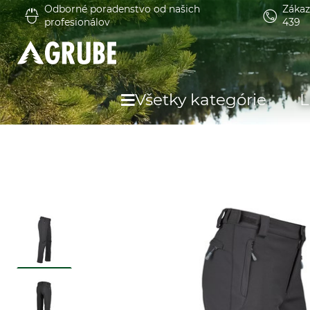
Odborné poradenstvo od našich
Zákaz
profesionálov
439
Všetky kategórie
L