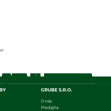
ie!
BY
GRUBE S.R.O.
O nás
Predajňa