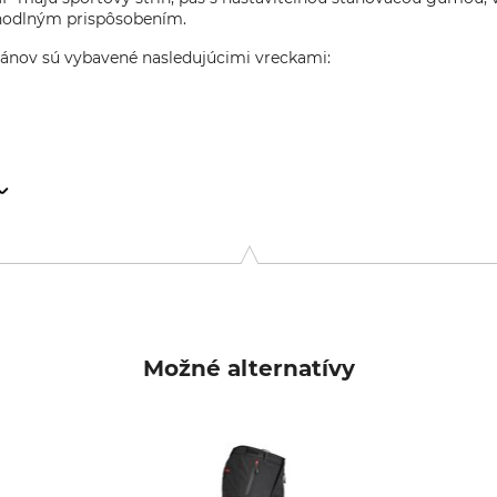
pohodlným prispôsobením.
pánov sú vybavené nasledujúcimi vreckami:
erlo, 2, 36060 Romano d'Ezzelino (Vicenza), Italy, www.campagno
Možné alternatívy