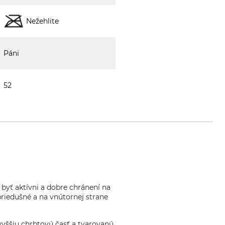
Nežehlite
Páni
52
byť aktívni a dobre chránení na
riedušné a na vnútornej strane
vyššiu chrbtovú časť a tvarovanú