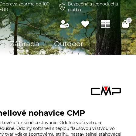
Doprava zdarma od 100
Bezpečná a jednoduchá
EUR
platba
0
Záhrada
Outdoor
hellové nohavice CMP
rtové a funkčné cestovanie. Odolné voči vetru a
edušné. Odolný softshell s teplou flaušovou vrstvou vo
ý tvar vďaka športovému strihu, nastaviteľnej sťahovacej