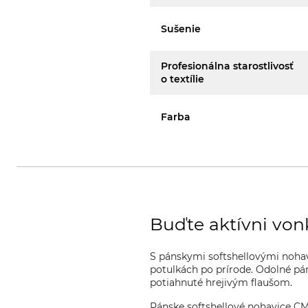
Sušenie
Profesionálna starostlivosť
o textílie
Farba
Buďte aktívni von
S pánskymi softshellovými nohav
potulkách po prírode. Odolné pá
potiahnuté hrejivým flaušom.
Pánske softshellové nohavice CM