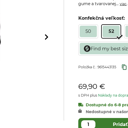
gume a tvarovanej...
.
viac
Konfekčná veľkosť:
50
52
Položka č.:
9615443135
69,90 €
s DPH plus
Náklady na dopr
Dostupné do 6-8 pra
Nedostupné v našo
Pridať