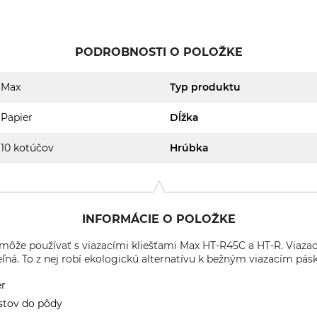
PODROBNOSTI O POLOŽKE
Max
Typ produktu
Papier
Dĺžka
10 kotúčov
Hrúbka
INFORMÁCIE O POLOŽKE
 môže používať s viazacími kliešťami Max HT-R45C a HT-R. Viazac
ľná. To z nej robí ekologickú alternatívu k bežným viazacím pás
er
stov do pôdy