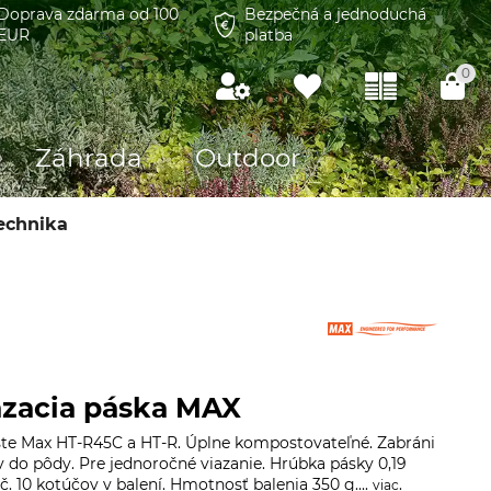
Doprava zdarma od 100
Bezpečná a jednoduchá
EUR
platba
0
Záhrada
Outdoor
technika
azacia páska MAX
ešte Max HT-R45C a HT-R. Úplne kompostovateľné. Zabráni
 do pôdy. Pre jednoročné viazanie. Hrúbka pásky 0,19
 10 kotúčov v balení. Hmotnosť balenia 350 g....
.
viac