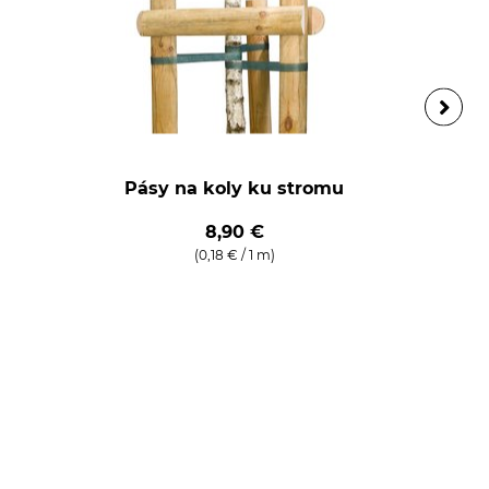
Pásy na koly ku stromu
8,90 €
(0,18 € / 1 m)