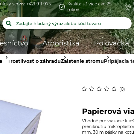
nícky servis: +421 911 975
Kvalita už viac ako 25
rokov
esníctvo
Arboristika
Poľovačka
a
Starostlivosť o záhradu
Zaistenie stromu
Pripájacia 
0
Papierová vi
Vhodné pre viazacie kli
preniknutiu mikroplastov
mm. 30 m pásky na kotúč.