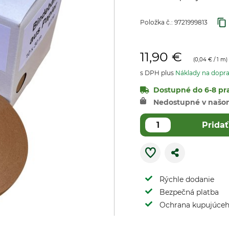
Položka č.:
9721999813
11,90 €
(
0,04 €
/ 1 m)
s DPH plus
Náklady na dopr
Dostupné do 6-8 pra
Nedostupné v našo
Pridať
Rýchle dodanie
Bezpečná platba
Ochrana kupujúce