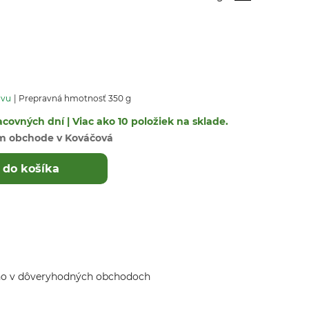
avu
Prepravná hmotnosť 350 g
covných dní | Viac ako 10 položiek na sklade.
m obchode v Kováčová
 do košíka
ho v dôveryhodných obchodoch