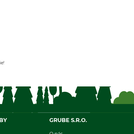
ie!
BY
GRUBE S.R.O.
O nás