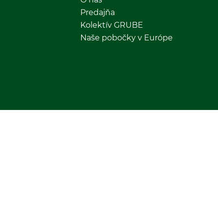
Predajňa
Kolektív GRUBE
Naše pobočky v Európe