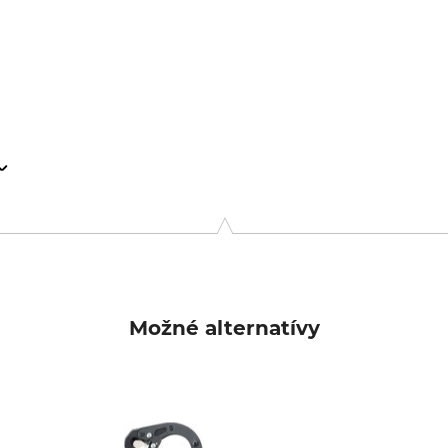
rstr. 6, 79346 Endingen, Germany, www.kme-agromax.de
Možné alternatívy