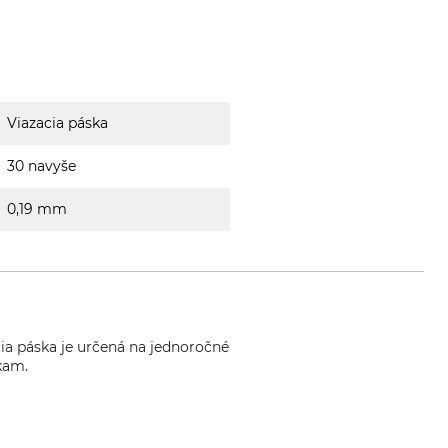
Viazacia páska
30 navyše
0,19 mm
ia páska je určená na jednoročné
kam.