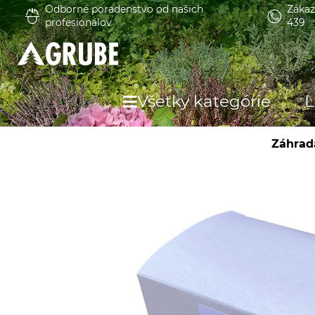
Odborné poradenstvo od našich
Zákaz
profesionálov
439
Všetky kategórie
L
Záhrad