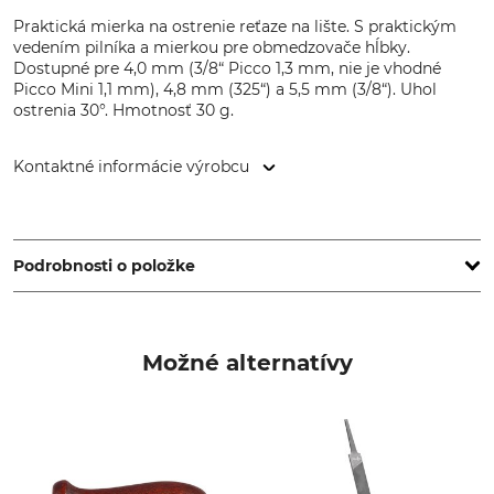
Praktická mierka na ostrenie reťaze na lište. S praktickým
vedením pilníka a mierkou pre obmedzovače hĺbky.
Dostupné pre 4,0 mm (3/8“ Picco 1,3 mm, nie je vhodné
Picco Mini 1,1 mm), 4,8 mm (325“) a 5,5 mm (3/8“). Uhol
ostrenia 30°. Hmotnosť 30 g.
Kontaktné informácie výrobcu
SNA Europe, Allée Rosa Luxembourg, 95610 Eragny-sur-Oise,
France, www.bahco.com
Podrobnosti o položke
Značka
Typ produktu
Bahco
Pilčícka pomôcka
Možné alternatívy
Výroba
Made in Sweden