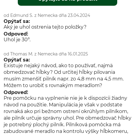
od Edmund S. z Nemecka dňa 23.04.2024
Opýtať sa:
Aký je uhol ostrenia tejto položky?
Odpoveď:
Uhol je 30°.
od Thomas M. z Nemecka dňa 16.01.2025
Opýtať sa:
Existuje nejaký návod, ako to používať, najmä
obmedzovač hĺbky? Od určitej hĺbky pilovania
musím zmenšiť pilník napr. zo 4,8 mm na 4,5 mm.
Môžem to urobiť s rovnakým meradlom?
Odpoveď:
Pre pomôcku na vyplnenie nie je k dispozícii žiadny
návod na použitie. Manipulácia je však v podstate
rovnaká ako pri bežnom ostrení okrúhlym pilníkom,
ale pilník určuje správny uhol. Pre obmedzovač hĺbky
je potrebný plochý pilník. Pilníková pomôcka má
zabudované meradlo na kontrolu výšky hĺbkomeru,