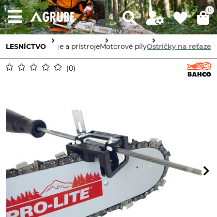
0
LESNÍCTVO
Stroje a prístroje
Motorové píly
Ostričky na reťaze
0