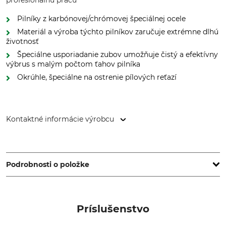
profesionálnu prácu
Pilníky z karbónovej/chrómovej špeciálnej ocele
Materiál a výroba týchto pilníkov zaručuje extrémne dlhú
životnosť
Špeciálne usporiadanie zubov umožňuje čistý a efektívny
výbrus s malým počtom ťahov pilníka
Okrúhle, špeciálne na ostrenie pílových reťazí
Kontaktné informácie výrobcu
SNA Europe, Allée Rosa Luxembourg, 95610 Eragny-sur-Oise,
France, www.bahco.com
Podrobnosti o položke
Značka
Typ produktu
Öberg
Pilník na reťazovú pílu
Príslušenstvo
Označenie modelu
Výroba