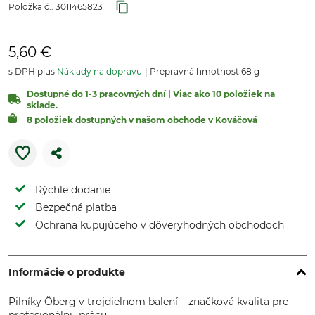
Položka č.:
3011465823
5,60 €
s DPH plus
Náklady na dopravu
Prepravná hmotnosť 68 g
Dostupné do 1-3 pracovných dní | Viac ako 10 položiek na
sklade.
8 položiek dostupných v našom obchode v Kováčová
Rýchle dodanie
Bezpečná platba
Ochrana kupujúceho v dôveryhodných obchodoch
Informácie o produkte
Pilníky Öberg v trojdielnom balení – značková kvalita pre