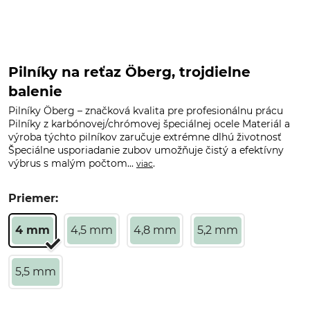
Pilníky na reťaz Öberg, trojdielne
balenie
Pilníky Öberg – značková kvalita pre profesionálnu prácu
Pilníky z karbónovej/chrómovej špeciálnej ocele Materiál a
výroba týchto pilníkov zaručuje extrémne dlhú životnosť
Špeciálne usporiadanie zubov umožňuje čistý a efektívny
výbrus s malým počtom...
.
viac
Priemer:
4 mm
4,5 mm
4,8 mm
5,2 mm
5,5 mm