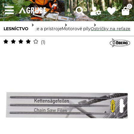
0
LESNÍCTVO
Stroje a prístroje
Motorové píly
Ostričky na reťaze
1