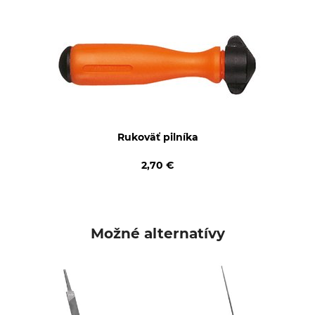
3 ks v balení
Made in Portugal
Dĺžka
Priemer
200 mm
4 mm
Rukoväť pilníka
2,70 €
Možné alternatívy