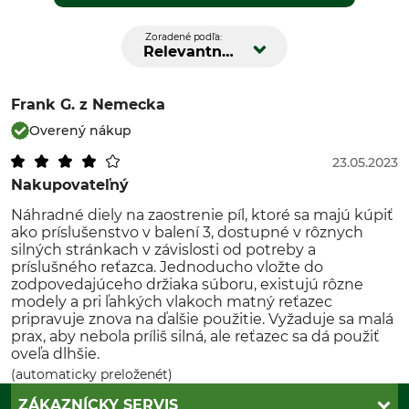
Zoradené podľa:
Relevantnosť
Frank G.
z Nemecka
Overený nákup
23.05.2023
Nakupovateľný
Náhradné diely na zaostrenie píl, ktoré sa majú kúpiť
ako príslušenstvo v balení 3, dostupné v rôznych
silných stránkach v závislosti od potreby a
príslušného reťazca. Jednoducho vložte do
zodpovedajúceho držiaka súboru, existujú rôzne
modely a pri ľahkých vlakoch matný reťazec
pripravuje znova na ďalšie použitie. Vyžaduje sa malá
prax, aby nebola príliš silná, ale reťazec sa dá použiť
oveľa dlhšie.
(automaticky preloženét)
ZÁKAZNÍCKY SERVIS