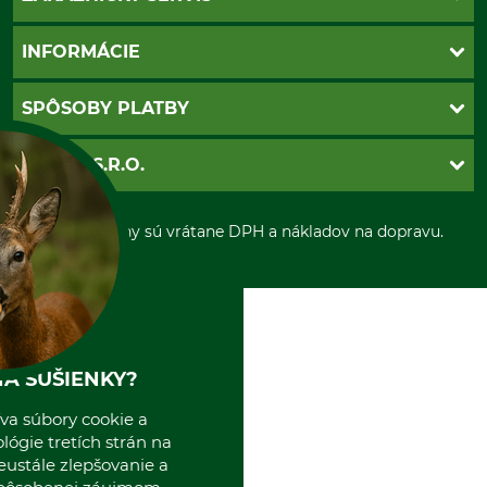
Kontakt
INFORMÁCIE
Katalógy
Newsletter
Povinné údaje
SPÔSOBY PLATBY
Nastavenia súborov cookie
Obchodné podmienky
Ochrana osobnych udajov
Dobierka
GRUBE S.R.O.
Otváracie hodiny
Platba vopred
Zrušenie objednávky
Sepa-inkaso
O nás
*Všetky ceny sú vrátane DPH a nákladov na dopravu.
Osobný odber
Predajňa
Kolektív GRUBE
Naše pobočky v Európe
A SUŠIENKY?
va súbory cookie a
ógie tretích strán na
eustále zlepšovanie a