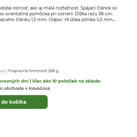
dobá ostrosť, ako aj malá rozťažnosť. Spájací článok so
ko orientačná pomôcka pri ostrení. Dĺžka rezu 38 cm.
acieho článku 1,5 mm. Odpor. Hrúbka pilníka 5,5 mm....
avu
Prepravná hmotnosť 288 g
covných dní | Viac ako 10 položiek na sklade.
m obchode v Kováčová
 do košíka