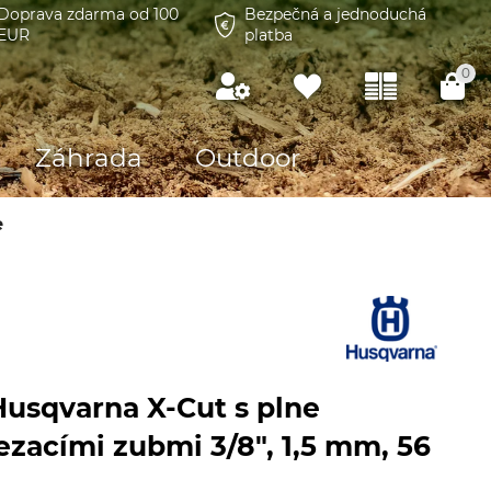
Doprava zdarma od 100
Bezpečná a jednoduchá
EUR
platba
0
Záhrada
Outdoor
e
Husqvarna X-Cut s plne
ezacími zubmi 3/8", 1,5 mm, 56