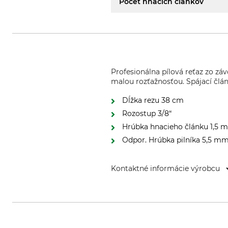
Počet hnacích článkov
Profesionálna pílová reťaz zo 
malou rozťažnosťou. Spájací člán
Dĺžka rezu 38 cm
Rozostup 3/8“
Hrúbka hnacieho článku 1,5
Odpor. Hrúbka pilníka 5,5 m
Kontaktné informácie výrobcu
Husqvarna AB, Box 7454, 103 9