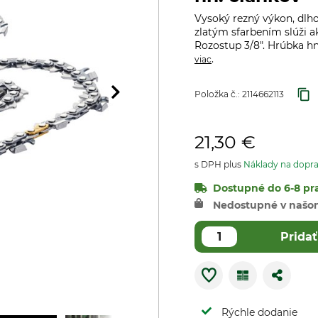
Vysoký rezný výkon, dlho
zlatým sfarbením slúži a
Rozostup 3/8". Hrúbka hn
.
viac
Položka č.:
2114662113
21,30 €
s DPH plus
Náklady na dopr
Dostupné do 6-8 pra
Nedostupné v našo
Pridať
Rýchle dodanie