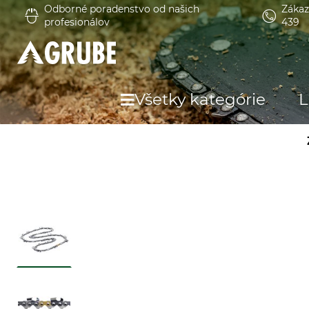
Odborné poradenstvo od našich
Zákaz
profesionálov
439
Všetky kategórie
L