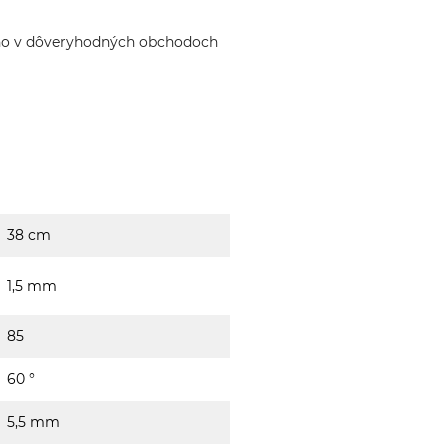
ho v dôveryhodných obchodoch
38 cm
1,5 mm
85
60 °
5,5 mm