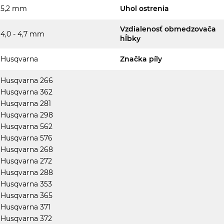
5,2 mm
Uhol ostrenia
Vzdialenosť obmedzovača
4,0 - 4,7 mm
hĺbky
Husqvarna
Značka píly
Husqvarna 266
Husqvarna 362
Husqvarna 281
Husqvarna 298
Husqvarna 562
Husqvarna 576
Husqvarna 268
Husqvarna 272
Husqvarna 288
Husqvarna 353
Husqvarna 365
Husqvarna 371
Husqvarna 372