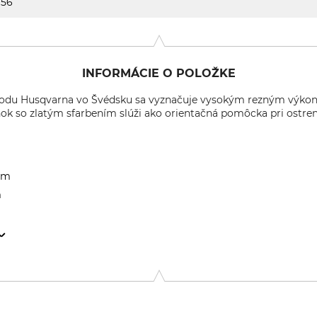
56
INFORMÁCIE O POLOŽKE
závodu Husqvarna vo Švédsku sa vyznačuje vysokým rezným výko
ok so zlatým sfarbením slúži ako orientačná pomôcka pri ostren
 mm
m
2 Stockholm, Sweden, www.husqvarnagroup.com