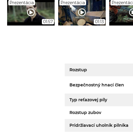
Prezentácia
Prezentácia
Prezentác
01:57
01:13
Rozstup
Bezpečnostný hnací člen
Typ reťazovej píly
Rozstup zubov
Pridržiavací uholník pilníka