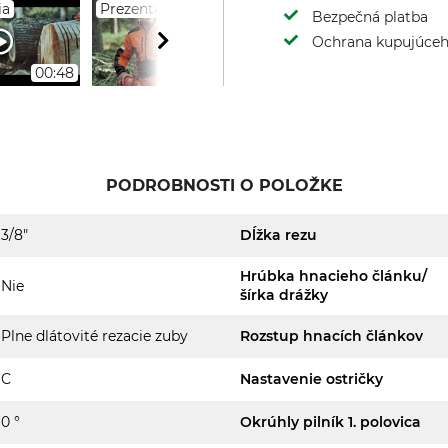
ia
Prezentácia
Prezentácia
Bezpečná platba
Ochrana kupujúce
00:48
00:48
01:57
PODROBNOSTI O POLOŽKE
3/8"
Dĺžka rezu
Hrúbka hnacieho článku/
Nie
šírka drážky
Plne dlátovité rezacie zuby
Rozstup hnacích článkov
C
Nastavenie ostričky
0 °
Okrúhly pilník 1. polovica