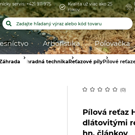
nícky servis: +421 911 975
Kvalita už viac ako 25
rokov
esníctvo
Arboristika
Poľovačka
Záhrada
Záhradná technika
Reťazové píly
Pílové reťaz
0
Pílová reťaz 
dlátovitými r
hn. článkov