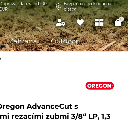
Doprava zdarma od 100
Bezpečná a jednoduchá
EUR
platba
0
Záhrada
Outdoor
e
 Oregon AdvanceCut s
mi rezacími zubmi 3/8“ LP, 1,3