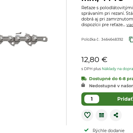
Reťaze s polodlátovitým
správaním pri rezaní. St
dobrá aj pri zamrznutom
dispozícii pre reťaze...
via
Položka č.:
3464648392
12,80 €
s DPH plus
Náklady na dopr
Dostupné do 6-8 pra
Nedostupné v našo
Pridať
Rýchle dodanie