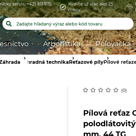
nícky servis: +421 911 975
Kvalita už viac ako 25
rokov
esníctvo
Arboristika
Poľovačka
Záhrada
Záhradná technika
Reťazové píly
Pílové reťaz
0
Pílová reťaz
polodlátovitý
mm, 44 TG