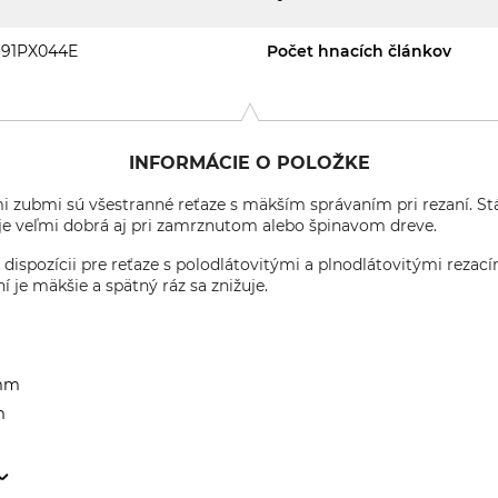
91PX044E
Počet hnacích článkov
INFORMÁCIE O POLOŽKE
i zubmi sú všestranné reťaze s mäkším správaním pri rezaní. Stá
je veľmi dobrá aj pri zamrznutom alebo špinavom dreve.
dispozícii pre reťaze s polodlátovitými a plnodlátovitými reza
í je mäkšie a spätný ráz sa znižuje.
 mm
m