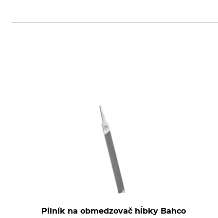
Oregon Tool GmbH, Lise-Meitner
Pilník na obmedzovač hĺbky Bahco