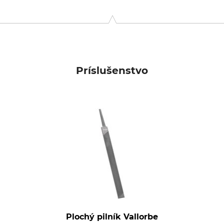
-Str. 4, 70736 Fellbach, Germany, www.oregonproducts.com
Príslušenstvo
Plochý pilník Vallorbe