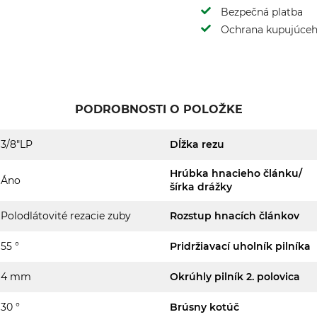
Bezpečná platba
Ochrana kupujúce
PODROBNOSTI O POLOŽKE
3/8"LP
Dĺžka rezu
Hrúbka hnacieho článku/
Áno
šírka drážky
Polodlátovité rezacie zuby
Rozstup hnacích článkov
55 °
Pridržiavací uholník pilníka
4 mm
Okrúhly pilník 2. polovica
30 °
Brúsny kotúč