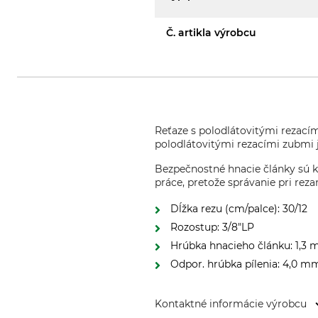
Č. artikla výrobcu
Reťaze s polodlátovitými rezacím
polodlátovitými rezacími zubmi 
Bezpečnostné hnacie články sú k 
práce, pretože správanie pri rezan
Dĺžka rezu (cm/palce): 30/12
Rozostup: 3/8"LP
Hrúbka hnacieho článku: 1,3
Odpor. hrúbka pílenia: 4,0 m
Kontaktné informácie výrobcu