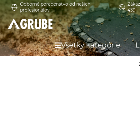
Odborné poradenstvo od našich
Zákaz
profesionálov
439
Všetky kategórie
L