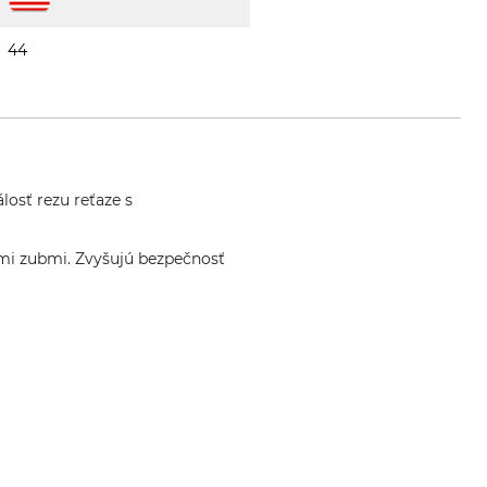
44
losť rezu reťaze s
cími zubmi. Zvyšujú bezpečnosť