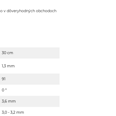
ho v dôveryhodných obchodoch
30 cm
1,3 mm
91
0 °
3,6 mm
3,0 - 3,2 mm