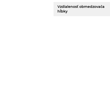
Vzdialenosť obmedzovača
hĺbky