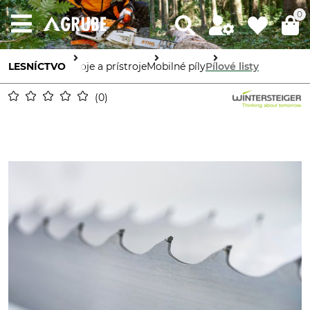
0
LESNÍCTVO
Stroje a prístroje
Mobilné píly
Pílové listy
0