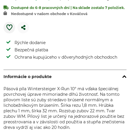
Dostupné do 6-8 pracovných dní | Na sklade zostalo 7 položiek.
Nedostupné v našom obchode v Kováčová
Rýchle dodanie
Bezpečná platba
Ochrana kupujúceho v dôveryhodných obchodoch
Informácie o produkte
Pásová píla Wintersteiger X-Run 10° má vďaka špeciálnej
povrchovej úprave mimoriadne dlhú životnosť. Na tomto
pílovom liste sú zuby striedavo brúsené normálnym a
lichobežníkovým brúsením. Šírka rezu 1,8 mm. Hrúbka
plechu 1 mm, šírka 32 mm. Rozstup zubov 22 mm. Tvar
zubov WM. Pílový list je určený na jednorazové použitie bez
preostrovania a v závislosti od použitia a stupňa znečistenia
dreva vydrží aj viac ako 20 hodín.