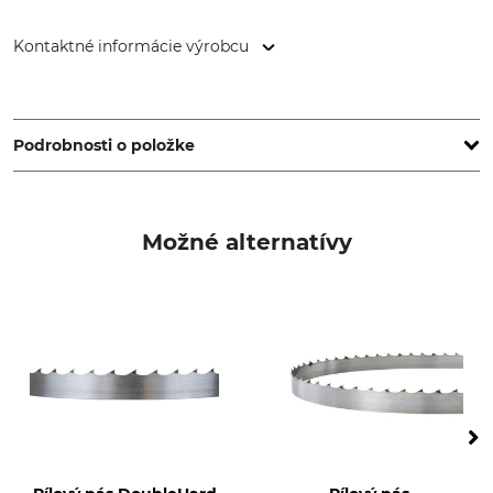
Kontaktné informácie výrobcu
WINTERSTEIGER Holding AG, Wintersteigerstr. 1, 4910 Ried
im Innkreis, Austria, www.wintersteiger.com
Podrobnosti o položke
Značka
Typ produktu
Wintersteiger píly
pílový pás
Možné alternatívy
Označenie modelu
Výroba
X-Run
Made in Germany