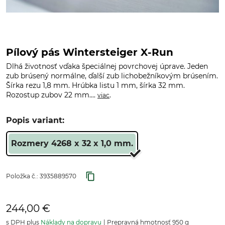
Pílový pás Wintersteiger X-Run
Dlhá životnosť vďaka špeciálnej povrchovej úprave. Jeden
zub brúsený normálne, ďalší zub lichobežníkovým brúsením.
Šírka rezu 1,8 mm. Hrúbka listu 1 mm, šírka 32 mm.
Rozostup zubov 22 mm....
.
viac
Popis variant:
Rozmery 4268 x 32 x 1,0 mm.
Položka č.:
3935889570
244,00 €
s DPH plus
Náklady na dopravu
Prepravná hmotnosť 950 g