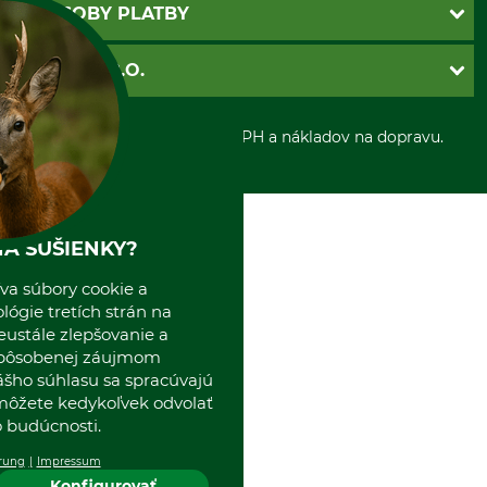
Newsletter
Povinné údaje
SPÔSOBY PLATBY
Nastavenia súborov cookie
Obchodné podmienky
Ochrana osobnych udajov
Dobierka
GRUBE S.R.O.
Otváracie hodiny
Platba vopred
Zrušenie objednávky
Sepa-inkaso
O nás
*Všetky ceny sú vrátane DPH a nákladov na dopravu.
Osobný odber
Predajňa
Kolektív GRUBE
Naše pobočky v Európe
A SUŠIENKY?
va súbory cookie a
ógie tretích strán na
eustále zlepšovanie a
spôsobenej záujmom
ášho súhlasu sa spracúvajú
 môžete kedykoľvek odvolať
 budúcnosti.
rung
Impressum
Konfigurovať