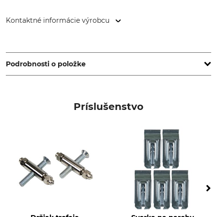
Kontaktné informácie výrobcu
EUROHUNT GmbH, Harzblick 25, 99768 Harztor, Germany,
www.eurohunt.eu
Podrobnosti o položke
Typ produktu
Výroba
Podložka pod trofej jeleňa
Made in Poland
Príslušenstvo