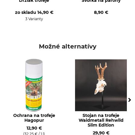
Držiak trofeje
Svorka na parohy
zo skladu
14,90 €
8,90 €
3 Varianty
Možné alternatívy
Ochrana na trofeje
Stojan na trofeje
Hagopur
Waidmetall Rehwild
Slim Edition
12,90 €
29,90 €
(32,25 € / 1 l)