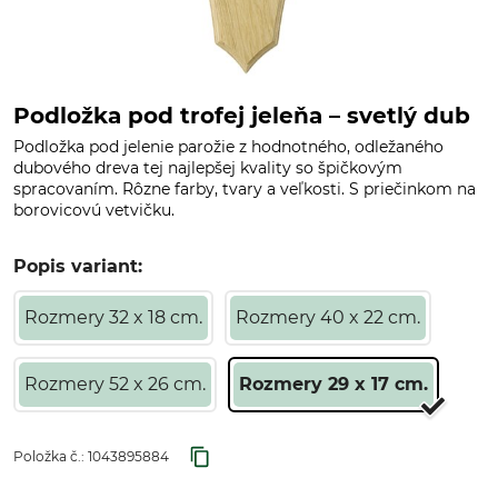
Podložka pod trofej jeleňa – svetlý dub
Podložka pod jelenie parožie z hodnotného, odležaného
dubového dreva tej najlepšej kvality so špičkovým
spracovaním. Rôzne farby, tvary a veľkosti. S priečinkom na
borovicovú vetvičku.
Popis variant:
Rozmery 32 x 18 cm.
Rozmery 40 x 22 cm.
Rozmery 52 x 26 cm.
Rozmery 29 x 17 cm.
Položka č.:
1043895884