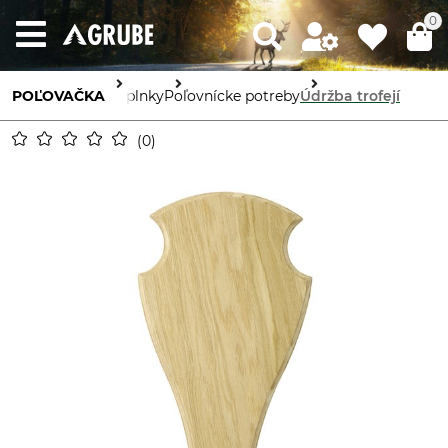
0
POĽOVAČKA
Doplnky
Poľovnícke potreby
Údržba trofejí
0