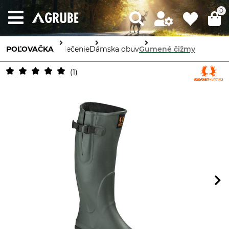
0
POĽOVAČKA
Oblečenie
Dámska obuv
Gumené čižmy
1