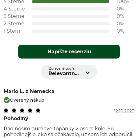
5 Sterne
100%
4 Sterne
0%
3 Sterne
0%
2 Sterne
0%
1 Stern
0%
Napíšte recenziu
Zoradené podľa:
Relevantnosť
Mario L.
z Nemecka
Overený nákup
12.10.2023
Pohodlný
Rád nosím gumové topánky v psom kole. Sú
pohodlnejšie, ako sa očakávalo, už som ich odporučil