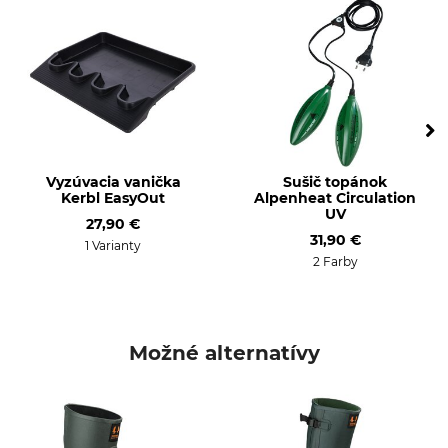
Poľovnícke gumené čižmy
Hubertus Light
Udalosť
Vlastnosti
Posed
Podšitá
Nátlačkový lov
Odnímateľná vložka do
topánok
Poľovačka pomocou
vábničiek
Nadhánka
Vyzúvacia vanička
Sušič topánok
Pre
Veľkosť topánky (EÚ)
Kerbl EasyOut
Alpenheat Circulation
Páni
37
UV
27,90 €
Dámy
31,90 €
1 Varianty
2 Farby
Výroba
Farba
Made in Europe
dark green
Možné alternatívy
Veľkosť topánky
37