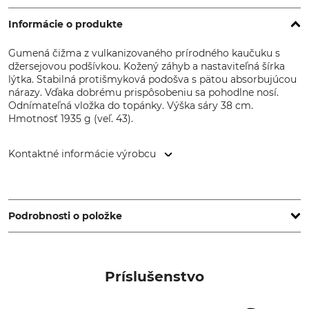
Informácie o produkte
Gumená čižma z vulkanizovaného prírodného kaučuku s
džersejovou podšívkou. Kožený záhyb a nastaviteľná šírka
lýtka. Stabilná protišmyková podošva s pätou absorbujúcou
nárazy. Vďaka dobrému prispôsobeniu sa pohodlne nosí.
Odnímateľná vložka do topánky. Výška sáry 38 cm.
Hmotnosť 1935 g (veľ. 43).
Kontaktné informácie výrobcu
Grube KG, Hützeler Damm 38, 29646 Bispingen, Germany,
www.grube.de
Podrobnosti o položke
Značka
Výška sáry
Nordforest Hunting
41 cm
Príslušenstvo
Typ produktu
Označenie modelu