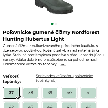
Poľovnícke gumené čižmy Nordforest
Hunting Hubertus Light
Gumená čižma z vulkanizovaného prírodného kaučuku s
džersejovou podšívkou. Kožený záhyb a nastaviteľná šírka
lýtka. Stabilná protišmyková podošva s pätou absorbujúcou
nárazy. Vďaka dobrému prispôsobeniu sa pohodlne nosí.
Odnímateľná vložka do topánky....
.
viac
Sprievodca veľkosťou (poľovnícke
Veľkosť
topánky EÚ)
topánky:
37
38
39
40
41
42
43
44
45
46