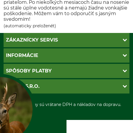
priateľom. Po niekoľkých mesiacoch času na nosenie
sú stále úplne vodotesné a nemajú žiadne vonkajšie
poškodenie. Môžem vám to odporučiť s jasným
svedomím!
(automaticky preloženét)
ZÁKAZNÍCKY SERVIS
Kontakt
INFORMÁCIE
Katalógy
Newsletter
Povinné údaje
SPÔSOBY PLATBY
Nastavenia súborov cookie
Obchodné podmienky
Ochrana osobnych udajov
Dobierka
GRUBE S.R.O.
Otváracie hodiny
Platba vopred
Zrušenie objednávky
Sepa-inkaso
O nás
*Všetky ceny sú vrátane DPH a nákladov na dopravu.
Osobný odber
Predajňa
Kolektív GRUBE
Naše pobočky v Európe