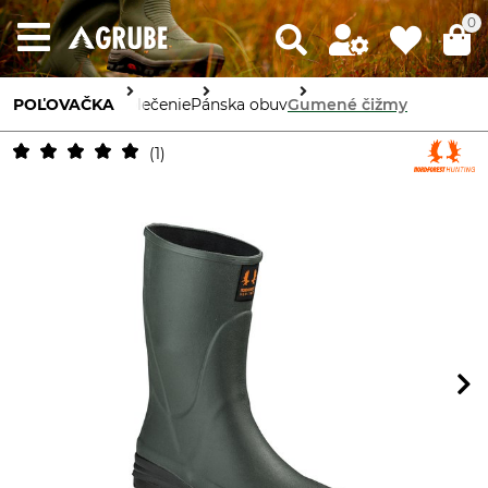
0
POĽOVAČKA
Oblečenie
Pánska obuv
Gumené čižmy
1