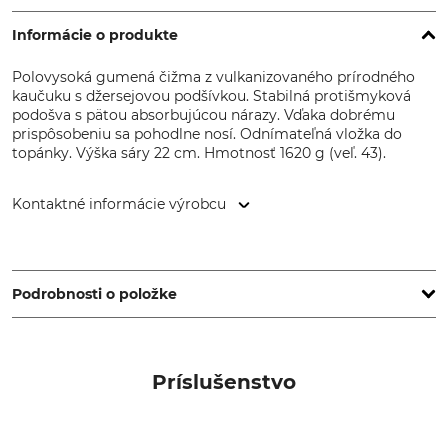
Informácie o produkte
Polovysoká gumená čižma z vulkanizovaného prírodného
kaučuku s džersejovou podšívkou. Stabilná protišmyková
podošva s pätou absorbujúcou nárazy. Vďaka dobrému
prispôsobeniu sa pohodlne nosí. Odnímateľná vložka do
topánky. Výška sáry 22 cm. Hmotnosť 1620 g (veľ. 43).
Kontaktné informácie výrobcu
Grube KG, Hützeler Damm 38, 29646 Bispingen, Germany,
www.grube.de
Podrobnosti o položke
Značka
Výška sáry
Nordforest Hunting
22 cm
Príslušenstvo
Typ produktu
Udalosť
Poľovnícke gumené čižmy
Posed