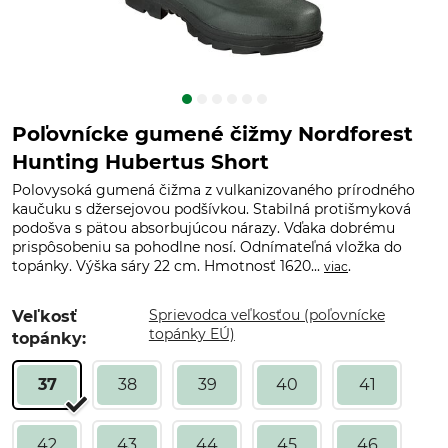
Poľovnícke gumené čižmy Nordforest
Hunting Hubertus Short
Polovysoká gumená čižma z vulkanizovaného prírodného
kaučuku s džersejovou podšívkou. Stabilná protišmyková
podošva s pätou absorbujúcou nárazy. Vďaka dobrému
prispôsobeniu sa pohodlne nosí. Odnímateľná vložka do
topánky. Výška sáry 22 cm. Hmotnosť 1620...
.
viac
Sprievodca veľkosťou (poľovnícke
Veľkosť
topánky EÚ)
topánky:
37
38
39
40
41
42
43
44
45
46