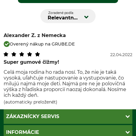
Zoradené podľa:
Relevantnosť
Alexander Z.
z Nemecka
Overený nákup na GRUBE.DE
22.04.2022
Super gumové čižmy!
Celá moja rodina ho rada nosí. To, že nie je taká
vysoká, uľahčuje nastupovanie a vystupovanie, čo
milujú najmä moje deti. Najmä pre ne je polovičná
výška z hľadiska proporcií naozaj dokonalá. Nosíme
ich každý deň.
(automaticky preloženét)
ZÁKAZNÍCKY SERVIS
Kontakt
INFORMÁCIE