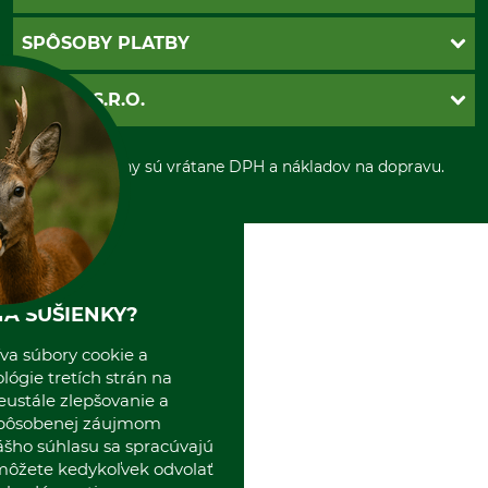
Katalógy
Newsletter
Povinné údaje
SPÔSOBY PLATBY
Nastavenia súborov cookie
Obchodné podmienky
Ochrana osobnych udajov
Dobierka
GRUBE S.R.O.
Otváracie hodiny
Platba vopred
Zrušenie objednávky
Sepa-inkaso
O nás
*Všetky ceny sú vrátane DPH a nákladov na dopravu.
Osobný odber
Predajňa
Kolektív GRUBE
Naše pobočky v Európe
A SUŠIENKY?
va súbory cookie a
ógie tretích strán na
eustále zlepšovanie a
spôsobenej záujmom
ášho súhlasu sa spracúvajú
 môžete kedykoľvek odvolať