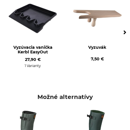
Nátlačkový lov
Poľovačka pomocou
vábničiek
Nadhánka
Vlastnosti
Pre
Odnímateľná vložka do
Páni
topánok
Dámy
Vyzúvacia vanička
Vyzuvák
Podšitá
Kerbl EasyOut
7,50 €
27,90 €
Ročné obdobie
Veľkosť topánky (EÚ)
1 Varianty
Jar
37
Jeseň
Leto
Výroba
Farba
Možné alternatívy
Made in Europe
dark green
Veľkosť topánky
37