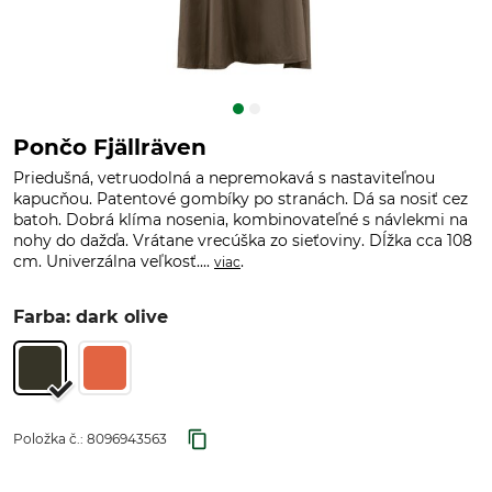
Pončo Fjällräven
Priedušná, vetruodolná a nepremokavá s nastaviteľnou
kapucňou. Patentové gombíky po stranách. Dá sa nosiť cez
batoh. Dobrá klíma nosenia, kombinovateľné s návlekmi na
nohy do dažďa. Vrátane vrecúška zo sieťoviny. Dĺžka cca 108
cm. Univerzálna veľkosť....
.
viac
Farba: dark olive
Položka č.:
8096943563