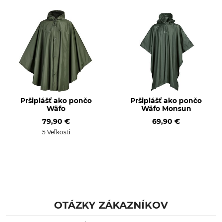
Zvršok
Membrána
100% polyamid
100% Polyuretán
Netextilné diely živočíšneho
Pranie
pôvodu
40 °C farebná bielizeň
Áno
Bielenie
Sušenie
Nebieľte
Nesušte v sušičke
Pršiplášť ako pončo
Pršiplášť ako pončo
Žehlenie
Profesionálna starostlivosť
Wäfo
Wäfo Monsun
o textílie
Nežehlite
79,90 €
Nečistite nasucho
69,90 €
5 Veľkosti
Udalosť
Priedušnosť
Posed
stredný
Poľovačka v horách
Nátlačkový lov
Nadhánka
OTÁZKY ZÁKAZNÍKOV
Vlastnosti
Pre
Membrána
Páni