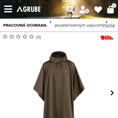
0
PRACOVNÁ OCHRANA
Ochrana tela
Ochrana proti poveternostným vplyvom
Pončá
0