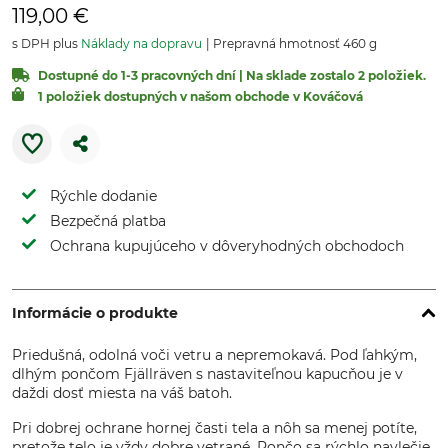
119,00 €
s DPH plus
Náklady na dopravu
Prepravná hmotnosť 460 g
Dostupné do 1-3 pracovných dní | Na sklade zostalo 2 položiek.
1 položiek dostupných v našom obchode v Kováčová
Rýchle dodanie
Bezpečná platba
Ochrana kupujúceho v dôveryhodných obchodoch
Informácie o produkte
Priedušná, odolná voči vetru a nepremokavá. Pod ľahkým,
dlhým pončom Fjällräven s nastaviteľnou kapucňou je v
daždi dosť miesta na váš batoh.
Pri dobrej ochrane hornej časti tela a nôh sa menej potíte,
pretože telo je vždy dobre vetrané. Pončo sa rýchlo navlečie