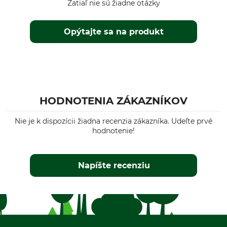
Zatiaľ nie sú žiadne otázky
Dámy
Ročné obdobie
Strih
Opýtajte sa na produkt
celoročne
regular
Nepremokavosť
Odolnosť voči vetru
nepremokavá
Odolný voči vetru
Farba
HODNOTENIA ZÁKAZNÍKOV
dark olive
Nie je k dispozícii žiadna recenzia zákazníka. Udeľte prvé
hodnotenie!
Napíšte recenziu