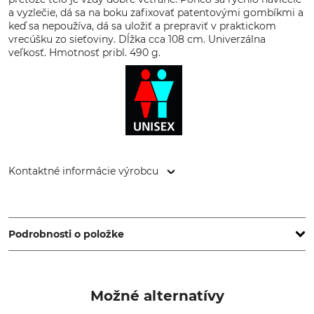
a vyzlečie, dá sa na boku zafixovať patentovými gombíkmi a
keď sa nepoužíva, dá sa uložiť a prepraviť v praktickom
vrecúšku zo sieťoviny. Dĺžka cca 108 cm. Univerzálna
veľkosť. Hmotnosť pribl. 490 g.
Kontaktné informácie výrobcu
Fenix Outdoor E-Com AB, Brogatan 141, 894 35 Själevad,
Sweden, www.fjallraven.com
Podrobnosti o položke
Značka
Typ produktu
Fjällräven
Pončo
Možné alternatívy