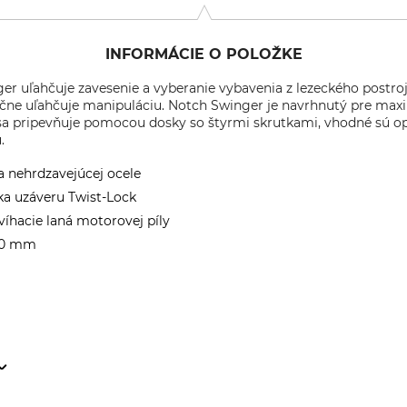
INFORMÁCIE O POLOŽKE
er uľahčuje zavesenie a vyberanie vybavenia z lezeckého postro
čne uľahčuje manipuláciu. Notch Swinger je navrhnutý pre max
sa pripevňuje pomocou dosky so štyrmi skrutkami, vhodné sú op
.
 a nehrdzavejúcej ocele
a uzáveru Twist-Lock
íhacie laná motorovej píly
 50 mm