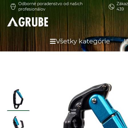
Odborné poradenstvo od našich
Zákaz
profesionálov
439
Všetky kategórie
L