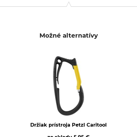
9646 Bispingen, Germany, www.grube.de
Možné alternatívy
Držiak prístroja Petzl Caritool