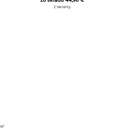
zo skladu
44,90 €
2 Varianty
ie!