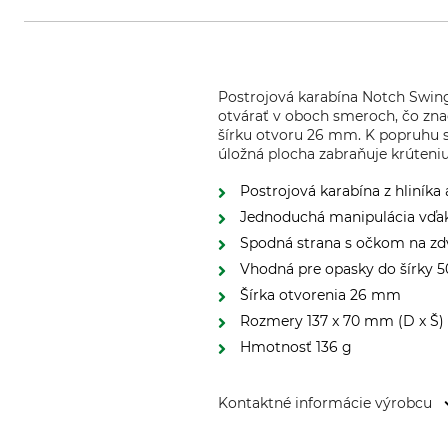
Postrojová karabína Notch Swing
otvárať v oboch smeroch, čo zna
šírku otvoru 26 mm. K popruhu 
úložná plocha zabraňuje krúteniu
Postrojová karabína z hliníka
Jednoduchá manipulácia vďak
Spodná strana s očkom na zdv
Vhodná pre opasky do šírky
Šírka otvorenia 26 mm
Rozmery 137 x 70 mm (D x Š)
Hmotnosť 136 g
Kontaktné informácie výrobcu