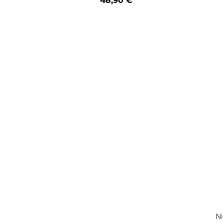
48,90 €
Ni