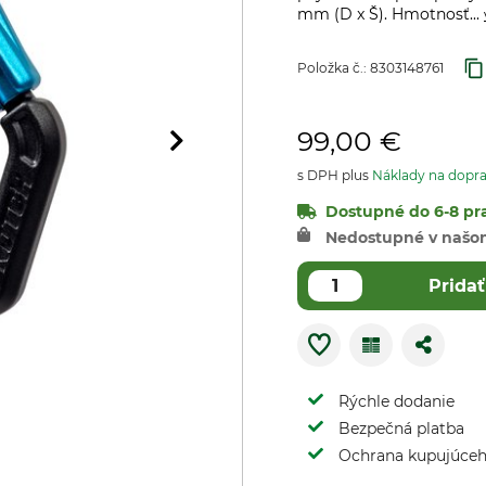
mm (D x Š). Hmotnosť...
Položka č.:
8303148761
99,00 €
s DPH plus
Náklady na dopr
Dostupné do 6-8 pra
Nedostupné v našo
Pridať
Rýchle dodanie
Bezpečná platba
Ochrana kupujúce