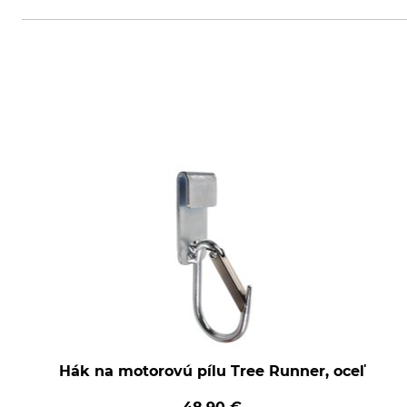
Grube KG, Hützeler Damm 38, 2
Hák na motorovú pílu Tree Runner, oceľ