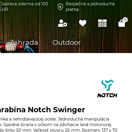
Doprava zdarma od 100
Bezpečná a jednoduchá
EUR
platba
0
Záhrada
Outdoor
arabína Notch Swinger
iníka a nehrdzavejúcej ocele. Jednoduchá manipulácia
k. Spodná strana s očkom na zdvíhacie laná motorovej
 do šírky 50 mm. Veľkosť otvoru 26 mm. Rozmery 137 x 70