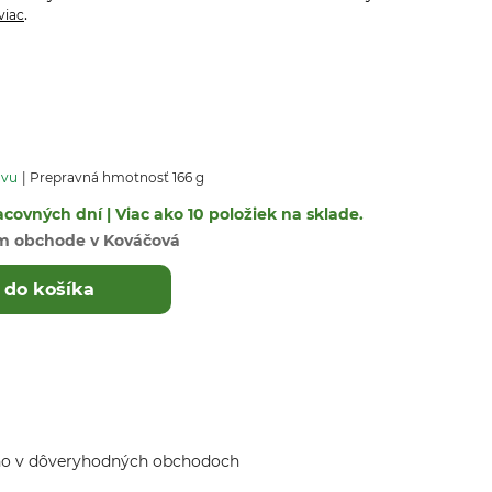
.
viac
avu
Prepravná hmotnosť 166 g
covných dní | Viac ako 10 položiek na sklade.
m obchode v Kováčová
 do košíka
ho v dôveryhodných obchodoch