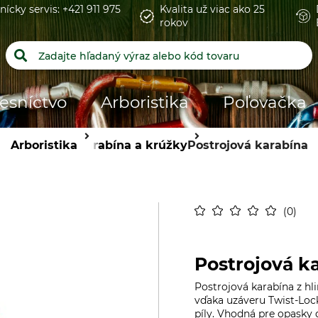
nícky servis: +421 911 975
Kvalita už viac ako 25
rokov
esníctvo
Arboristika
Poľovačka
Arboristika
Karabína a krúžky
Postrojová karabína
0
Postrojová k
Postrojová karabína z hl
vďaka uzáveru Twist-Loc
píly. Vhodná pre opasky