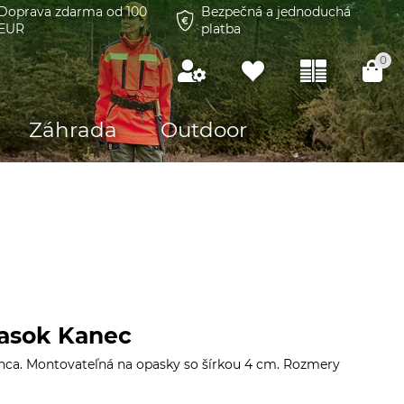
Doprava zdarma od 100
Bezpečná a jednoduchá
EUR
platba
0
Záhrada
Outdoor
pasok Kanec
anca. Montovateľná na opasky so šírkou 4 cm. Rozmery