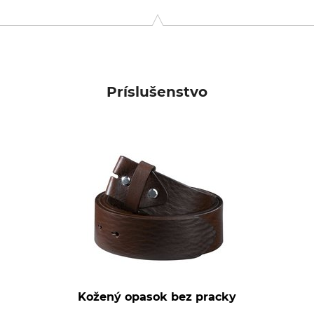
tr. 10, 63165 Mühlheim, Germany, www.beltinger-shop.de
Príslušenstvo
Kožený opasok bez pracky