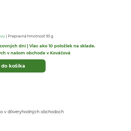
avu
Prepravná hmotnosť 93 g
covných dní | Viac ako 10 položiek na sklade.
ých v našom obchode v Kováčová
 do košíka
ho v dôveryhodných obchodoch