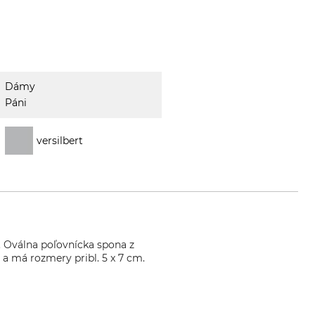
Dámy
Páni
versilbert
. Oválna poľovnícka spona z
a má rozmery pribl. 5 x 7 cm.