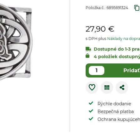
Položka č.:
6895691324
27,90 €
s DPH plus
Náklady na dopr
Dostupné do 1-3 pra
4 položiek dostupn
Pridať
Rýchle dodanie
Bezpečná platba
Ochrana kupujúce