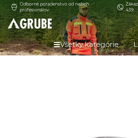
Odborné poradenstvo od našich
Zákaz
profesionálov
439
Všetky kategórie
L