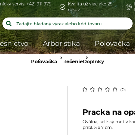
nícky servis: +421 911 975
Kvalita už viac ako 25
rokov
esníctvo
Arboristika
Poľovačka
Poľovačka
Oblečenie
Doplnky
0
Pracka na o
Oválna, keltský motív k
pribl. 5 x 7 cm.