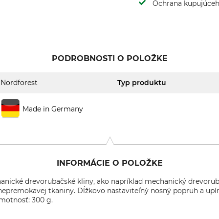
Ochrana kupujúce
PODROBNOSTI O POLOŽKE
Nordforest
Typ produktu
Made in Germany
INFORMÁCIE O POLOŽKE
nické drevorubačské kliny, ako napríklad mechanický drevoruba
j nepremokavej tkaniny. Dĺžkovo nastaviteľný nosný popruh a upí
motnosť: 300 g.