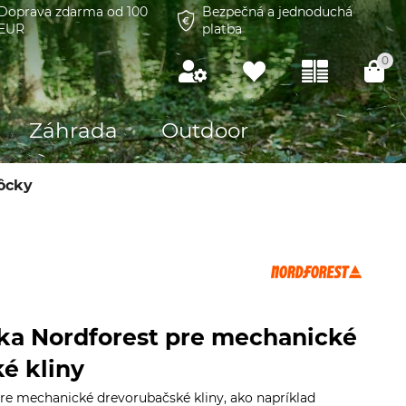
Doprava zdarma od 100
Bezpečná a jednoduchá
EUR
platba
0
Záhrada
Outdoor
ôcky
ka Nordforest pre mechanické
é kliny
re mechanické drevorubačské kliny, ako napríklad