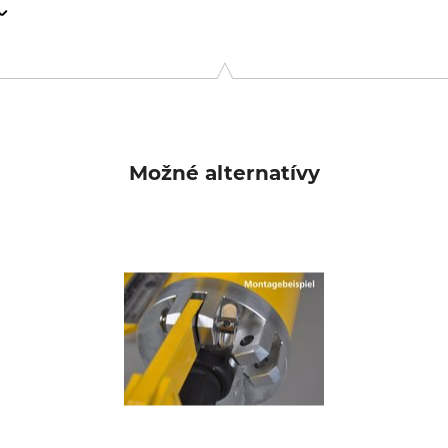
9646 Bispingen, Germany, www.grube.de
Možné alternatívy