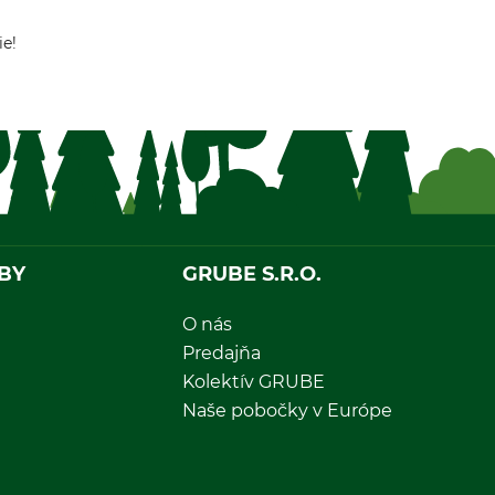
ie!
BY
GRUBE S.R.O.
O nás
Predajňa
Kolektív GRUBE
Naše pobočky v Európe