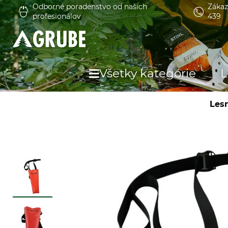
Odborné poradenstvo od našich
Zákaz
profesionálov
439
Všetky kategórie
L
Lesn