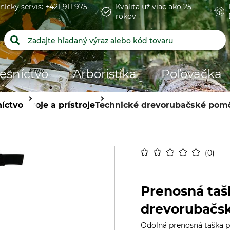
nícky servis: +421 911 975
Kvalita už viac ako 25
rokov
esníctvo
Arboristika
Poľovačka
íctvo
Stroje a prístroje
Technické drevorubačské pom
0
Prenosná taš
drevorubačsk
Odolná prenosná taška p