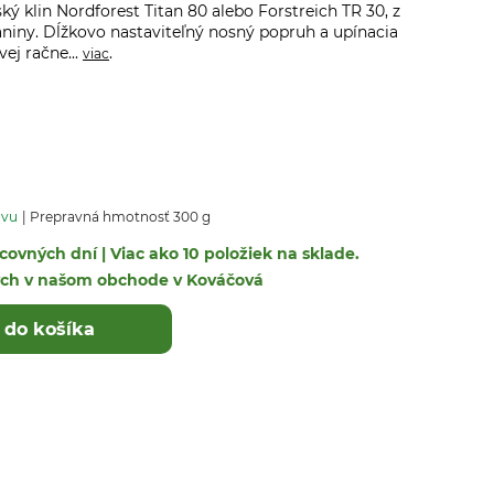
 klin Nordforest Titan 80 alebo Forstreich TR 30, z
niny. Dĺžkovo nastaviteľný nosný popruh a upínacia
ej račne...
.
viac
avu
Prepravná hmotnosť 300 g
covných dní | Viac ako 10 položiek na sklade.
ých v našom obchode v Kováčová
 do košíka