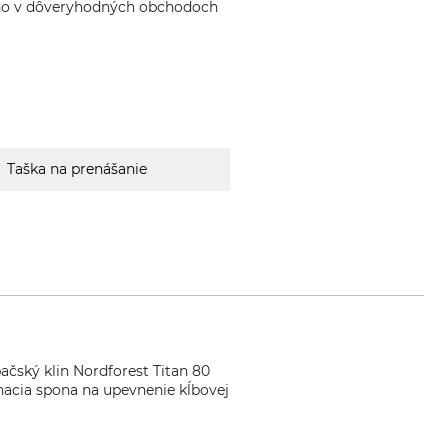
ho v dôveryhodných obchodoch
Taška na prenášanie
čský klin Nordforest Titan 80
nacia spona na upevnenie kĺbovej