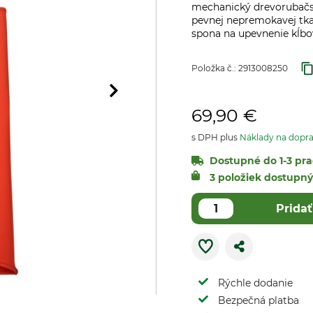
mechanický drevorubačský
pevnej nepremokavej tka
spona na upevnenie kĺbov
Položka č.:
2913008250
69,90 €
s DPH plus
Náklady na dopr
Dostupné do 1-3 pra
3 položiek dostupn
Pridať
Rýchle dodanie
Bezpečná platba