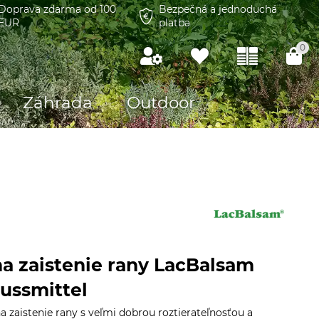
Doprava zdarma od 100
Bezpečná a jednoduchá
EUR
platba
0
Záhrada
Outdoor
na zaistenie rany LacBalsam
ussmittel
a zaistenie rany s veľmi dobrou roztierateľnosťou a