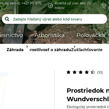
nícky servis: +421 911 975
Kvalita už viac ako 25
rokov
esníctvo
Arboristika
Poľovačka
Záhrada
Starostlivosť o záhradu
Zušľachťovanie
10
Prostriedok 
Wundverschl
Ekologický prostriedok n