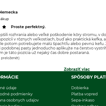
 Nemecka
nákup
Proste perfektný.
pšili rozhrania alebo veľké poškodenie kôry stromu, v
spozícii v rôznych veľkostiach, buď ako praktická kefka, 
ale potom potrebujete malú špachtľu alebo pevnú kefu
i podobnej pasty jednoducho aplikujte na čerstvo vystrih
m je táto pozícia už nejaký čas dobre postaraná.
 preloženét)
Zobraziť viac
ORMÁCIE
SPÔSOBY PLAT
né údaje
Dobierka
odné podmienky
Platba vopred
ana osobnych udajov
Sepa-inkaso