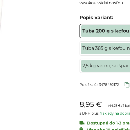
vysokou výdatnosťou.
Popis variant:
Tuba 200 g s kefou
Tuba 385 g s kefou n
2,5 kg vedro, so špa
Položka č.:
3478492172
8,95 €
(
44,75 €
/ 1 kg)
s DPH plus
Náklady na dopr
Dostupné do 1-3 pra