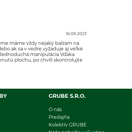
16.09.2023
 dome máme vždy nejaký balzam na
alebo ak sa v vedre vyžaduje aj veľké
. Jednoduchá manipulácia Vďaka
nutú plochu, po chvíli skontrolujte
BY
GRUBE S.R.O.
O nás
Predajňa
Kolektív GRUBE