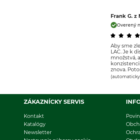
Frank G.
z
Overený 
Aby sme zle
LAC. Je k di
množstvá, 
konzistenci
znova. Poto
(automaticky
ZÁKAZNÍCKY SERVIS
INF
Kontakt
Povin
Katalógy
Obch
Newsletter
Ochr