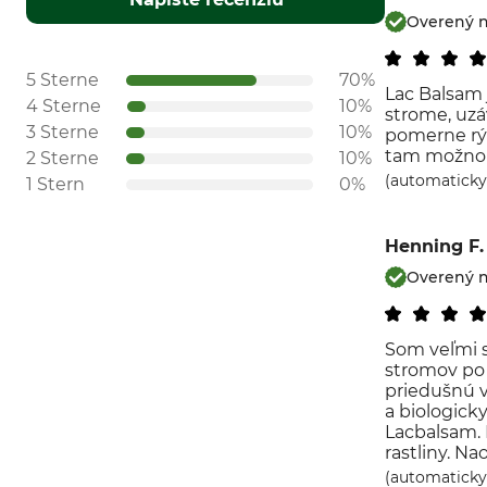
Overený 
5 Sterne
70%
Lac Balsam 
4 Sterne
10%
strome, uzá
3 Sterne
10%
pomerne rýc
tam možno l
2 Sterne
10%
(automaticky
1 Stern
0%
Henning F.
Overený 
Som veľmi 
stromov po r
priedušnú v
a biologick
Lacbalsam. 
rastliny. Na
(automaticky