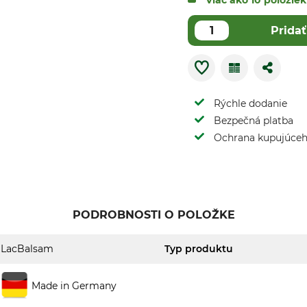
Viac ako 10 položi
Pridať
Rýchle dodanie
Bezpečná platba
Ochrana kupujúce
PODROBNOSTI O POLOŽKE
LacBalsam
Typ produktu
Made in Germany