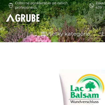
Odborné poradenstvo od našich
Zákaz
profesionálov
439
Všetky kategórie
L