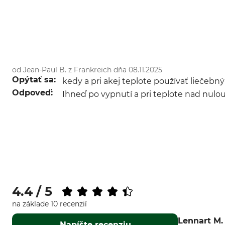
od Jean-Paul B. z Frankreich dňa 08.11.2025
Opýtať sa:
kedy a pri akej teplote používať liečebn
Odpoveď:
Ihneď po vypnutí a pri teplote nad nulou
4.4 / 5
na základe 10 recenzií
Lennart M.
Napíšte recenziu