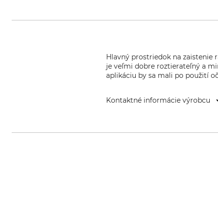
Hlavný prostriedok na zaistenie 
je veľmi dobre roztierateľný a m
aplikáciu by sa mali po použití o
Kontaktné informácie výrobcu
frunol delicia GmbH, Dübener Str