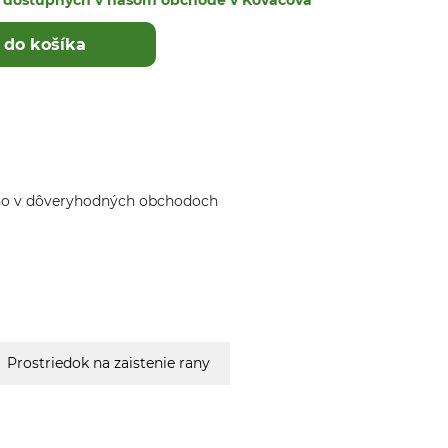
ek dostupných v našom obchode v Kováčová
 do košíka
ho v dôveryhodných obchodoch
Prostriedok na zaistenie rany