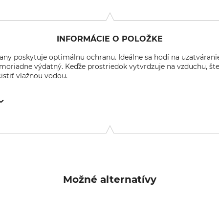
INFORMÁCIE O POLOŽKE
rany poskytuje optimálnu ochranu. Ideálne sa hodí na uzatváran
imoriadne výdatný. Keďže prostriedok vytvrdzuje na vzduchu, šte
čistiť vlažnou vodou.
. 145, 04509 Delitzsch, Germany, www.frunol-delicia.de
Možné alternatívy