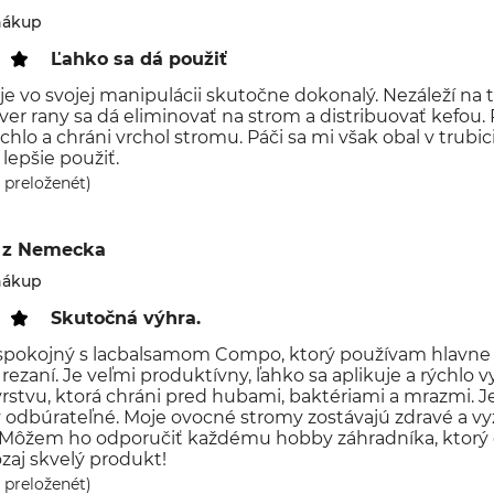
nákup
Ľahko sa dá použiť
je vo svojej manipulácii skutočne dokonalý. Nezáleží na t
ver rany sa dá eliminovať na strom a distribuovať kefou.
hlo a chráni vrchol stromu. Páči sa mi však obal v trubici
epšie použiť.
 preloženét)
z Nemecka
nákup
Skutočná výhra.
spokojný s lacbalsamom Compo, ktorý používam hlavne 
ezaní. Je veľmi produktívny, ľahko sa aplikuje a rýchlo v
rstvu, ktorá chráni pred hubami, baktériami a mrazmi. J
y odbúrateľné. Moje ovocné stromy zostávajú zdravé a vy
Môžem ho odporučiť každému hobby záhradníka, ktorý ch
ozaj skvelý produkt!
 preloženét)