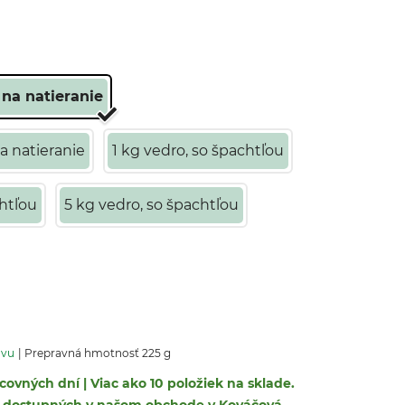
 na natieranie
a natieranie
1 kg vedro, so špachtľou
chtľou
5 kg vedro, so špachtľou
avu
Prepravná hmotnosť 225 g
covných dní | Viac ako 10 položiek na sklade.