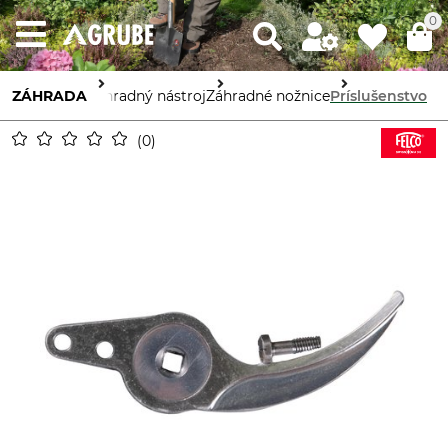
0
ZÁHRADA
Záhradný nástroj
Záhradné nožnice
Príslušenstvo
0