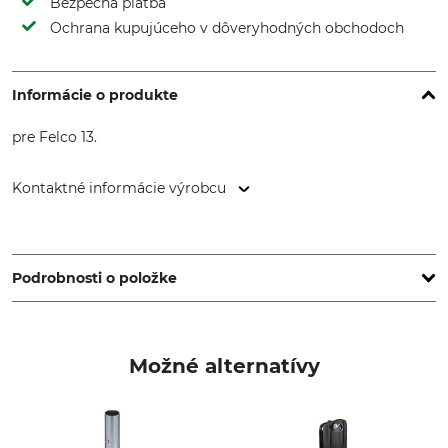
Bezpečná platba
Ochrana kupujúceho v dôveryhodných obchodoch
Informácie o produkte
pre Felco 13.
Kontaktné informácie výrobcu
FELCO Europe GmbH, Ludwigsburger Str. 71, 71691
Freiberg/N., Germany, www.felco.eu
Podrobnosti o položke
Značka
Typ produktu
Felco
Protičepeľ
Možné alternatívy
Označenie modelu
Výroba
Pre Felco 13
Made in France