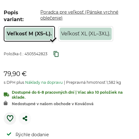
Poradca pre veľkosť (Pánske vrchné
Popis
oblečenie)
variant:
Veľkosť M (XS–L).
Veľkosť XL (XL–3XL).
Položka č.:
4505542823
79,90 €
s DPH plus
Náklady na dopravu
Prepravná hmotnosť 1,582 kg
Dostupné do 6-8 pracovných dní | Viac ako 10 položiek na
sklade.
Nedostupné v našom obchode v Kováčová
Rýchle dodanie