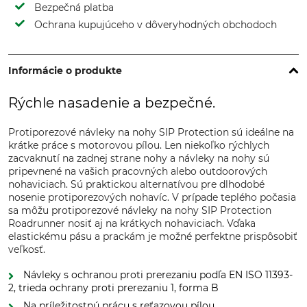
Bezpečná platba
Ochrana kupujúceho v dôveryhodných obchodoch
Informácie o produkte
Rýchle nasadenie a bezpečné.
Protiporezové návleky na nohy SIP Protection sú ideálne na
krátke práce s motorovou pílou. Len niekoľko rýchlych
zacvaknutí na zadnej strane nohy a návleky na nohy sú
pripevnené na vašich pracovných alebo outdoorových
nohaviciach. Sú praktickou alternatívou pre dlhodobé
nosenie protiporezových nohavíc. V prípade teplého počasia
sa môžu protiporezové návleky na nohy SIP Protection
Roadrunner nosiť aj na krátkych nohaviciach. Vďaka
elastickému pásu a prackám je možné perfektne prispôsobiť
veľkosť.
Návleky s ochranou proti prerezaniu podľa EN ISO 11393-
2, trieda ochrany proti prerezaniu 1, forma B
Na príležitostnú prácu s reťazovou pílou