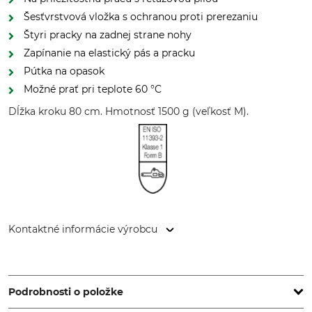
Šesťvrstvová vložka s ochranou proti prerezaniu
Štyri pracky na zadnej strane nohy
Zapínanie na elastický pás a pracku
Pútka na opasok
Možné prať pri teplote 60 °C
Dĺžka kroku 80 cm. Hmotnosť 1500 g (veľkosť M).
Kontaktné informácie výrobcu
Sioen NV, Fabriekstraat 23, 8850 Ardooie, Belgium,
www.sioenapparel.com
Podrobnosti o položke