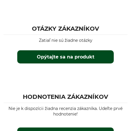
Žehlenie
Profesionálna starostlivosť
o textílie
Žehlenie do 110 °C
Nečistite nasucho
OTÁZKY ZÁKAZNÍKOV
Pre
Farba
Páni
grey anthracite-black
Zatiaľ nie sú žiadne otázky
Opýtajte sa na produkt
HODNOTENIA ZÁKAZNÍKOV
Nie je k dispozícii žiadna recenzia zákazníka. Udeľte prvé
hodnotenie!