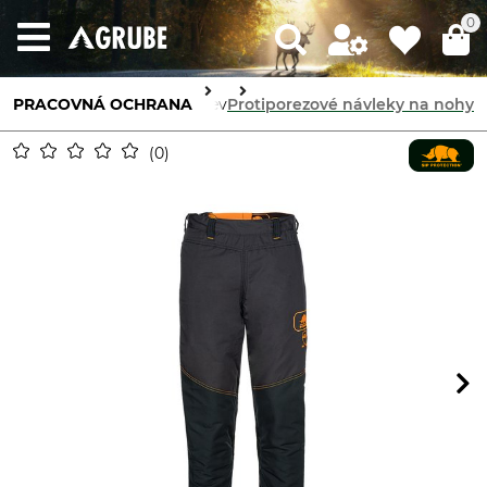
0
hrana tela
PRACOVNÁ OCHRANA
Protiporezový odev
Protiporezové návleky na nohy
0