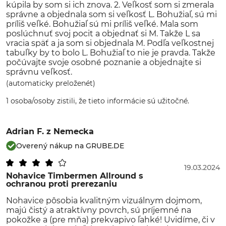
kúpila by som si ich znova. 2. Veľkosť som si zmerala
správne a objednala som si veľkosť L. Bohužiaľ, sú mi
príliš veľké. Bohužiaľ sú mi príliš veľké. Mala som
poslúchnuť svoj pocit a objednať si M. Takže L sa
vracia späť a ja som si objednala M. Podľa veľkostnej
tabuľky by to bolo L. Bohužiaľ to nie je pravda. Takže
počúvajte svoje osobné poznanie a objednajte si
správnu veľkosť.
(automaticky preloženét)
1 osoba/osoby zistili, že tieto informácie sú užitočné.
Adrian F.
z Nemecka
Overený nákup na GRUBE.DE
19.03.2024
Nohavice Timbermen Allround s
ochranou proti prerezaniu
Nohavice pôsobia kvalitným vizuálnym dojmom,
majú čistý a atraktívny povrch, sú príjemné na
pokožke a (pre mňa) prekvapivo ľahké! Uvidíme, či v