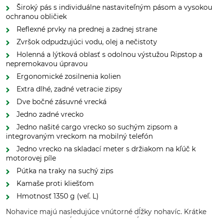
Široký pás s individuálne nastaviteľným pásom a vysokou
ochranou obličiek
Reflexné prvky na prednej a zadnej strane
Zvršok odpudzujúci vodu, olej a nečistoty
Holenná a lýtková oblasť s odolnou výstužou Ripstop a
nepremokavou úpravou
Ergonomické zosilnenia kolien
Extra dlhé, zadné vetracie zipsy
Dve bočné zásuvné vrecká
Jedno zadné vrecko
Jedno našité cargo vrecko so suchým zipsom a
integrovaným vreckom na mobilný telefón
Jedno vrecko na skladací meter s držiakom na kľúč k
motorovej píle
Pútka na traky na suchý zips
Kamaše proti kliešťom
Hmotnosť 1350 g (veľ. L)
Nohavice majú nasledujúce vnútorné dĺžky nohavíc. Krátke