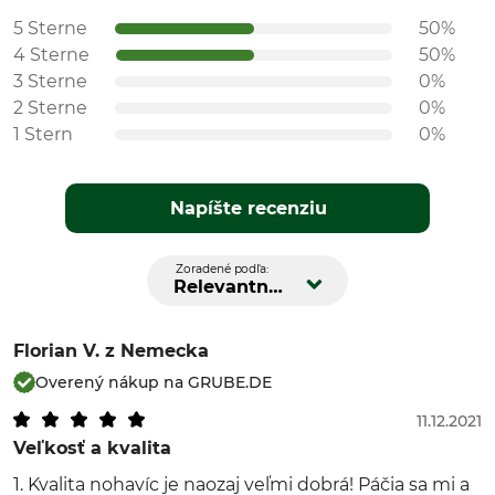
5 Sterne
50%
4 Sterne
50%
3 Sterne
0%
2 Sterne
0%
1 Stern
0%
Napíšte recenziu
Zoradené podľa:
Relevantnosť
Florian V.
z Nemecka
Overený nákup na GRUBE.DE
11.12.2021
Veľkosť a kvalita
1. Kvalita nohavíc je naozaj veľmi dobrá! Páčia sa mi a