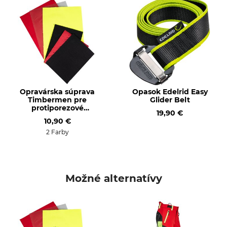
Testovacia značka KWF
Ochranné vrstvy proti
porezaniu
KWF Profi
6
Typ produktu
Označenie modelu
Protiporezové nohavice
Univerzálne
Zvršok
Zvršok 2
68% Polyester
89% Polyester
Opravárska súprava
Opasok Edelrid Easy
Timbermen pre
Glider Belt
32% polyamid
11% Elastan
protiporezové
19,90 €
nohavice
10,90 €
Krmivo
Lemovanie
100% Polypropylén
75% polyamid
2 Farby
13% Aramid
12% Elastan
Membrána
Protiporezová ochrana
Možné alternatívy
100% Polyuretán
69% Polypropylén
31% Polyester
Pranie
Bielenie