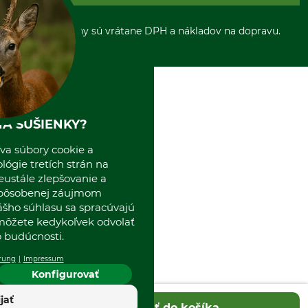
Platba vopred
Zrušenie objednávky
Sepa-inkaso
O nás
*Všetky ceny sú vrátane DPH a nákladov na dopravu.
Osobný odber
Predajňa
Kolektív GRUBE
Naše pobočky v Európe
A SUŠIENKY?
va súbory cookie a
ógie tretích strán na
eustále zlepšovanie a
spôsobenej záujmom
ášho súhlasu sa spracúvajú
 môžete kedykoľvek odvolať
 budúcnosti.
rung
Impressum
Konfigurovať
ijať
Pridať do košíka