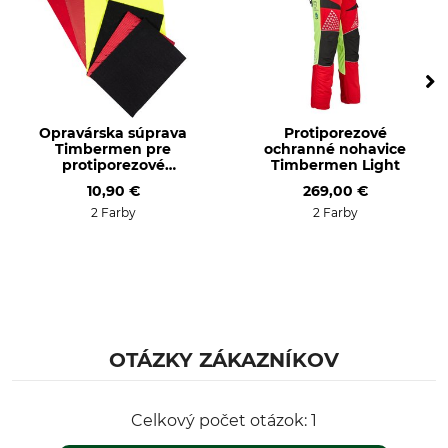
40 °C farebná bielizeň
Nebieľte
Sušenie
Žehlenie
Nesušte v sušičke
Nežehlite
Profesionálna starostlivosť
Pre
o textílie
Páni
Opravárska súprava
Protiporezové
Nečistite nasucho
Timbermen pre
ochranné nohavice
protiporezové
Timbermen Light
nohavice
Farba
Konfekčná veľkosť
10,90 €
269,00 €
S
2 Farby
2 Farby
Červeno-žltá
OTÁZKY ZÁKAZNÍKOV
Celkový počet otázok: 1