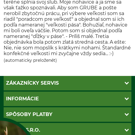
teréne splnia svoj sľub. Moje nohavice a ja sme sa
však ťažko spoznávali. Aby som GRUBE a pošte
nerobil zbytočnú prácu, pri výbere veľkosti som sa
riadil "poradcom pre veľkosť" a objednal som si ich
podľa nameranej "veľkosti pása". Bohužiaľ, nohavice
mi boli oveľa väčšie. Potom som si objednal podľa
nameranej "dĺžky v páse". - Príliš malé. Tretia
objednávka bola potom zlatá stredná cesta. A ešte:
Nie, nie som mopslík s krátkymi nohami. Štandardné
konfekčné veľkosti mi zvyčajne vždy sedia... :-)
(automaticky preloženét)
ZÁKAZNÍCKY SERVIS
Kontakt
INFORMÁCIE
Katalógy
Newsletter
Povinné údaje
SPÔSOBY PLATBY
Nastavenia súborov cookie
Obchodné podmienky
Ochrana osobnych udajov
Dobierka
GRUBE S.R.O.
Otváracie hodiny