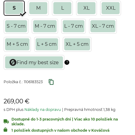
S
M
L
XL
XXL
S - 7 cm
M - 7 cm
L - 7 cm
XL - 7 cm
M + 5 cm
L + 5 cm
XL + 5 cm
Položka č.:
1106183523
269,00 €
s DPH plus
Náklady na dopravu
Prepravná hmotnosť 1,38 kg
Dostupné do 1-3 pracovných dní | Viac ako 10 položiek na
sklade.
1 položiek dostupných v našom obchode v Kováčová