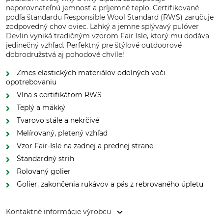
neporovnateľnú jemnosť a príjemné teplo. Certifikované
podľa štandardu Responsible Wool Standard (RWS) zaručuje
zodpovedný chov oviec. Ľahký a jemne splývavý pulóver
Devlin vyniká tradičným vzorom Fair Isle, ktorý mu dodáva
jedinečný vzhľad. Perfektný pre štýlové outdoorové
dobrodružstvá aj pohodové chvíle!
Zmes elastických materiálov odolných voči
opotrebovaniu
Vlna s certifikátom RWS
Teplý a mäkký
Tvarovo stále a nekrčivé
Melírovaný, pletený vzhľad
Vzor Fair-Isle na zadnej a prednej strane
Štandardný strih
Rolovaný golier
Golier, zakončenia rukávov a pás z rebrovaného úpletu
Kontaktné informácie výrobcu