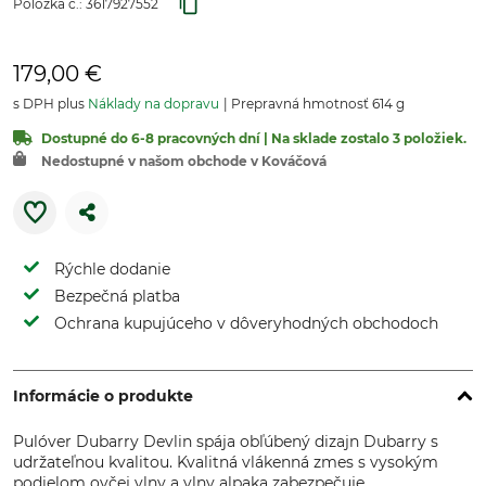
Položka č.:
3617927552
179,00 €
s DPH plus
Náklady na dopravu
Prepravná hmotnosť 614 g
Dostupné do 6-8 pracovných dní | Na sklade zostalo 3 položiek.
Nedostupné v našom obchode v Kováčová
Rýchle dodanie
Bezpečná platba
Ochrana kupujúceho v dôveryhodných obchodoch
Informácie o produkte
Pulóver Dubarry Devlin spája obľúbený dizajn Dubarry s
udržateľnou kvalitou. Kvalitná vlákenná zmes s vysokým
podielom ovčej vlny a vlny alpaka zabezpečuje