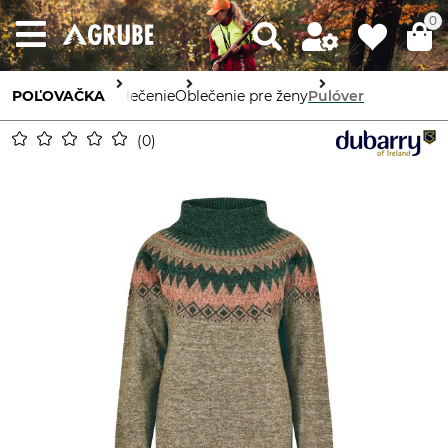
0
POĽOVAČKA
Oblečenie
Oblečenie pre ženy
Pulóver
0