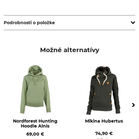
Dubarry Shoes, Damzigt 39, 3454 PS De Meern,
Netherlands, www.dubarry.com
Podrobnosti o položke
Značka
Typ produktu
Dubarry
Pulóver
Možné alternatívy
Zvršok
Pre
31% Polyester
Dámy
30% Vlna
20% Alpaka
15% Nylón
4% Elastan
Farba
Konfekčná veľkosť
42
olive multi
Nordforest Hunting
Mikina Hubertus
Hoodie Alnis
74,90 €
69,00 €