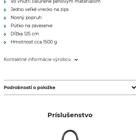
Vo vnútri čalúnené penovým materiálom
Jedno veľké vrecko na zips
Nosný popruh
Pútko na zavesenie
Dĺžka 125 cm
Hmotnosť cca 1500 g
Kontaktné informácie výrobcu
Grube KG, Hützeler Damm 38, 29646 Bispingen, Germany,
www.grube.de
Podrobnosti o položke
Značka
Typ produktu
Nordforest Hunting
Puzdro
Príslušenstvo
Označenie modelu
Výroba
Vlnená plsť
Made in Hungary