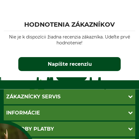
HODNOTENIA ZÁKAZNÍKOV
Nie je k dispozícii žiadna recenzia zákazníka. Udeľte prvé
hodnotenie!
Napíšte recenziu
ZÁKAZNÍCKY SERVIS
Kontakt
INFORMÁCIE
Katalógy
Newsletter
Povinné údaje
SPÔSOBY PLATBY
Nastavenia súborov cookie
Obchodné podmienky