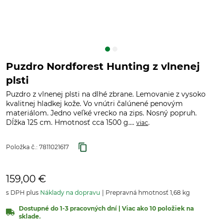
Puzdro Nordforest Hunting z vlnenej
plsti
Puzdro z vlnenej plsti na dlhé zbrane. Lemovanie z vysoko
kvalitnej hladkej kože. Vo vnútri čalúnené penovým
materiálom. Jedno veľké vrecko na zips. Nosný popruh.
Dĺžka 125 cm. Hmotnosť cca 1500 g....
.
viac
Položka č.:
7811021617
159,00 €
s DPH plus
Náklady na dopravu
Prepravná hmotnosť 1,68 kg
Dostupné do 1-3 pracovných dní | Viac ako 10 položiek na
sklade.