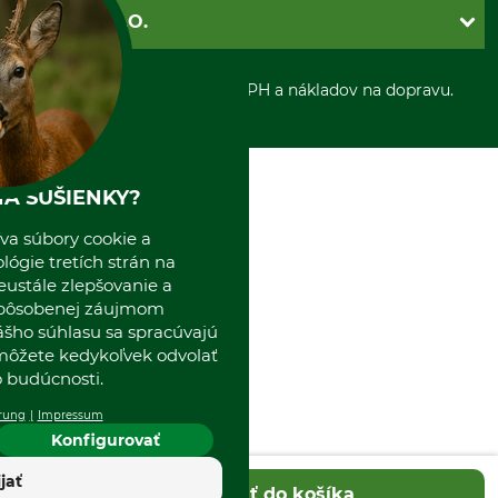
Ochrana osobnych udajov
Dobierka
GRUBE S.R.O.
Otváracie hodiny
Platba vopred
Zrušenie objednávky
Sepa-inkaso
O nás
*Všetky ceny sú vrátane DPH a nákladov na dopravu.
Osobný odber
Predajňa
Kolektív GRUBE
Naše pobočky v Európe
A SUŠIENKY?
va súbory cookie a
ógie tretích strán na
eustále zlepšovanie a
spôsobenej záujmom
ášho súhlasu sa spracúvajú
 môžete kedykoľvek odvolať
 budúcnosti.
rung
Impressum
Konfigurovať
ijať
Pridať do košíka