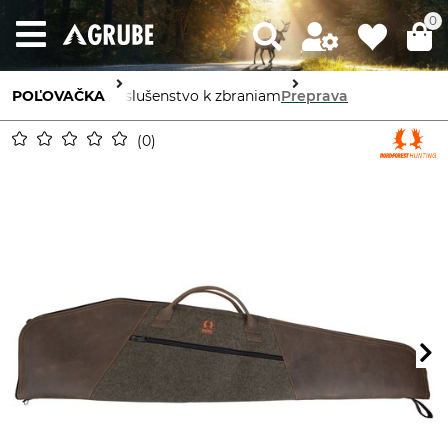
0
POĽOVAČKA
Príslušenstvo k zbraniam
Preprava
0