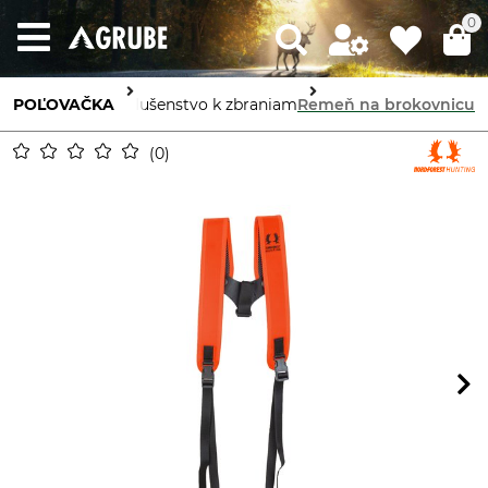
0
POĽOVAČKA
Príslušenstvo k zbraniam
Remeň na brokovnicu
0