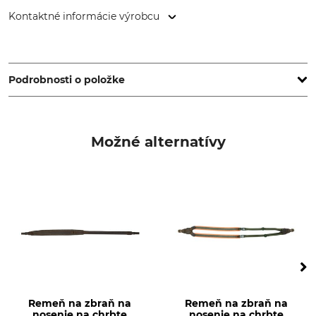
Kontaktné informácie výrobcu
Grube KG, Hützeler Damm 38, 29646 Bispingen, Germany,
www.grube.de
Podrobnosti o položke
Značka
Typ produktu
Nordforest Hunting
Remeň na zbraň na chrbát
Možné alternatívy
Výroba
Made in Italy
Remeň na zbraň na
Remeň na zbraň na
nosenie na chrbte
nosenie na chrbte