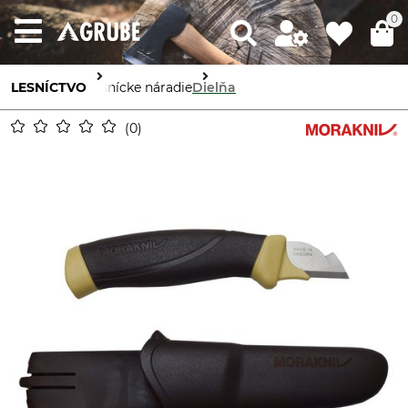
0
LESNÍCTVO
Lesnícke náradie
Dielňa
0