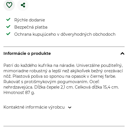
Rýchle dodanie
Bezpečná platba
Ochrana kupujúceho v dôveryhodných obchodoch
Informácie o produkte
Patrí do každého kufríka na náradie. Univerzálne použiteľný,
mimoriadne robustný a lepší než akýkoľvek bežný orezávací
nôž. Plastová pošva so sponou na opasok v čiernej farbe.
Rukoväť s protišmykovým pogumovaním. Oceľ:
nehrdzavejúca. Dĺžka čepele 2,1 cm. Celková dĺžka 15,4 cm.
Hmotnosť 87 g.
Kontaktné informácie výrobcu
Morakniv AB, Box 407, 792 95 Mora, Sweden,
www.morakniv.se