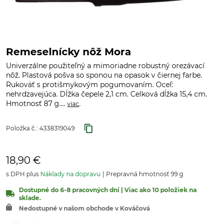
Remeselnícky nôž Mora
Univerzálne použiteľný a mimoriadne robustný orezávací
nôž. Plastová pošva so sponou na opasok v čiernej farbe.
Rukoväť s protišmykovým pogumovaním. Oceľ:
nehrdzavejúca. Dĺžka čepele 2,1 cm. Celková dĺžka 15,4 cm.
Hmotnosť 87 g....
.
viac
Položka č.:
4338319049
18,90 €
s DPH plus
Náklady na dopravu
Prepravná hmotnosť 99 g
Dostupné do 6-8 pracovných dní | Viac ako 10 položiek na
sklade.
Nedostupné v našom obchode v Kováčová