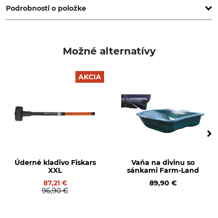
Podrobnosti o položke
Značka
Typ produktu
Morakniv
Nôž
Možné alternatívy
Výroba
Made in Sweden
AKCIA
Úderné kladivo Fiskars
Vaňa na divinu so
XXL
sánkami Farm-Land
87,21 €
89,90 €
96,90 €