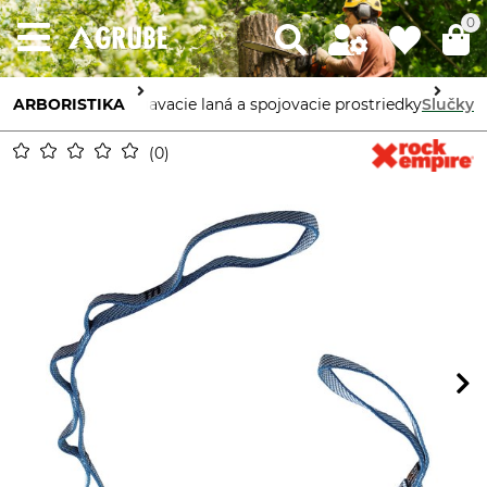
0
ARBORISTIKA
Pridržiavacie laná a spojovacie prostriedky
Slučky
0