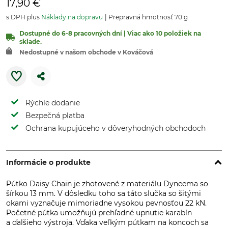
17,90 €
s DPH plus
Náklady na dopravu
Prepravná hmotnosť 70 g
Dostupné do 6-8 pracovných dní | Viac ako 10 položiek na
sklade.
Nedostupné v našom obchode v Kováčová
Rýchle dodanie
Bezpečná platba
Ochrana kupujúceho v dôveryhodných obchodoch
Informácie o produkte
Pútko Daisy Chain je zhotovené z materiálu Dyneema so
šírkou 13 mm. V dôsledku toho sa táto slučka so šitými
okami vyznačuje mimoriadne vysokou pevnosťou 22 kN.
Početné pútka umožňujú prehľadné upnutie karabín
a ďalšieho výstroja. Vďaka veľkým pútkam na koncoch sa