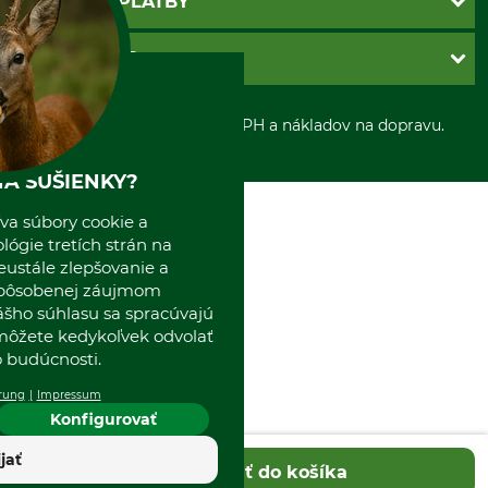
SPÔSOBY PLATBY
Nastavenia súborov cookie
Obchodné podmienky
Ochrana osobnych udajov
Dobierka
GRUBE S.R.O.
Otváracie hodiny
Platba vopred
Zrušenie objednávky
Sepa-inkaso
O nás
*Všetky ceny sú vrátane DPH a nákladov na dopravu.
Osobný odber
Predajňa
Kolektív GRUBE
A SUŠIENKY?
Naše pobočky v Európe
va súbory cookie a
ógie tretích strán na
eustále zlepšovanie a
spôsobenej záujmom
ášho súhlasu sa spracúvajú
 môžete kedykoľvek odvolať
 budúcnosti.
rung
Impressum
Konfigurovať
ijať
Pridať do košíka