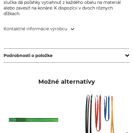
slučka dá poľahky vytiahnuť z každého obalu na materiál
alebo zavesiť na konáre. K dispozícii v dvoch rôznych
dĺžkach.
Kontaktné informácie výrobcu
ROCK EMPIRE s.r.o., Ústecká 1918/95, 405 02 Děčín V-
Rozbělesy, Czech Republic, www.rockempire.cz
Podrobnosti o položke
Norma
Materiál lana
EN 566
Vlákna Dyneema
Možné alternatívy
Značka
Typ produktu
Rock Empire
Daisy Chain
Označenie modelu
Výroba
Dyneema
Made in Czech Republic
Šírka
Zaťaženie na medzi
pevnosti
13 mm