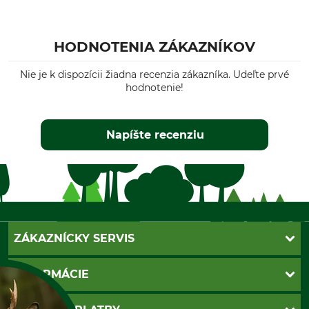
HODNOTENIA ZÁKAZNÍKOV
Nie je k dispozícii žiadna recenzia zákazníka. Udeľte prvé
hodnotenie!
Napíšte recenziu
ZÁKAZNÍCKY SERVIS
Kontakt
INFORMÁCIE
Katalógy
Newsletter
Povinné údaje