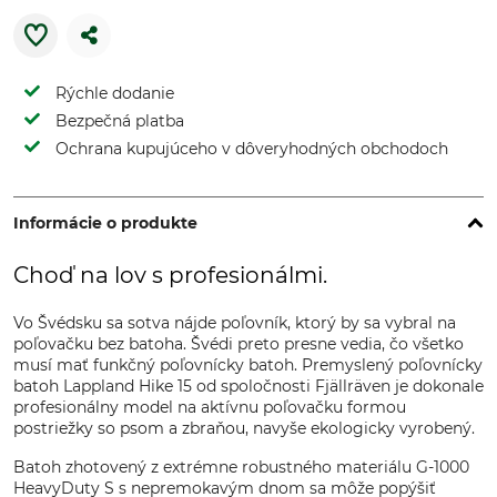
Rýchle dodanie
Bezpečná platba
Ochrana kupujúceho v dôveryhodných obchodoch
Informácie o produkte
Choď na lov s profesionálmi.
Vo Švédsku sa sotva nájde poľovník, ktorý by sa vybral na
poľovačku bez batoha. Švédi preto presne vedia, čo všetko
musí mať funkčný poľovnícky batoh. Premyslený poľovnícky
batoh Lappland Hike 15 od spoločnosti Fjällräven je dokonale
profesionálny model na aktívnu poľovačku formou
postriežky so psom a zbraňou, navyše ekologicky vyrobený.
Batoh zhotovený z extrémne robustného materiálu G-1000
HeavyDuty S s nepremokavým dnom sa môže popýšiť