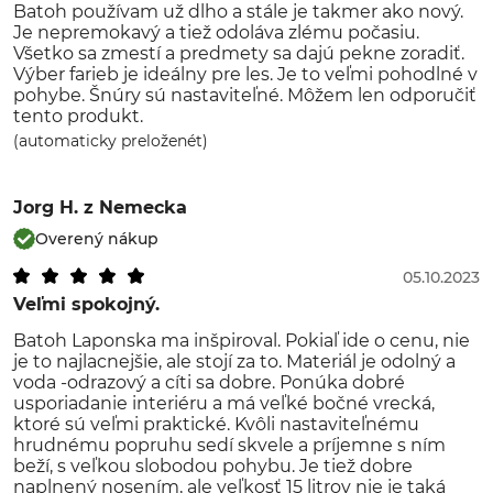
Batoh používam už dlho a stále je takmer ako nový.
Je nepremokavý a tiež odoláva zlému počasiu.
Všetko sa zmestí a predmety sa dajú pekne zoradiť.
Výber farieb je ideálny pre les. Je to veľmi pohodlné v
pohybe. Šnúry sú nastaviteľné. Môžem len odporučiť
tento produkt.
(automaticky preloženét)
Jorg H.
z Nemecka
Overený nákup
05.10.2023
Veľmi spokojný.
Batoh Laponska ma inšpiroval. Pokiaľ ide o cenu, nie
je to najlacnejšie, ale stojí za to. Materiál je odolný a
voda -odrazový a cíti sa dobre. Ponúka dobré
usporiadanie interiéru a má veľké bočné vrecká,
ktoré sú veľmi praktické. Kvôli nastaviteľnému
hrudnému popruhu sedí skvele a príjemne s ním
beží, s veľkou slobodou pohybu. Je tiež dobre
naplnený nosením, ale veľkosť 15 litrov nie je taká