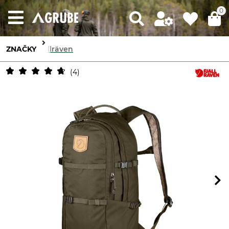
0
ZNAČKY
Fjällräven
4