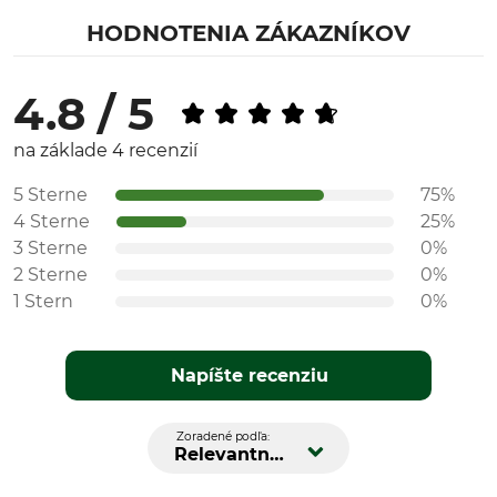
HODNOTENIA ZÁKAZNÍKOV
4.8 / 5
na základe 4 recenzií
5 Sterne
75%
4 Sterne
25%
3 Sterne
0%
2 Sterne
0%
1 Stern
0%
Napíšte recenziu
Zoradené podľa:
Relevantnosť