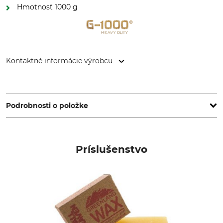
Hmotnosť 1000 g
Kontaktné informácie výrobcu
Fenix Outdoor E-Com AB, Brogatan 141, 894 35 Själevad,
Sweden, www.fjallraven.com
Podrobnosti o položke
Značka
Typ produktu
Fjällräven
Batoh
Príslušenstvo
Netextilné diely živočíšneho
Pranie
pôvodu
Neperte
Áno
Bielenie
Sušenie
Nebieľte
Nesušte v sušičke