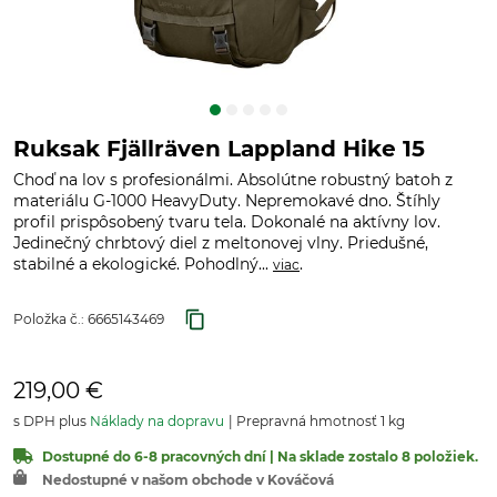
Ruksak Fjällräven Lappland Hike 15
Choď na lov s profesionálmi. Absolútne robustný batoh z
materiálu G-1000 HeavyDuty. Nepremokavé dno. Štíhly
profil prispôsobený tvaru tela. Dokonalé na aktívny lov.
Jedinečný chrbtový diel z meltonovej vlny. Priedušné,
stabilné a ekologické. Pohodlný...
.
viac
Položka č.:
6665143469
219,00 €
s DPH plus
Náklady na dopravu
Prepravná hmotnosť 1 kg
Dostupné do 6-8 pracovných dní | Na sklade zostalo 8 položiek.
Nedostupné v našom obchode v Kováčová