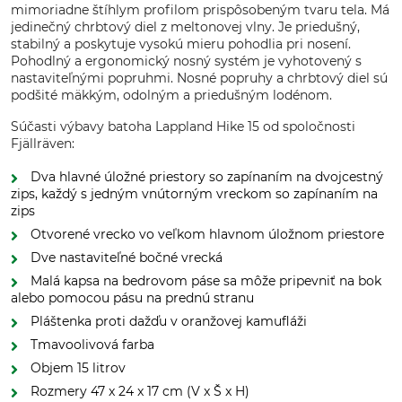
mimoriadne štíhlym profilom prispôsobeným tvaru tela. Má
jedinečný chrbtový diel z meltonovej vlny. Je priedušný,
stabilný a poskytuje vysokú mieru pohodlia pri nosení.
Pohodlný a ergonomický nosný systém je vyhotovený s
nastaviteľnými popruhmi. Nosné popruhy a chrbtový diel sú
podšité mäkkým, odolným a priedušným lodénom.
Súčasti výbavy batoha Lappland Hike 15 od spoločnosti
Fjällräven:
Dva hlavné úložné priestory so zapínaním na dvojcestný
zips, každý s jedným vnútorným vreckom so zapínaním na
zips
Otvorené vrecko vo veľkom hlavnom úložnom priestore
Dve nastaviteľné bočné vrecká
Malá kapsa na bedrovom páse sa môže pripevniť na bok
alebo pomocou pásu na prednú stranu
Pláštenka proti dažďu v oranžovej kamufláži
Tmavoolivová farba
Objem 15 litrov
Rozmery 47 x 24 x 17 cm (V x Š x H)