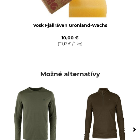
Žehlenie
Profesionálna starostlivosť
o textílie
Nežehlite
Nečistite nasucho
Vosk Fjällräven Grönland-Wachs
Objem
10,00 €
15 l
(111,12 € / 1 kg)
Možné alternatívy