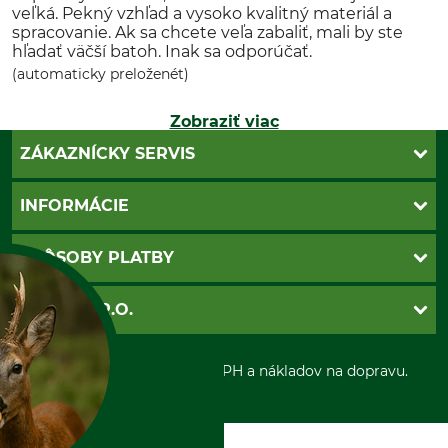
veľká. Pekný vzhľad a vysoko kvalitný materiál a
spracovanie. Ak sa chcete veľa zabaliť, mali by ste
hľadať väčší batoh. Inak sa odporúčať.
(automaticky preloženét)
Zobraziť viac
ZÁKAZNÍCKY SERVIS
Kontakt
INFORMÁCIE
Katalógy
Newsletter
Povinné údaje
SPÔSOBY PLATBY
Nastavenia súborov cookie
Obchodné podmienky
Ochrana osobnych udajov
Dobierka
GRUBE S.R.O.
Otváracie hodiny
Platba vopred
Zrušenie objednávky
Sepa-inkaso
O nás
*Všetky ceny sú vrátane DPH a nákladov na dopravu.
Osobný odber
Predajňa
Kolektív GRUBE
Naše pobočky v Európe