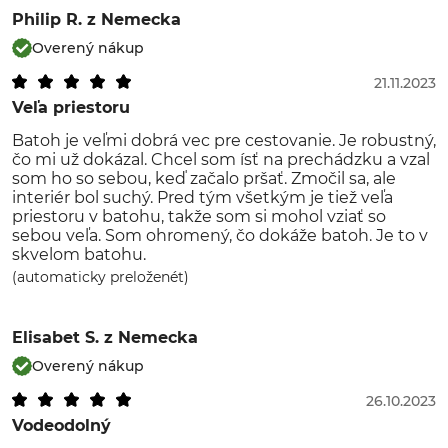
Philip R.
z Nemecka
Overený nákup
21.11.2023
Veľa priestoru
Batoh je veľmi dobrá vec pre cestovanie. Je robustný,
čo mi už dokázal. Chcel som ísť na prechádzku a vzal
som ho so sebou, keď začalo pršať. Zmočil sa, ale
interiér bol suchý. Pred tým všetkým je tiež veľa
priestoru v batohu, takže som si mohol vziať so
sebou veľa. Som ohromený, čo dokáže batoh. Je to v
skvelom batohu.
(automaticky preloženét)
Elisabet S.
z Nemecka
Overený nákup
26.10.2023
Vodeodolný