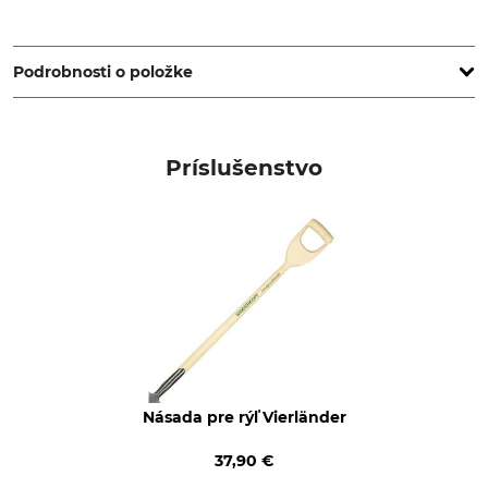
Kröger & Trenkamp Spaten- & Schaufelfabrik , Am
Bahndamm 11, 49439 Mühlen, Germany, www.kt-spaten.de
Podrobnosti o položke
Typ produktu
Označenie modelu
Záhradný rýľ
Pomocník v záhrade
Príslušenstvo
Výroba
Made in Germany
Násada pre rýľ Vierländer
37,90 €