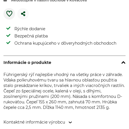
Nedostupné v našom obchode v Kováčová
Rýchle dodanie
Bezpečná platba
Ochrana kupujúceho v dôveryhodných obchodoch
Informácie o produkte
Führigerský rýľ najlepšie vhodný na všetky práce v záhrade.
Vďaka polkruhovému tvaru sa hlavnou oblasťou použitia
stalo presádzanie kríkov, trvaliek a iných viacročných rastlín.
Čepeľ zo špeciálnej ocele, kalená v oleji, s dlhými,
zosilnenými pružinami (200 mm). Násada s komfortnou D-
rukoväťou. Čepeľ 155 x 260 mm, zahnutá 70 mm. Hrúbka
čepele cca 2,5 mm. Dĺžka 1140 mm, hmotnosť 2135 g.
Kontaktné informácie výrobcu