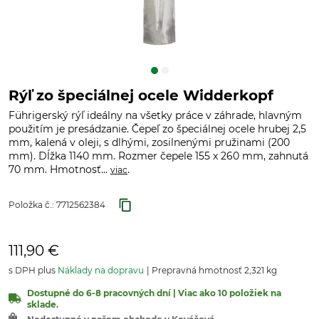
Rýľ zo špeciálnej ocele Widderkopf
Führigerský rýľ ideálny na všetky práce v záhrade, hlavným
použitím je presádzanie. Čepeľ zo špeciálnej ocele hrubej 2,5
mm, kalená v oleji, s dlhými, zosilnenými pružinami (200
mm). Dĺžka 1140 mm. Rozmer čepele 155 x 260 mm, zahnutá
70 mm. Hmotnosť...
.
viac
Položka č.:
7712562384
111,90 €
s DPH plus
Náklady na dopravu
Prepravná hmotnosť 2,321 kg
Dostupné do 6-8 pracovných dní | Viac ako 10 položiek na
sklade.