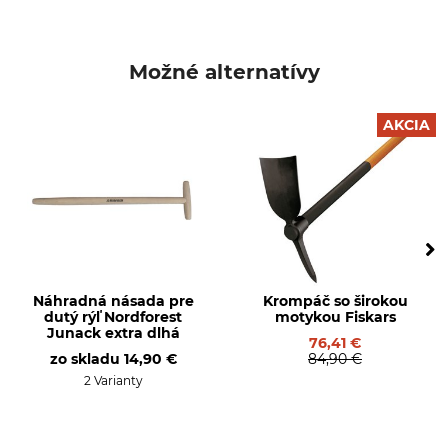
Možné alternatívy
AKCIA
Náhradná násada pre
Krompáč so širokou
dutý rýľ Nordforest
motykou Fiskars
Junack extra dlhá
76,41 €
zo skladu
14,90 €
84,90 €
2 Varianty