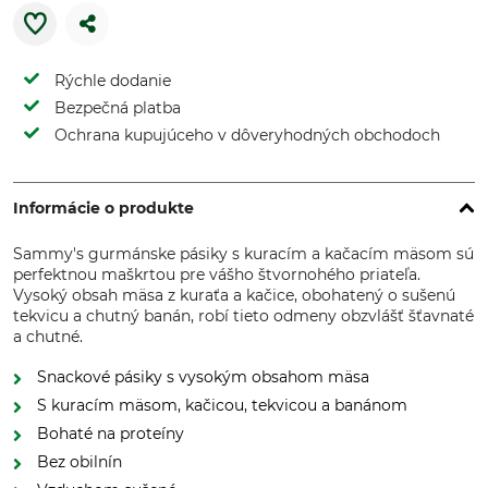
Rýchle dodanie
Bezpečná platba
Ochrana kupujúceho v dôveryhodných obchodoch
Informácie o produkte
Sammy's gurmánske pásiky s kuracím a kačacím mäsom sú
perfektnou maškrtou pre vášho štvornohého priateľa.
Vysoký obsah mäsa z kuraťa a kačice, obohatený o sušenú
tekvicu a chutný banán, robí tieto odmeny obzvlášť šťavnaté
a chutné.
Snackové pásiky s vysokým obsahom mäsa
S kuracím mäsom, kačicou, tekvicou a banánom
Bohaté na proteíny
Bez obilnín