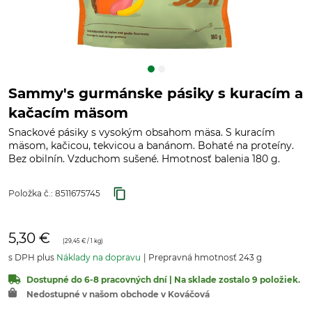
Sammy's gurmánske pásiky s kuracím a
kačacím mäsom
Snackové pásiky s vysokým obsahom mäsa. S kuracím
mäsom, kačicou, tekvicou a banánom. Bohaté na proteíny.
Bez obilnín. Vzduchom sušené. Hmotnosť balenia 180 g.
Položka č.:
8511675745
5,30 €
(
29,45 €
/ 1 kg)
s DPH plus
Náklady na dopravu
Prepravná hmotnosť 243 g
Dostupné do 6-8 pracovných dní | Na sklade zostalo 9 položiek.
Nedostupné v našom obchode v Kováčová