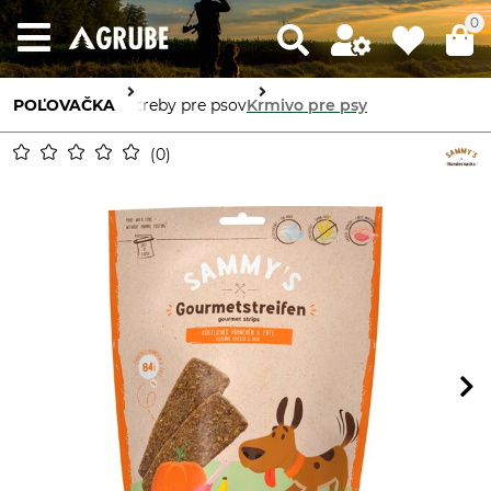
0
POĽOVAČKA
Potreby pre psov
Krmivo pre psy
0