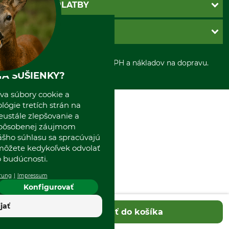
Povinné údaje
SPÔSOBY PLATBY
Nastavenia súborov cookie
Obchodné podmienky
Ochrana osobnych udajov
Dobierka
GRUBE S.R.O.
Otváracie hodiny
Platba vopred
Zrušenie objednávky
Sepa-inkaso
O nás
*Všetky ceny sú vrátane DPH a nákladov na dopravu.
Osobný odber
Predajňa
A SUŠIENKY?
Kolektív GRUBE
Naše pobočky v Európe
va súbory cookie a
ógie tretích strán na
eustále zlepšovanie a
spôsobenej záujmom
ášho súhlasu sa spracúvajú
 môžete kedykoľvek odvolať
 budúcnosti.
rung
Impressum
Konfigurovať
ijať
Pridať do košíka