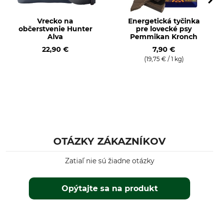
Sammy's Hundesnacks
Dobrota pre psy
Vrecko na
Energetická tyčinka
Označenie modelu
Veľkosť balenia
občerstvenie Hunter
pre lovecké psy
Alva
Pemmikan Kronch
Gurmánske pásiky s kuracím
<1 kg
a kačacím mäsom
22,90 €
7,90 €
(19,75 € / 1 kg)
Výroba
Č. artikla výrobcu
Made in Germany
64420180
Hmotnosť
180 g
OTÁZKY ZÁKAZNÍKOV
Zatiaľ nie sú žiadne otázky
Opýtajte sa na produkt