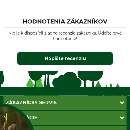
HODNOTENIA ZÁKAZNÍKOV
Nie je k dispozícii žiadna recenzia zákazníka. Udeľte prvé
hodnotenie!
Napíšte recenziu
ZÁKAZNÍCKY SERVIS
Kontakt
INFORMÁCIE
Katalógy
Newsletter