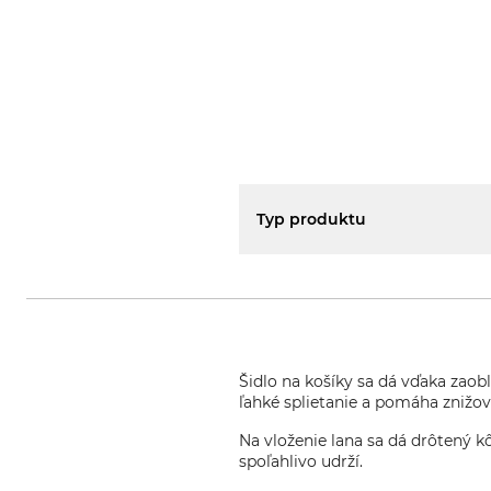
Typ produktu
Šidlo na košíky sa dá vďaka zaob
ľahké splietanie a pomáha znižova
Na vloženie lana sa dá drôtený kô
spoľahlivo udrží.