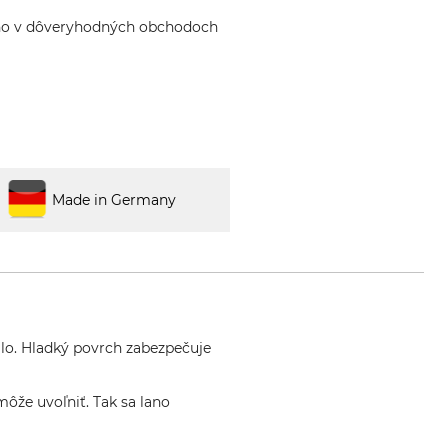
ho v dôveryhodných obchodoch
Made in Germany
ilo. Hladký povrch zabezpečuje
môže uvoľniť. Tak sa lano