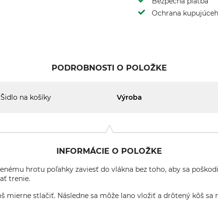
Bezpečná platba
Ochrana kupujúce
PODROBNOSTI O POLOŽKE
Šidlo na košíky
Výroba
INFORMÁCIE O POLOŽKE
lenému hrotu poľahky zaviesť do vlákna bez toho, aby sa poškod
ť trenie.
š mierne stlačiť. Následne sa môže lano vložiť a drôtený kôš sa 