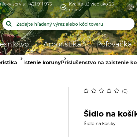
nícky servis: +421 911 975
Kvalita už viac ako 25
rokov
esníctvo
Arboristika
Poľovačka
ristika
Zaistenie koruny
Príslušenstvo na zaistenie k
0
Šidlo na koší
Šidlo na košíky