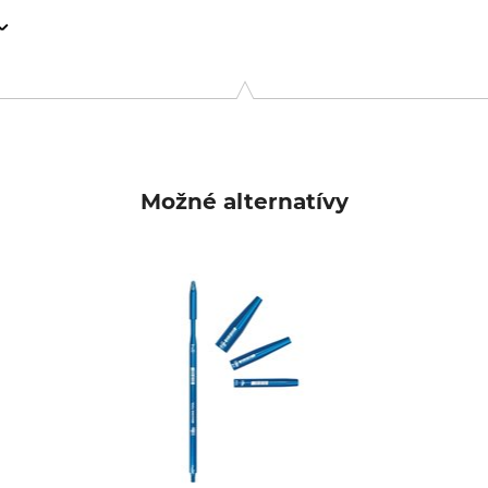
 Längholz 9, 85617 Aßling, Germany, www.baumpflege-burges.d
Možné alternatívy