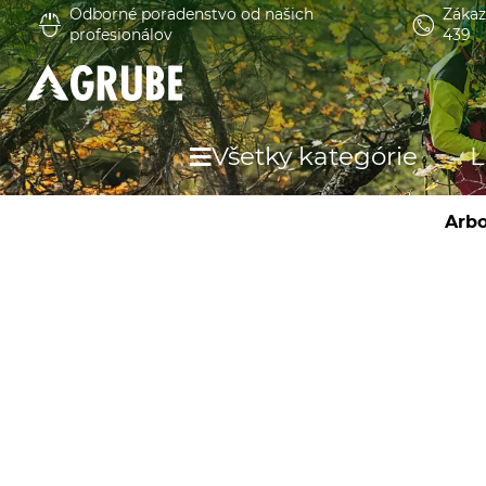
Odborné poradenstvo od našich
Zákaz
profesionálov
439
Všetky kategórie
L
Arbo