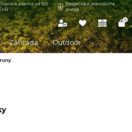
Doprava zdarma od 100
Bezpečná a jednoduchá
EUR
platba
0
Záhrada
Outdoor
oruny
ky