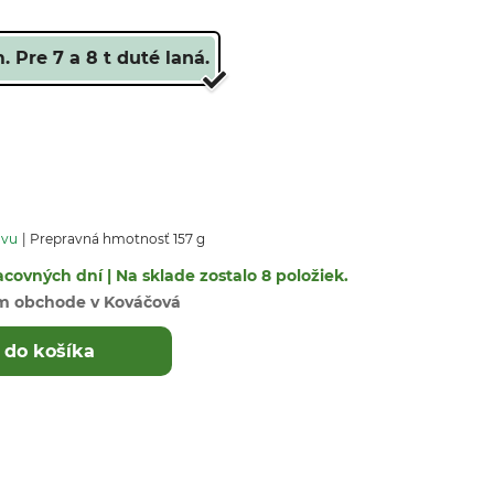
 Pre 7 a 8 t duté laná.
avu
Prepravná hmotnosť 157 g
covných dní | Na sklade zostalo 8 položiek.
m obchode v Kováčová
 do košíka