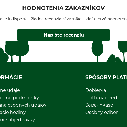
HODNOTENIA ZÁKAZNÍKOV
e je k dispozícii žiadna recenzia zákazníka. Udeľte prvé hodnoten
Napíšte recenziu
ORMÁCIE
SPÔSOBY PLAT
né údaje
Dobierka
odné podmienky
Platba vopred
ana osobnych udajov
Sepa-inkaso
acie hodiny
Osobný odber
nie objednávky