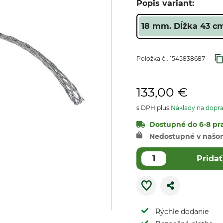
Popis variant:
18 mm. Dĺžka 43 cm.
Položka č.:
1545838687
133,00 €
s DPH plus
Náklady na dopr
Dostupné do 6-8 pra
Nedostupné v našo
Pridať
Rýchle dodanie