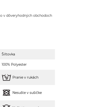
ho v dôveryhodných obchodoch
Šiltovka
100% Polyester
Pranie v rukách
Nesušte v sušičke