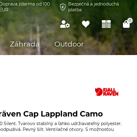
Doprava zdarma od 100
Bezpečná a jednoduchá
EUR
platba
0
Záhrada
Outdoor
llräven Cap Lappland Camo
 Silent. Tvarovo stabilný a ľahko udržiavateľný polyester.
odpudivá. Pevný šilt. Ventilačné otvory. S možnosťou