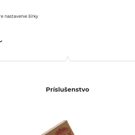
re nastavenie šírky
n 141, 894 35 Själevad, Sweden, www.fjallraven.com
Príslušenstvo