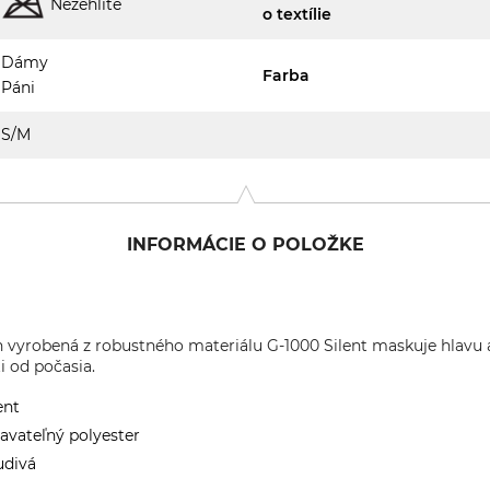
Nežehlite
o textílie
Dámy
Farba
Páni
S/M
INFORMÁCIE O POLOŽKE
 vyrobená z robustného materiálu G-1000 Silent maskuje hlavu a
i od počasia.
ent
iavateľný polyester
udivá