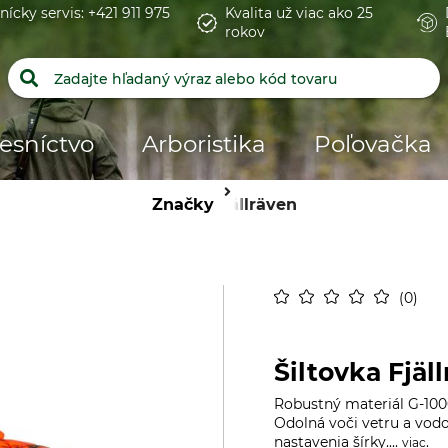
nícky servis: +421 911 975
Kvalita už viac ako 25
rokov
esníctvo
Arboristika
Poľovačka
Značky
Fjällräven
0
Šiltovka Fjä
Robustný materiál G-1000
Odolná voči vetru a vodo
nastavenia šírky....
.
viac