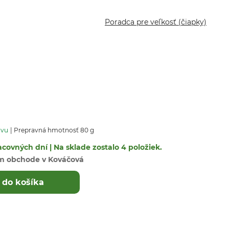
Poradca pre veľkosť (čiapky)
avu
Prepravná hmotnosť 80 g
covných dní | Na sklade zostalo 4 položiek.
m obchode v Kováčová
 do košíka