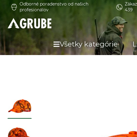
Odborné poradenstvo od našich
Zákaz
profesionálov
439
Všetky kategórie
L