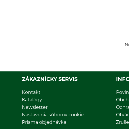
Ni
ZÁKAZNÍCKY SERVIS
INF
Kontakt
Povin
Katalógy
Obch
Newsletter
Ochr
Nastavenia súborov cookie
Otvár
Priama objednávka
Zruše