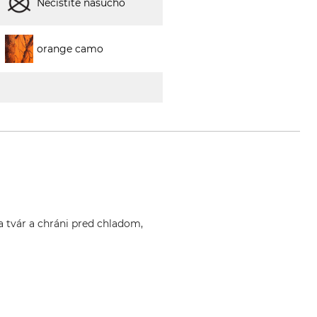
Nečistite nasucho
orange camo
 tvár a chráni pred chladom,