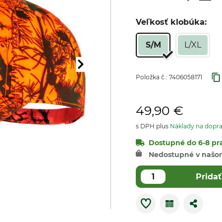
Veľkosť klobúka:
S/M
L/XL
Položka č.:
7406058171
49,90 €
s DPH plus
Náklady na dopr
Dostupné do 6-8 pra
Nedostupné v našo
Pridať