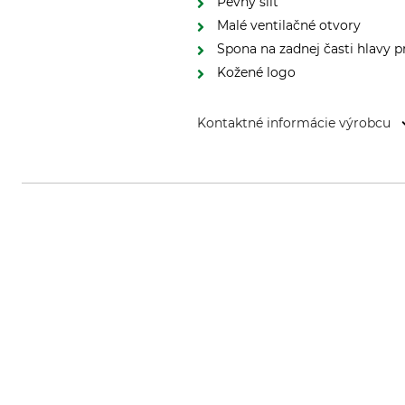
Pevný šilt
Malé ventilačné otvory
Spona na zadnej časti hlavy p
Kožené logo
Kontaktné informácie výrobcu
Fenix Outdoor E-Com AB, Brogata