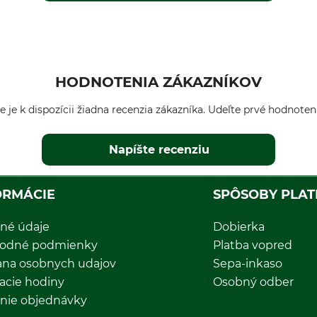
HODNOTENIA ZÁKAZNÍKOV
e je k dispozícii žiadna recenzia zákazníka. Udeľte prvé hodnoten
Napíšte recenziu
ORMÁCIE
SPÔSOBY PLAT
né údaje
Dobierka
odné podmienky
Platba vopred
ana osobnych udajov
Sepa-inkaso
acie hodiny
Osobný odber
nie objednávky