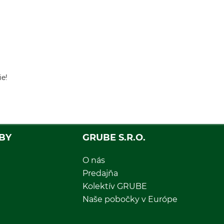
ie!
BY
GRUBE S.R.O.
O nás
Predajňa
Kolektív GRUBE
Naše pobočky v Európe