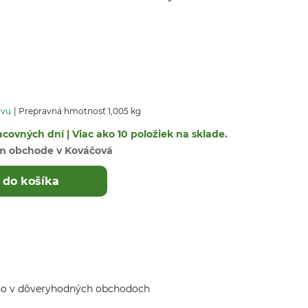
avu
Prepravná hmotnosť 1,005 kg
covných dní | Viac ako 10 položiek na sklade.
m obchode v Kováčová
 do košíka
ho v dôveryhodných obchodoch