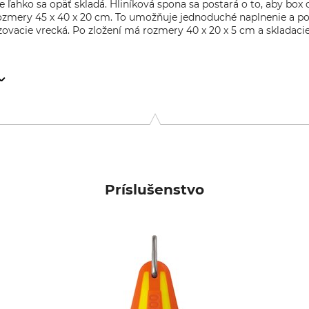
ahko sa opäť skladá. Hliníková spona sa postará o to, aby box 
mery 45 x 40 x 20 cm. To umožňuje jednoduché naplnenie a pos
ovacie vrecká. Po zložení má rozmery 40 x 20 x 5 cm a skladacie
9646 Bispingen, Germany, www.grube.de
Príslušenstvo