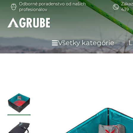
Odborné poradenstvo od našich
Zákaz
profesionálov
439
Všetky kategórie
L