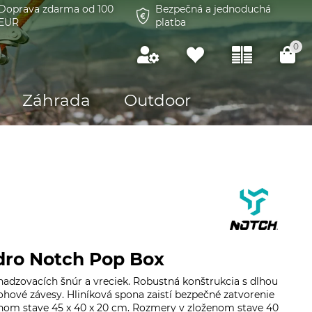
Doprava zdarma od 100
Bezpečná a jednoduchá
EUR
platba
0
Záhrada
Outdoor
dro Notch Pop Box
adzovacích šnúr a vreciek. Robustná konštrukcia s dlhou
ohové závesy. Hliníková spona zaistí bezpečné zatvorenie
nom stave 45 x 40 x 20 cm. Rozmery v zloženom stave 40