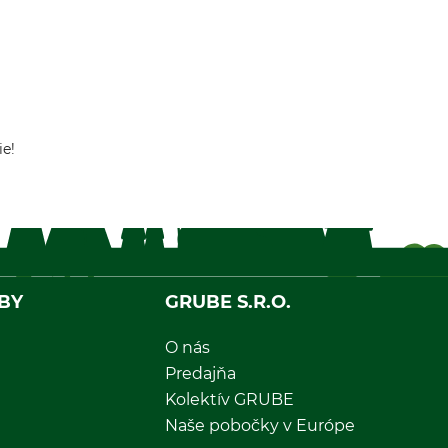
ie!
BY
GRUBE S.R.O.
O nás
Predajňa
Kolektív GRUBE
Naše pobočky v Európe