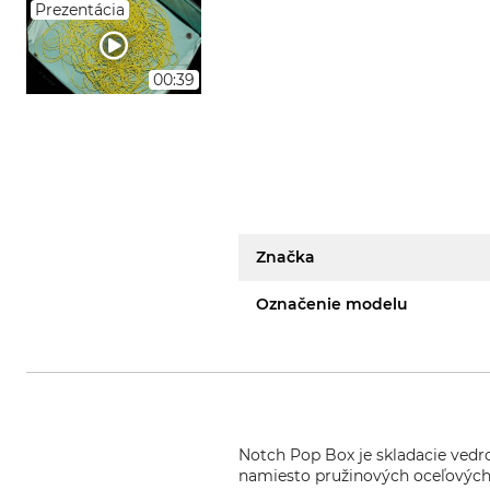
Prezentácia
00:39
Značka
Označenie modelu
Notch Pop Box je skladacie vedr
namiesto pružinových oceľových d