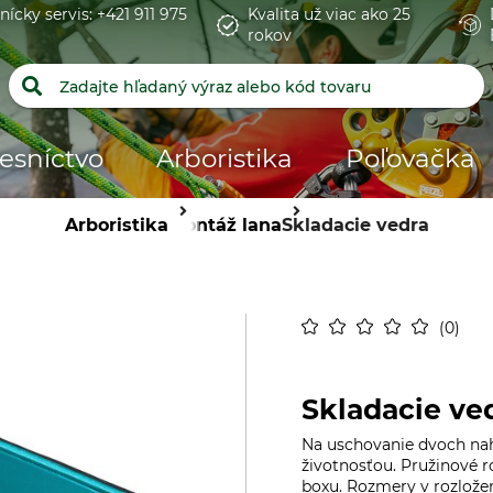
nícky servis: +421 911 975
Kvalita už viac ako 25
rokov
esníctvo
Arboristika
Poľovačka
Arboristika
Montáž lana
Skladacie vedra
0
Skladacie ve
Na uschovanie dvoch nah
životnosťou. Pružinové r
boxu. Rozmery v rozlože