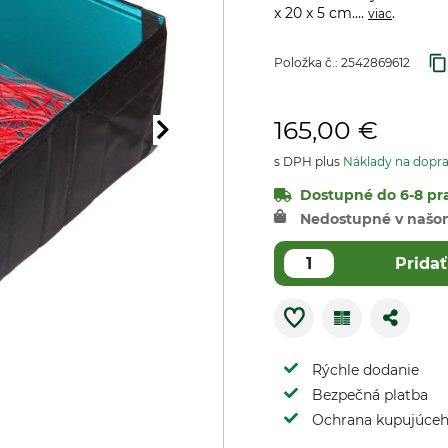
x 20 x 5 cm....
.
viac
Položka č.:
2542869612
165,00 €
s DPH plus
Náklady na dopr
Dostupné do 6-8 pra
Nedostupné v našo
Pridať
Rýchle dodanie
Bezpečná platba
Ochrana kupujúce