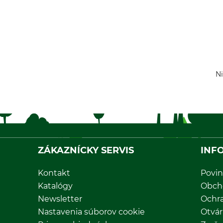
Ni
ZÁKAZNÍCKY SERVIS
INF
Kontakt
Povin
Katalógy
Obch
Newsletter
Ochr
Nastavenia súborov cookie
Otvár