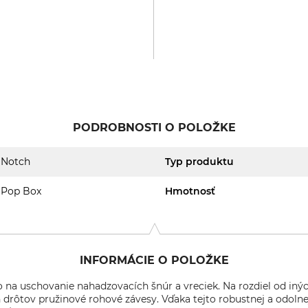
PODROBNOSTI O POLOŽKE
Notch
Typ produktu
Pop Box
Hmotnosť
INFORMÁCIE O POLOŽKE
o na uschovanie nahadzovacích šnúr a vreciek. Na rozdiel od in
rôtov pružinové rohové závesy. Vďaka tejto robustnej a odolnej