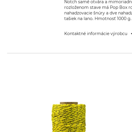
Notch samé otvára a mimoriadne ľ
rozloženom stave má Pop Box roz
nahadzovacie šnúry a dve nahadz
tašiek na lano. Hmotnosť 1000 g.
Kontaktné informácie výrobcu
Grube KG, Hützeler Damm 38, 2