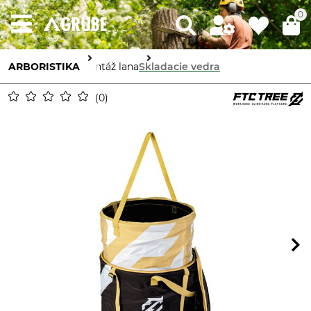
0
ARBORISTIKA
Montáž lana
Skladacie vedra
0