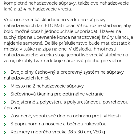
kompletné nahadzovacie súpravy, takže dve nahadzovacie
laná a až 4 nahadzovacie vrecia.
Vnútorné vrecká skladacieho vedra pre súpravy
nahadzovacích lán FTC Matriosac V3 sú rôzne sfarbené, aby
bolo možné obsah jednoduchšie usporiadať. Uzáver na
suchý zips na upevnenie konca nahadzovacej šnúry uľahčuje
nájdenie samotné. Ďalšie príslušenstvo bude mať dostatok
miesta v taške na zips na dne. V dôsledku hmotnosti
nahadzovacieho vrecka stoja jednotlivé vrecká stabilne na
zemi, okrúhly tvar redukuje nárazovú plochu pre vietor.
Dvojdielny úschovný a prepravný systém na súpravy
nahadzovacích laniek
Miesto na 2 nahadzovacie súpravy
Sieťovinová tkanina pre optimálne vetranie
Dvojstenné z polyesteru s polyuretánovou povrchovou
úpravou
Zosilnené, vodotesné dno na ochranu proti vlhkosti
S popruhom na nosenie a bočnou rukoväťou
Rozmery modrého vrecka 38 x 30 cm, 750 g