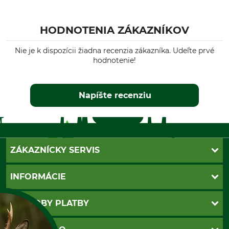
HODNOTENIA ZÁKAZNÍKOV
Nie je k dispozícii žiadna recenzia zákazníka. Udeľte prvé
hodnotenie!
Napíšte recenziu
ZÁKAZNÍCKY SERVIS
Kontakt
INFORMÁCIE
Katalógy
Newsletter
Povinné údaje
SPÔSOBY PLATBY
Nastavenia súborov cookie
Obchodné podmienky
Ochrana osobnych udajov
Dobierka