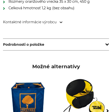
Rozmery oranžového vrecka 35 x 30 cm, 450 g
Celková hmotnosť 1,2 kg (bez obsahu)
Kontaktné informácie výrobcu
FTC Tree, 1355 Chemin de Malombre - ZI Les Plaines, 26780
Malataverne, France, www.ftc-tree.com
Podrobnosti o položke
Značka
Typ produktu
FTC
Skladacie vedro
Možné alternatívy
Označenie modelu
Matriosac V3 pre vrhacie laná