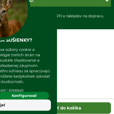
GRUBE S.R.O.
Otváracie hodiny
Platba vopred
Zrušenie objednávky
Sepa-inkaso
O nás
*Všetky ceny sú vrátane DPH a nákladov na dopravu.
Osobný odber
Predajňa
Kolektív GRUBE
Naše pobočky v Európe
A SUŠIENKY?
va súbory cookie a
ógie tretích strán na
eustále zlepšovanie a
spôsobenej záujmom
ášho súhlasu sa spracúvajú
 môžete kedykoľvek odvolať
 budúcnosti.
rung
Impressum
Konfigurovať
ijať
Pridať do košíka