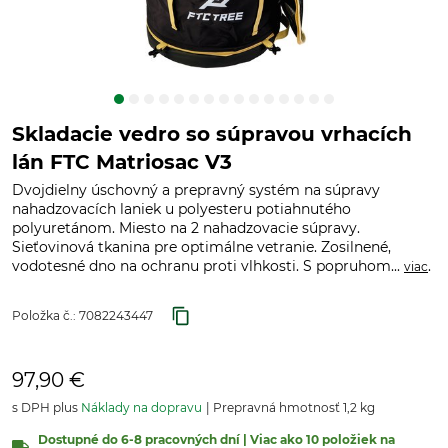
Skladacie vedro so súpravou vrhacích
lán FTC Matriosac V3
Dvojdielny úschovný a prepravný systém na súpravy
nahadzovacích laniek u polyesteru potiahnutého
polyuretánom. Miesto na 2 nahadzovacie súpravy.
Sieťovinová tkanina pre optimálne vetranie. Zosilnené,
vodotesné dno na ochranu proti vlhkosti. S popruhom...
.
viac
Položka č.:
7082243447
97,90 €
s DPH plus
Náklady na dopravu
Prepravná hmotnosť 1,2 kg
Dostupné do 6-8 pracovných dní | Viac ako 10 položiek na